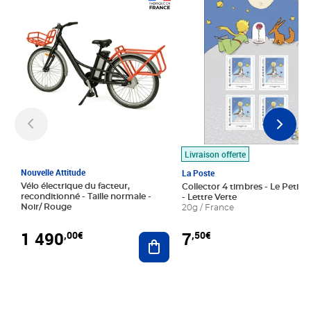
Prix 1 490,00€
Prix 7,50€
Livraison offerte
Nouvelle Attitude
La Poste
Vélo électrique du facteur,
Collector 4 timbres - Le Petit P
reconditionné - Taille normale -
- Lettre Verte
Noir/ Rouge
20g / France
1 490
7
,00€
,50€
Ajouter au panier