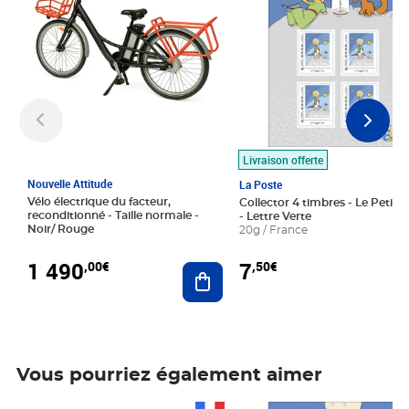
Livraison offerte
Nouvelle Attitude
La Poste
Vélo électrique du facteur,
Collector 4 timbres - Le Petit P
reconditionné - Taille normale -
- Lettre Verte
Noir/ Rouge
20g / France
1 490
7
,00€
,50€
Ajouter au panier
Vous pourriez également aimer