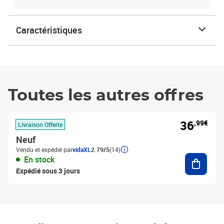
Caractéristiques
Toutes les autres offres
36
,99€
Livraison Offerte
Neuf
Vendu et expédié par
vidaXL
2.79/5
(14)
Ajouter
En stock
Expédié sous 3 jours