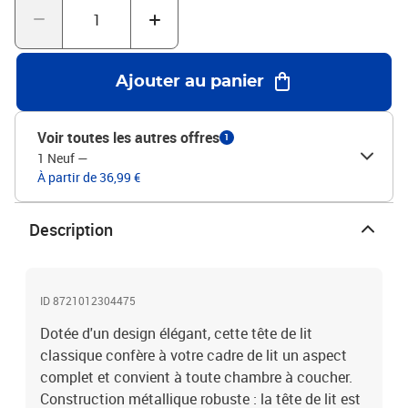
AcierDimensions totales : 206 x 3 x 90 cm (L x l x H)Largeur de
matelas compatible : 200 cmMontage requis : OuiRemarque :
Veuillez utiliser des vis M6 pour l’installation
Ajouter au panier
Voir toutes les autres offres
1
1 Neuf
—
À partir de 36,99 €
Description
ID 8721012304475
Dotée d'un design élégant, cette tête de lit
classique confère à votre cadre de lit un aspect
complet et convient à toute chambre à coucher.
Construction métallique robuste : la tête de lit est