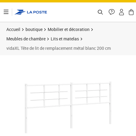
ontenu de la page
Accueil
boutique
Mobilier et décoration
Meubles de chambre
Lits et matelas
vidaXL Tête de lit de remplacement métal blanc 200 cm
Prix barré 43,99 €
Prix 36,89€
Prix 3