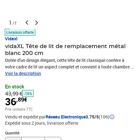
1
/7
Livraison offerte
Vidaxl
vidaXL Tête de lit de remplacement métal
blanc 200 cm
Dotée d'un design élégant, cette tête de lit classique confère à
votre cadre de lit un aspect complet et convient à toute chambre à
coucher. Construction métallique robuste : la tête de lit est
Voir la description
fabriquée en acier enduit de poudre. L'acier est un matériau
En stock
particulièrement dur et solide qui offre une robustesse et une
43,99 €
stabilité exceptionnelles. Le revêtement par poudre de l'acier crée
-16%
36
,89€
une couche de protection contre l'usure.Pieds robustes et stables :
les pieds en métal assurent la robustesse et la stabilité.Excellent
Prix unitaire TTC
soutien : la tête de lit offre un excellent soutien du dos lorsque
Vendu et expédié par
Réseau Electronique
3.75/5
(106)
vous vous asseyez dans votre lit pour lire ou regarder la télévision.
Expédié sous 2 jours
livraison offerte
Bon à savoir :Le cadre de lit et le matelas ne sont pas inclus dans
Quantité : 1
la livraison.Les têtes de lit à tubes carrés conviennent uniquement
Quantité
aux lits à tubes carrés de notre boutique.Couleur : blancMatériau :