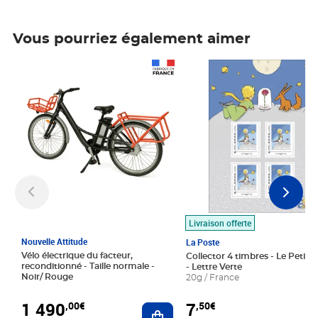
Vous pourriez également aimer
Prix 1 490,00€
Prix 7,50€
Livraison offerte
Nouvelle Attitude
La Poste
Vélo électrique du facteur,
Collector 4 timbres - Le Petit P
reconditionné - Taille normale -
- Lettre Verte
Noir/ Rouge
20g / France
1 490
7
,00€
,50€
Ajouter au panier