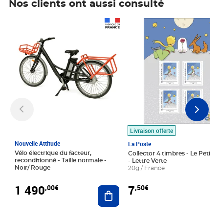
Nos clients ont aussi consulté
Prix 1 490,00€
Prix 7,50€
Livraison offerte
Nouvelle Attitude
La Poste
Vélo électrique du facteur,
Collector 4 timbres - Le Petit P
reconditionné - Taille normale -
- Lettre Verte
Noir/ Rouge
20g / France
1 490
7
,00€
,50€
Ajouter au panier