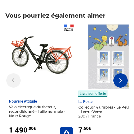
Vous pourriez également aimer
Prix 1 490,00€
Prix 7,50€
Livraison offerte
Nouvelle Attitude
La Poste
Vélo électrique du facteur,
Collector 4 timbres - Le Petit P
reconditionné - Taille normale -
- Lettre Verte
Noir/ Rouge
20g / France
1 490
7
,00€
,50€
Ajouter au panier