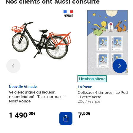
Nos clients ont aussi consulté
Prix 1 490,00€
Prix 7,50€
Livraison offerte
Nouvelle Attitude
La Poste
Vélo électrique du facteur,
Collector 4 timbres - Le Petit P
reconditionné - Taille normale -
- Lettre Verte
Noir/ Rouge
20g / France
1 490
7
,00€
,50€
Ajouter au panier