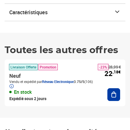
Caractéristiques
Toutes les autres offres
28,99 €
Livraison Offerte
Promotion
-23%
22
,18€
Neuf
Vendu et expédié par
Réseau Electronique
3.75/5
(106)
Ajouter
En stock
Expédié sous 2 jours