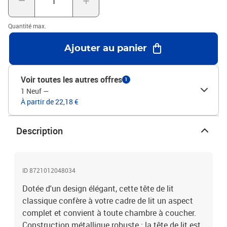
AcierDimensions totales : 112 x 3 x 90 cm (L x l x H)Largeur de
matelas compatible : 107 cmMontage requis : OuiRemarque :
Quantité max.
Veuillez utiliser des vis M6 pour l’installation
Ajouter au panier
Voir toutes les autres offres
1
1 Neuf
—
À partir de 22,18 €
Description
ID 8721012048034
Dotée d'un design élégant, cette tête de lit
classique confère à votre cadre de lit un aspect
complet et convient à toute chambre à coucher.
Construction métallique robuste : la tête de lit est