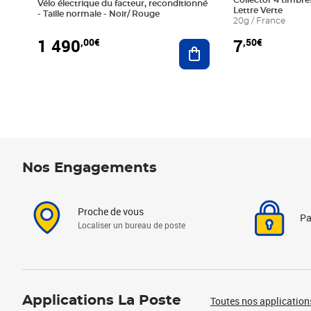
Collector 4 timbres
Vélo électrique du facteur, reconditionné
Lettre Verte
- Taille normale - Noir/ Rouge
20g / France
1 490
7
,00€
,50€
Ajouter au panier
Nos Engagements
Proche de vous
Pa
Localiser un bureau de poste
Applications La Poste
Toutes nos application