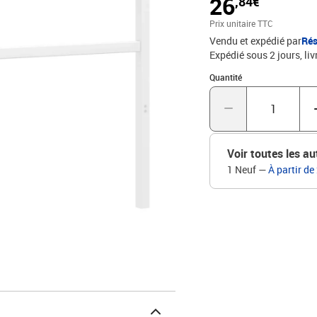
26
,84€
contre l'usure.Pieds robu
la stabilité.Excellent sou
Prix unitaire TTC
vous vous asseyez dans vo
Vendu et expédié par
Rés
cadre de lit et le matela
Expédié sous 2 jours
liv
carrés conviennent uniqu
blancMatériau : AcierDim
Quantité : 1
Quantité
matelas compatible : 10
M6 pour l’installation
Voir toutes les au
1 Neuf
—
À partir de