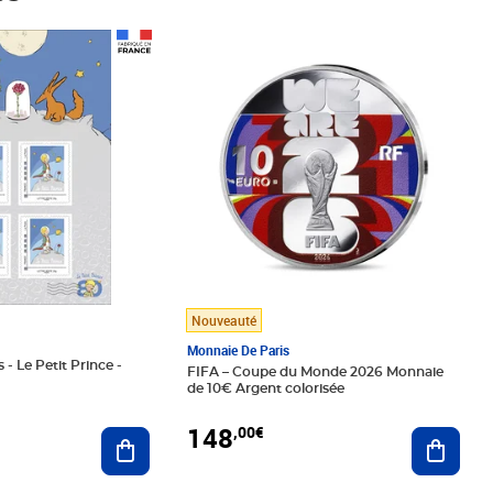
Prix 148,00€
Nouveauté
Monnaie De Paris
 - Le Petit Prince -
FIFA – Coupe du Monde 2026 Monnaie
de 10€ Argent colorisée
148
,00€
Ajouter au panier
Ajoute