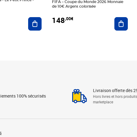
 - Le Petit Prince -
FIFA – Coupe du Monde 2026 Monnaie
de 10€ Argent colorisée
148
,00€
Ajouter au panier
Ajoute
Livraison offerte dès 2
iements 100% sécurisés
Hors livres et hors produit
marketplace
s