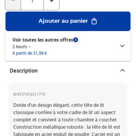
AcierDimensions totales : 112 x 4 x 98 cm (L x l x H)Largeur de
matelas compatible : 107 cmMontage requis : OuiRemarque :
Veuillez utiliser des vis M6 pour l’installation
Ajouter au panier
Voir toutes les autres offres
2
2 Neufs
—
À partir de 31,99 €
Description
ID 8721012211773
Dotée d'un design élégant, cette tête de lit
classique confère à votre cadre de lit un aspect
complet et convient à toute chambre à coucher.
Construction métallique robuste : la tête de lit est
fabriquée en acier enduit de poudre. L'acier est un