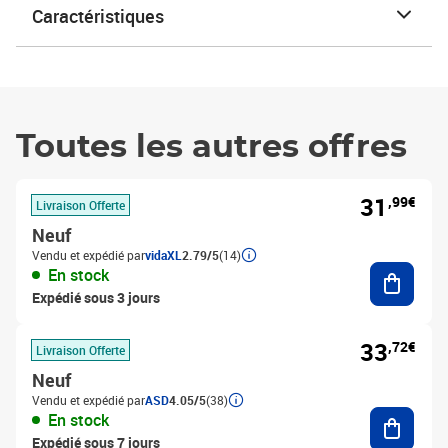
Caractéristiques
Toutes les autres offres
31
,99€
Livraison Offerte
Neuf
Vendu et expédié par
vidaXL
2.79/5
(14)
Ajouter
En stock
Expédié sous 3 jours
33
,72€
Livraison Offerte
Neuf
Vendu et expédié par
ASD
4.05/5
(38)
Ajouter
En stock
Expédié sous 7 jours