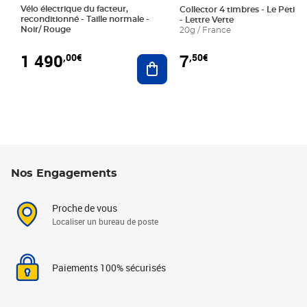
Vélo électrique du facteur,
Collector 4 timbres - Le Petit P
reconditionné - Taille normale -
- Lettre Verte
Noir/ Rouge
20g / France
1 490
7
,00€
,50€
Ajouter au panier
Nos Engagements
Proche de vous
Localiser un bureau de poste
Paiements 100% sécurisés