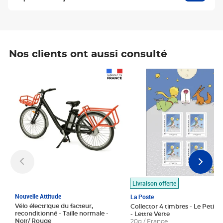
Nos clients ont aussi consulté
Prix 1 490,00€
Prix 7,50€
Livraison offerte
Nouvelle Attitude
La Poste
Vélo électrique du facteur,
Collector 4 timbres - Le Petit P
reconditionné - Taille normale -
- Lettre Verte
Noir/ Rouge
20g / France