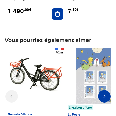
1 490
7
,00€
,50€
Ajouter au panier
Vous pourriez également aimer
Prix 1 490,00€
Prix 7,50€
Livraison offerte
Nouvelle Attitude
La Poste