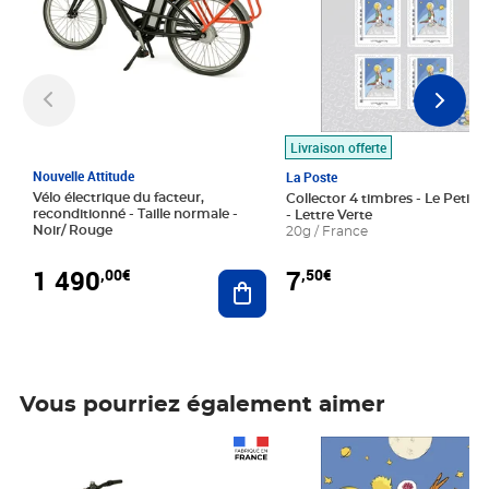
Livraison offerte
Nouvelle Attitude
La Poste
Vélo électrique du facteur,
Collector 4 timbres - Le Petit P
reconditionné - Taille normale -
- Lettre Verte
Noir/ Rouge
20g / France
1 490
7
,00€
,50€
Ajouter au panier
Vous pourriez également aimer
Prix 1 490,00€
Prix 7,50€