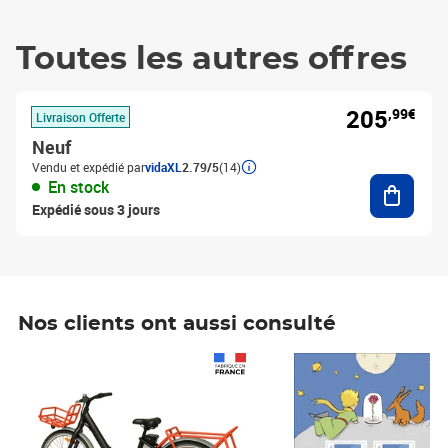
Toutes les autres offres
205
,99€
Livraison Offerte
Neuf
Vendu et expédié par
vidaXL
2.79/5
(14)
Ajouter
En stock
Expédié sous 3 jours
Nos clients ont aussi consulté
Prix 1 490,00€
Prix 7,50€