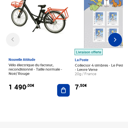
Livraison offerte
Nouvelle Attitude
La Poste
Vélo électrique du facteur,
Collector 4 timbres - Le Petit P
reconditionné - Taille normale -
- Lettre Verte
Noir/ Rouge
20g / France
1 490
7
,00€
,50€
Ajouter au panier