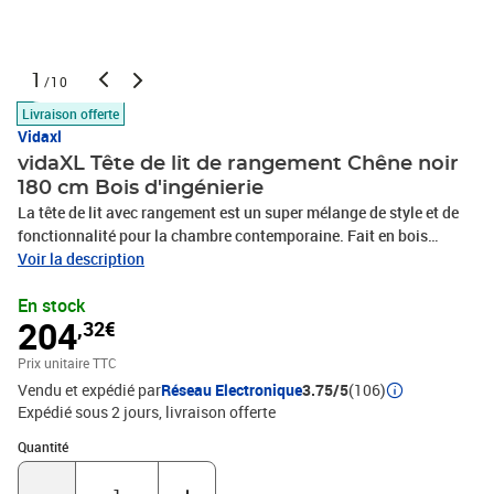
1
/10
Livraison offerte
Vidaxl
vidaXL Tête de lit de rangement Chêne noir
180 cm Bois d'ingénierie
La tête de lit avec rangement est un super mélange de style et de
fonctionnalité pour la chambre contemporaine. Fait en bois
d'ingénierie, son design minimaliste offre beaucoup d'espace pour
Voir la description
ranger vos affaires. Sa forme en L apporte un look unique tout en
En stock
s'intégrant parfaitement dans tout style de chambre moderne, tout
204
,32€
en répondant aux besoins de ceux qui aiment une esthétique
soignée et un design réfléchi. Matériaux: Fait entièrement en bois
Prix unitaire TTC
d'ingénierie, cette tête de lit est stable et a une surface lisse. Le
Vendu et expédié par
Réseau Electronique
3.75/5
(106)
grain et la texture du matériau donnent une vibe chaleureuse,
Expédié sous 2 jours
livraison offerte
idéale pour tout lit tout en étant super durable.Composants Inclus:
Elle est dotée d'étagères en planches solides parfaites pour les
Quantité : 1
Quantité
livres et les objets de déco. Ces étagères rendent tout accessible et
gardent un environnement propre et rangé.Caractéristiques