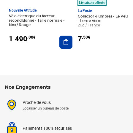
Livraison offerte
Nouvelle Attitude
La Poste
Vélo électrique du facteur,
Collector 4 timbres - Le Petit P
reconditionné - Taille normale -
- Lettre Verte
Noir/ Rouge
20g / France
1 490
7
,00€
,50€
Ajouter au panier
Nos Engagements
Proche de vous
Localiser un bureau de poste
Paiements 100% sécurisés