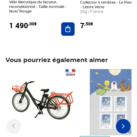
Vélo électrique du facteur,
Collector 4 timbres - Le Petit P
reconditionné - Taille normale -
- Lettre Verte
Noir/ Rouge
20g / France
1 490
7
,00€
,50€
Ajouter au panier
Vous pourriez également aimer
Prix 1 490,00€
Prix 7,50€