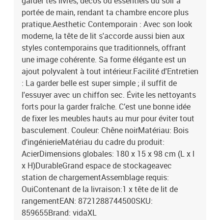
garder tes livres, décos ou essentiels du soir à
portée de main, rendant ta chambre encore plus
pratique.Aesthetic Contemporain : Avec son look
moderne, la tête de lit s'accorde aussi bien aux
styles contemporains que traditionnels, offrant
une image cohérente. Sa forme élégante est un
ajout polyvalent à tout intérieur.Facilité d'Entretien
: La garder belle est super simple ; il suffit de
l'essuyer avec un chiffon sec. Évite les nettoyants
forts pour la garder fraîche. C’est une bonne idée
de fixer les meubles hauts au mur pour éviter tout
basculement. Couleur: Chêne noirMatériau: Bois
d'ingénierieMatériau du cadre du produit:
AcierDimensions globales: 180 x 15 x 98 cm (L x l
x H)DurableGrand espace de stockageavec
station de chargementAssemblage requis:
OuiContenant de la livraison:1 x tête de lit de
rangementEAN: 8721288744500SKU:
859655Brand: vidaXL