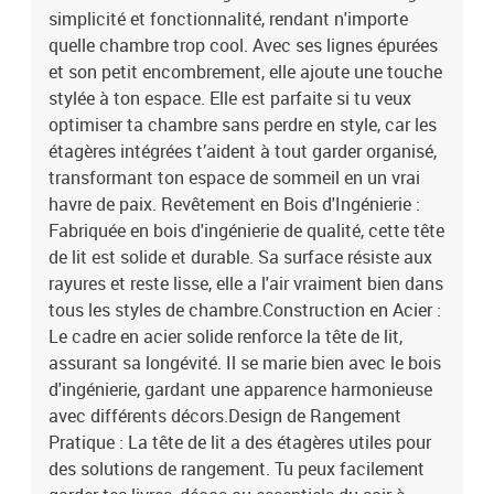
simplicité et fonctionnalité, rendant n'importe
rangement. Tu peux facilement garder tes livres, décos ou
essentiels du soir à portée de main, rendant ta chambre encore
quelle chambre trop cool. Avec ses lignes épurées
plus pratique.Aesthetic Contemporain : Avec son look moderne, la
et son petit encombrement, elle ajoute une touche
tête de lit s'accorde aussi bien aux styles contemporains que
stylée à ton espace. Elle est parfaite si tu veux
traditionnels, offrant une image cohérente. Sa forme élégante est
optimiser ta chambre sans perdre en style, car les
un ajout polyvalent à tout intérieur.Facilité d'Entretien : La garder
étagères intégrées t’aident à tout garder organisé,
belle est super simple ; il suffit de l'essuyer avec un chiffon sec.
transformant ton espace de sommeil en un vrai
Évite les nettoyants forts pour la garder fraîche. C’est une bonne
havre de paix. Revêtement en Bois d'Ingénierie :
idée de fixer les meubles hauts au mur pour éviter tout
basculement. Couleur: Chêne noirMatériau: Bois
Fabriquée en bois d'ingénierie de qualité, cette tête
d'ingénierieMatériau du cadre du produit: AcierDimensions
de lit est solide et durable. Sa surface résiste aux
globales: 180 x 15 x 98 cm (L x l x H)DurableGrand espace de
rayures et reste lisse, elle a l'air vraiment bien dans
stockageavec station de chargementAssemblage requis:
tous les styles de chambre.Construction en Acier :
OuiContenant de la livraison:1 x tête de lit de rangementEAN:
Le cadre en acier solide renforce la tête de lit,
8721288744500SKU: 859655Brand: vidaXL
assurant sa longévité. Il se marie bien avec le bois
d'ingénierie, gardant une apparence harmonieuse
avec différents décors.Design de Rangement
Pratique : La tête de lit a des étagères utiles pour
des solutions de rangement. Tu peux facilement