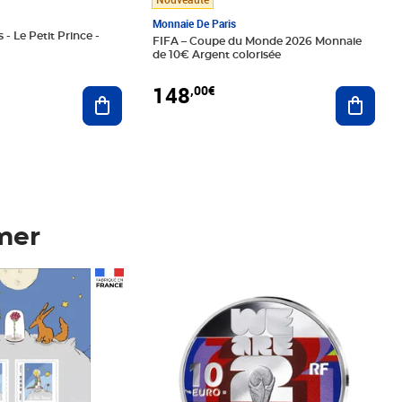
Monnaie De Paris
 - Le Petit Prince -
FIFA – Coupe du Monde 2026 Monnaie
de 10€ Argent colorisée
148
,00€
Ajouter au panier
Ajoute
mer
Prix 148,00€