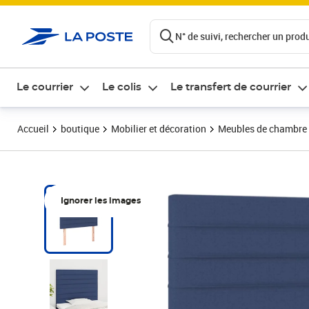
ontenu de la page
N° de suivi, rechercher un produi
Le courrier
Le colis
Le transfert de courrier
Accueil
boutique
Mobilier et décoration
Meubles de chambre
Ignorer les images