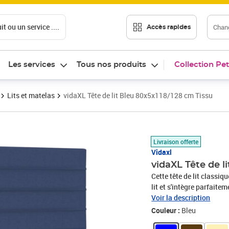
t ou un service ....
Chang
Accès rapides
Les services
Tous nos produits
Collection Pet
Lits et matelas
vidaXL Tête de lit Bleu 80x5x118/128 cm Tissu
Prix 63,49€
Livraison offerte
Vidaxl
vidaXL Tête de l
Cette tête de lit classi
lit et s'intègre parfaite
présente un aspect simpl
Voir la description
Les pieds en bois assuren
Couleur :
Bleu
réglable en hauteur selon