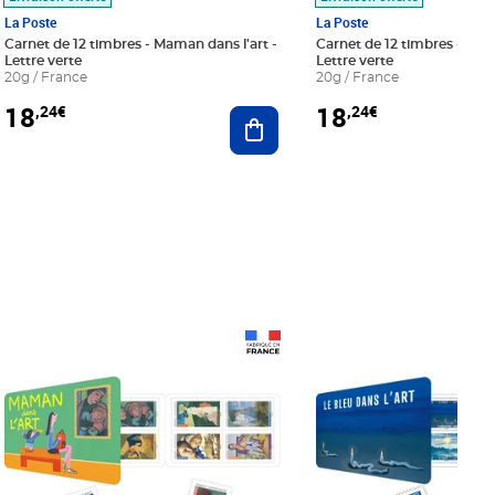
La Poste
La Poste
Carnet de 12 timbres - Maman dans l'art -
Carnet de 12 timbres - Le bl
Lettre verte
Lettre verte
20g / France
20g / France
18
18
,24€
,24€
r au panier
Ajouter au panier
Prix 18,24€
Prix 18,24€