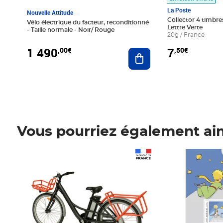
La Poste
Nouvelle Attitude
Collector 4 timbres
Vélo électrique du facteur, reconditionné
Lettre Verte
- Taille normale - Noir/ Rouge
20g / France
1 490
7
,00€
,50€
Ajouter au panier
Vous pourriez également ai
Prix 1 490,00€
Prix 7,50€