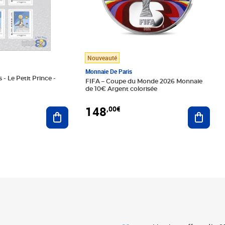
Nouveauté
Monnaie De Paris
 - Le Petit Prince -
FIFA – Coupe du Monde 2026 Monnaie
de 10€ Argent colorisée
148
,00€
Ajouter au panier
Ajoute