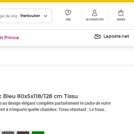
er de site :
Particulier
AIDE
SE CONNECTER
PANIER
Laposte.net
it Prince
it Bleu 80x5x118/128 cm Tissu
que au design élégant complète parfaitement le cadre de votre
ment à n'importe quelle chambre. Tissu résistant : Le tissu
e et épuré, respirant et durable.Pieds robustes et stables :
t robustesse et stabilité.Hauteur réglable : La tête de lit est
 vos préférences.Excellent soutien : La tête de lit offre un