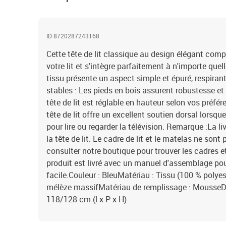
ID 8720287243168
Cette tête de lit classique au design élégant comp
votre lit et s'intègre parfaitement à n'importe quel
tissu présente un aspect simple et épuré, respiran
stables : Les pieds en bois assurent robustesse et 
tête de lit est réglable en hauteur selon vos préfér
tête de lit offre un excellent soutien dorsal lorsqu
pour lire ou regarder la télévision. Remarque :La
la tête de lit. Le cadre de lit et le matelas ne son
consulter notre boutique pour trouver les cadres 
produit est livré avec un manuel d'assemblage p
facile.Couleur : BleuMatériau : Tissu (100 % polyest
mélèze massifMatériau de remplissage : MousseDi
118/128 cm (l x P x H)