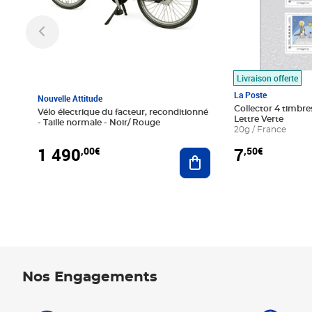
Livraison offerte
La Poste
Nouvelle Attitude
Collector 4 timbres
Vélo électrique du facteur, reconditionné
Lettre Verte
- Taille normale - Noir/ Rouge
20g / France
1 490
7
,00€
,50€
Ajouter au panier
Nos Engagements