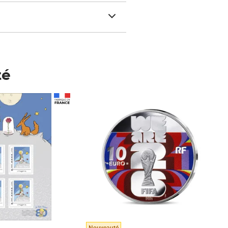
té
Prix 148,00€
Nouveauté