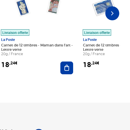
Livraison offerte
Livraison offerte
La Poste
La Poste
Carnet de 12 timbres - Maman dans l'art -
Carnet de 12 timbres - Le bl
Lettre verte
Lettre verte
20g / France
20g / France
18
18
,24€
,24€
r au panier
Ajouter au panier