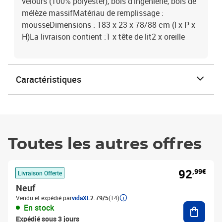
velours (100% polyester), bois d'ingénierie, bois de
mélèze massifMatériau de remplissage :
mousseDimensions : 183 x 23 x 78/88 cm (l x P x
H)La livraison contient :1 x tête de lit2 x oreille
Caractéristiques
Toutes les autres offres
92
,99€
Livraison Offerte
Neuf
Vendu et expédié par
vidaXL
2.79/5
(14)
Ajouter
En stock
Expédié sous 3 jours