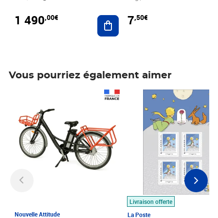
1 490
7
,00€
,50€
Ajouter au panier
Vous pourriez également aimer
Prix 1 490,00€
Prix 7,50€
Livraison offerte
Nouvelle Attitude
La Poste