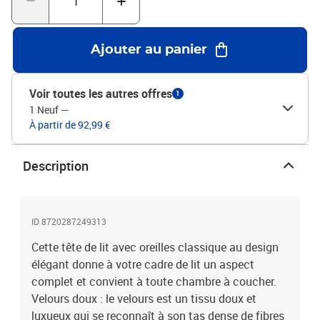
cadre de lit et le matelas ne sont pas inclus. Vous pouvez
consulter notre boutique pour les cadres et matelas
assortis.Chaque produit est livré avec un manuel de montage dans
Ajouter au panier
la boîte pour un montage facile.Couleur : vert foncéMatériau :
velours (100% polyester), bois d'ingénierie, bois de mélèze
massifMatériau de remplissage : mousseDimensions : 183 x 23 x
Voir toutes les autres offres
1
78/88 cm (l x P x H)La livraison contient :1 x tête de lit2 x oreille
1 Neuf
—
À partir de 92,99 €
Description
ID 8720287249313
Cette tête de lit avec oreilles classique au design
élégant donne à votre cadre de lit un aspect
complet et convient à toute chambre à coucher.
Velours doux : le velours est un tissu doux et
luxueux qui se reconnaît à son tas dense de fibres