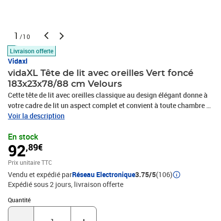
1
/10
Livraison offerte
Vidaxl
vidaXL Tête de lit avec oreilles Vert foncé
183x23x78/88 cm Velours
Cette tête de lit avec oreilles classique au design élégant donne à
votre cadre de lit un aspect complet et convient à toute chambre à
coucher. Velours doux : le velours est un tissu doux et luxueux qui
Voir la description
se reconnaît à son tas dense de fibres uniformément coupées qui
En stock
ont une touche lisse. Le tissu en velours présente un toucher doux
92
,89€
distinctif, ce qui le rend confortable au toucher.Pieds robustes et
stables : les pieds en bois assurent la robustesse et la
Prix unitaire TTC
stabilité.Hauteur réglable : la tête de lit est réglable en hauteur
Vendu et expédié par
Réseau Electronique
3.75/5
(106)
selon vos préférences.Excellent soutien : la tête de lit vous offre un
Expédié sous 2 jours
livraison offerte
excellent soutien du dos lorsque vous êtes assis dans votre lit pour
lire ou regarder la télévision.Design élégant : les rivets le long des
Quantité : 1
Quantité
bords augmentent la beauté classique de la tête de lit rembourrée.
Remarque :La livraison comprend uniquement la tête de lit. Le