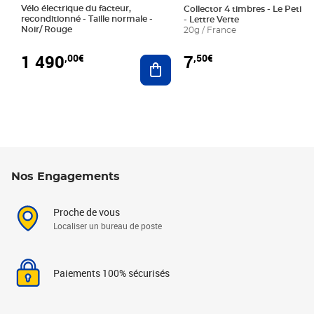
Vélo électrique du facteur,
Collector 4 timbres - Le Petit P
reconditionné - Taille normale -
- Lettre Verte
Noir/ Rouge
20g / France
1 490
7
,00€
,50€
Ajouter au panier
Nos Engagements
Proche de vous
Localiser un bureau de poste
Paiements 100% sécurisés