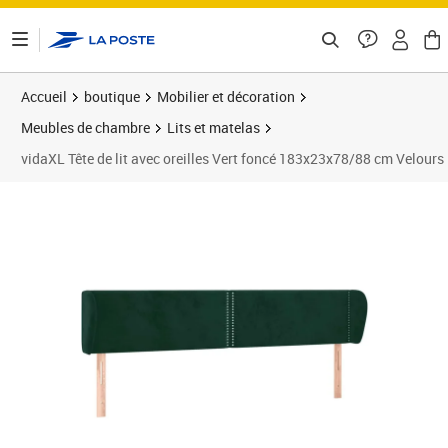
ontenu de la page
Accueil
boutique
Mobilier et décoration
Meubles de chambre
Lits et matelas
vidaXL Tête de lit avec oreilles Vert foncé 183x23x78/88 cm Velours
Prix 92,89€
Prix 9