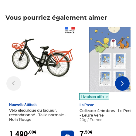
Vous pourriez également aimer
Prix 1 490,00€
Prix 7,50€
Livraison offerte
Nouvelle Attitude
La Poste
Vélo électrique du facteur,
Collector 4 timbres - Le Petit P
reconditionné - Taille normale -
- Lettre Verte
Noir/ Rouge
20g / France
1 490
7
,00€
,50€
Ajouter au panier