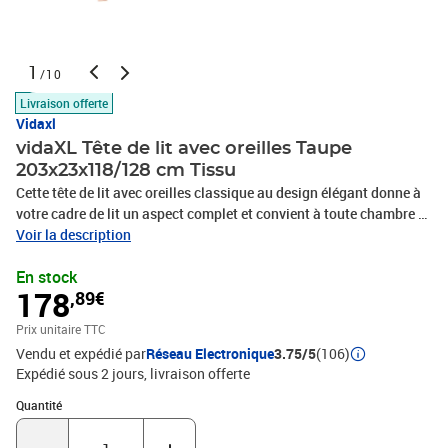
1
/10
Livraison offerte
Vidaxl
vidaXL Tête de lit avec oreilles Taupe
203x23x118/128 cm Tissu
Cette tête de lit avec oreilles classique au design élégant donne à
votre cadre de lit un aspect complet et convient à toute chambre à
coucher. Tissu durable : le tissu présente un aspect simple et
Voir la description
épuré, et il est respirant et durable.Pieds robustes et stables : les
En stock
pieds en bois assurent la robustesse et la stabilité.Hauteur
178
,89€
réglable : la tête de lit est réglable en hauteur selon vos
préférences.Excellent soutien : la tête de lit vous offre un excellent
Prix unitaire TTC
soutien du dos lorsque vous êtes assis dans votre lit pour lire ou
Vendu et expédié par
Réseau Electronique
3.75/5
(106)
regarder la télévision. Remarque :La livraison comprend
Expédié sous 2 jours
livraison offerte
uniquement la tête de lit. Le cadre de lit et le matelas ne sont pas
inclus. Vous pouvez consulter notre boutique pour les cadres et
Quantité : 1
Quantité
matelas assortis.Chaque produit est livré avec un manuel de
montage dans la boîte pour un montage facile.Couleur :