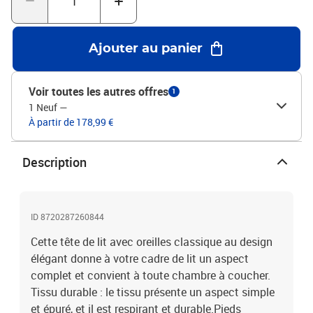
taupeMatériau : tissu (100 % polyester), bois d'ingénierie, bois de
mélèze massifMatériau de remplissage : mousseDimensions
totales : 203 x 23 x 118/128 cm (l x P x H)La livraison contient :1 x
Ajouter au panier
tête de lit2 x oreille
Voir toutes les autres offres
1
1 Neuf
—
À partir de 178,99 €
Description
ID 8720287260844
Cette tête de lit avec oreilles classique au design
élégant donne à votre cadre de lit un aspect
complet et convient à toute chambre à coucher.
Tissu durable : le tissu présente un aspect simple
et épuré, et il est respirant et durable.Pieds