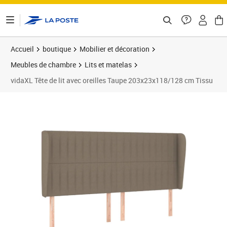
ontenu de la page
Accueil
boutique
Mobilier et décoration
Meubles de chambre
Lits et matelas
vidaXL Tête de lit avec oreilles Taupe 203x23x118/128 cm Tissu
Prix 178,89€
Prix 1