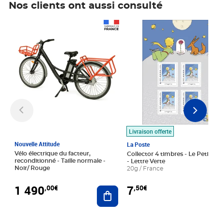
Nos clients ont aussi consulté
Prix 1 490,00€
Prix 7,50€
Livraison offerte
Nouvelle Attitude
La Poste
Vélo électrique du facteur,
Collector 4 timbres - Le Petit P
reconditionné - Taille normale -
- Lettre Verte
Noir/ Rouge
20g / France
1 490
7
,00€
,50€
Ajouter au panier