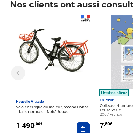
Nos clients ont aussi consul
Prix 1 490,00€
Prix 7,50€
Livraison offerte
La Poste
Nouvelle Attitude
Collector 4 timbres
Vélo électrique du facteur, reconditionné
Lettre Verte
- Taille normale - Noir/ Rouge
20g / France
1 490
7
,00€
,50€
Ajouter au panier