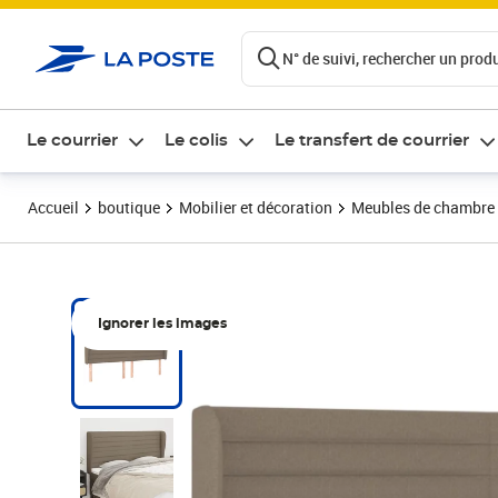
ontenu de la page
N° de suivi, rechercher un produi
Le courrier
Le colis
Le transfert de courrier
Accueil
boutique
Mobilier et décoration
Meubles de chambre
Ignorer les images