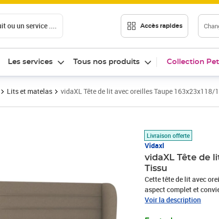
t ou un service ....
Chang
Accès rapides
Les services
Tous nos produits
Collection Pet
Lits et matelas
vidaXL Tête de lit avec oreilles Taupe 163x23x118/
Prix 147,89€
Livraison offerte
Vidaxl
vidaXL Tête de l
Tissu
Cette tête de lit avec or
aspect complet et convie
présente un aspect simple
Voir la description
stables : les pieds en bo