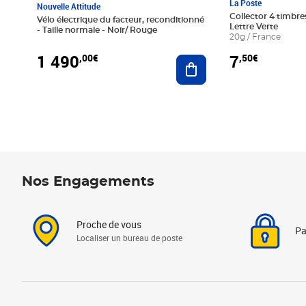
La Poste
Nouvelle Attitude
Collector 4 timbres
Vélo électrique du facteur, reconditionné
Lettre Verte
- Taille normale - Noir/ Rouge
20g / France
1 490
7
,00€
,50€
Ajouter au panier
Nos Engagements
Proche de vous
Pa
Localiser un bureau de poste