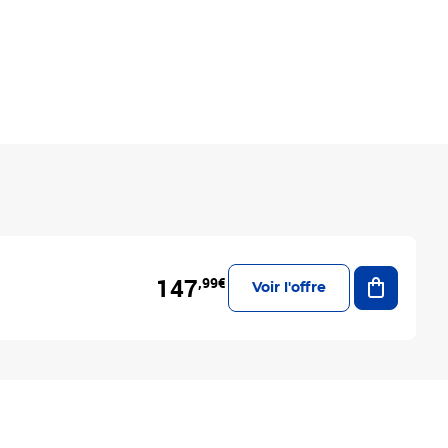
Ajouter a
147
,99€
Voir l'offre