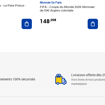
Monnaie De Paris
 - Le Petit Prince -
FIFA – Coupe du Monde 2026 Monnaie
de 10€ Argent colorisée
148
,00€
Ajouter au panier
Ajoute
Livraison offerte dès 2
iements 100% sécurisés
Hors livres et hors produit
marketplace