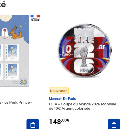
té
Prix 148,00€
Nouveauté
Monnaie De Paris
 - Le Petit Prince -
FIFA – Coupe du Monde 2026 Monnaie
de 10€ Argent colorisée
148
,00€
Ajouter au panier
Ajoute