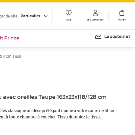
er de site :
Particulier
AIDE
SE CONNECTER
PANIER
Laposte.net
it Prince
128 cm Tissu
Prix 147,99€
it avec oreilles Taupe 163x23x118/128 cm
eilles classique au design élégant donne à votre cadre de lit un
nt à toute chambre à coucher. Tissu durable : le tissu
 et épuré, et il est respirant et durable.Pieds robustes et
is assurent la robustesse et la stabilité.Hauteur réglable : la