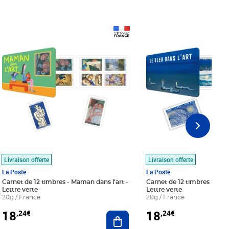
Prix 18,24€
Prix 18,24€
Livraison offerte
Livraison offerte
La Poste
La Poste
Carnet de 12 timbres - Maman dans l'art -
Carnet de 12 timbres - Le bl
Lettre verte
Lettre verte
20g / France
20g / France
18
18
,24€
,24€
r au panier
Ajouter au panier