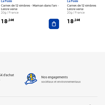
La Poste
La Poste
Carnet de 12 timbres - Maman dans l'art -
Carnet de 12 timbres - Le bl
Lettre verte
Lettre verte
20g / France
20g / France
18
18
,24€
,24€
r au panier
Ajouter au panier
5€ d'achat
Nos engagements
s
sociétaux et environnementaux
Linkedin
Instagram
X
Tiktok
Facebook
Youtube
Threads