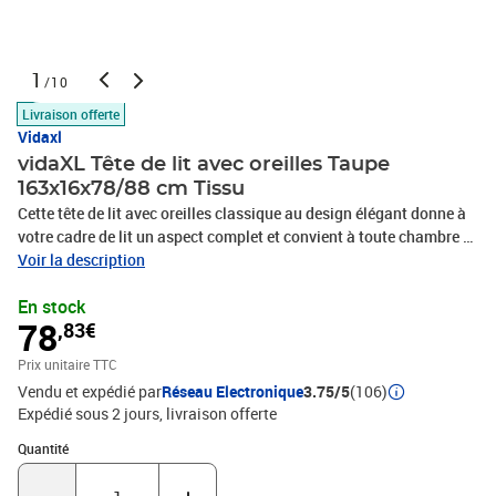
1
/10
Livraison offerte
Vidaxl
vidaXL Tête de lit avec oreilles Taupe
163x16x78/88 cm Tissu
Cette tête de lit avec oreilles classique au design élégant donne à
votre cadre de lit un aspect complet et convient à toute chambre à
coucher. Tissu durable : le tissu présente un aspect simple et
Voir la description
épuré, et il est respirant et durable.Pieds robustes et stables : les
En stock
pieds en bois assurent la robustesse et la stabilité.Hauteur
78
,83€
réglable : la tête de lit est réglable en hauteur selon vos
préférences.Excellent soutien : la tête de lit vous offre un excellent
Prix unitaire TTC
soutien du dos lorsque vous êtes assis dans votre lit pour lire ou
Vendu et expédié par
Réseau Electronique
3.75/5
(106)
regarder la télévision. Remarque :La livraison comprend
Expédié sous 2 jours
livraison offerte
uniquement la tête de lit. Le cadre de lit et le matelas ne sont pas
inclus. Vous pouvez consulter notre boutique pour les cadres et
Quantité : 1
Quantité
matelas assortis.Chaque produit est livré avec un manuel de
montage dans la boîte pour un montage facile.Couleur :