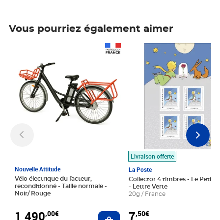
Vous pourriez également aimer
Prix 1 490,00€
Prix 7,50€
Livraison offerte
Nouvelle Attitude
La Poste
Vélo électrique du facteur,
Collector 4 timbres - Le Petit P
reconditionné - Taille normale -
- Lettre Verte
Noir/ Rouge
20g / France
1 490
7
,00€
,50€
Ajouter au panier