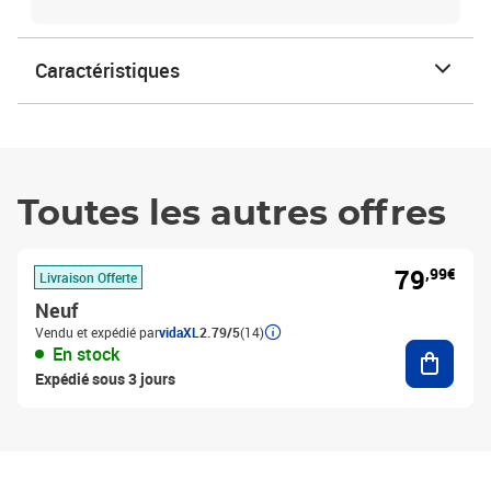
Caractéristiques
Toutes les autres offres
79
,99€
Livraison Offerte
Neuf
Vendu et expédié par
vidaXL
2.79/5
(14)
Ajouter
En stock
Expédié sous 3 jours