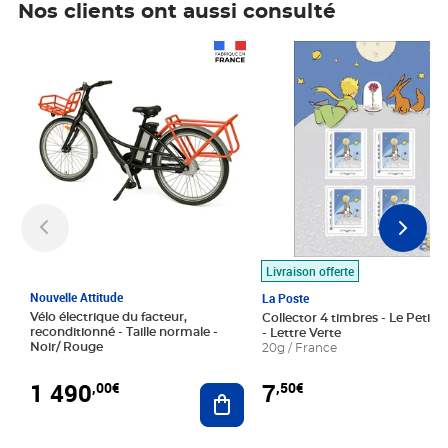
Nos clients ont aussi consulté
Prix 1 490,00€
Prix 7,50€
Livraison offerte
Nouvelle Attitude
La Poste
Vélo électrique du facteur,
Collector 4 timbres - Le Petit P
reconditionné - Taille normale -
- Lettre Verte
Noir/ Rouge
20g / France
1 490
7
,00€
,50€
Ajouter au panier