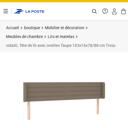
ontenu de la page
Accueil
boutique
Mobilier et décoration
Meubles de chambre
Lits et matelas
vidaXL Tête de lit avec oreilles Taupe 163x16x78/88 cm Tissu
Prix 78,83€
Prix 7