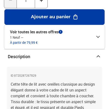
taupeMatériau : tissu (100 % polyester), bois d'ingénierie, bois de
mélèze massifMatériau de remplissage : mousseDimensions
totales : 163 x 16 x 78/88 cm (l x P x H)La livraison contient :1 x
Ajouter au panier
tête de lit2 x oreille
Voir toutes les autres offres
1
1 Neuf
—
À partir de 79,99 €
Description
ID 8720287267829
Cette tête de lit avec oreilles classique au design
élégant donne à votre cadre de lit un aspect
complet et convient à toute chambre à coucher.
Tissu durable : le tissu présente un aspect simple
et épuré, et il est respirant et durable.Pieds