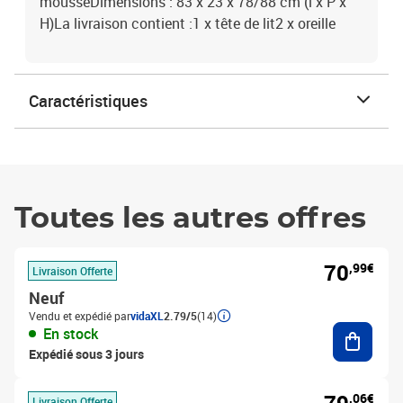
mousseDimensions : 83 x 23 x 78/88 cm (l x P x
H)La livraison contient :1 x tête de lit2 x oreille
Caractéristiques
Toutes les autres offres
70
,99€
Livraison Offerte
Neuf
Vendu et expédié par
vidaXL
2.79/5
(14)
Ajouter
En stock
Expédié sous 3 jours
,06€
Livraison Offerte