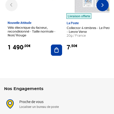
Livraison offerte
Nouvelle Attitude
La Poste
Vélo électrique du facteur,
Collector 4 timbres - Le Petit P
reconditionné - Taille normale -
- Lettre Verte
Noir/ Rouge
20g / France
1 490
7
,00€
,50€
Ajouter au panier
Nos Engagements
Proche de vous
Localiser un bureau de poste