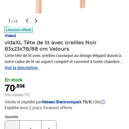
1
/10
Livraison offerte
Vidaxl
vidaXL Tête de lit avec oreilles Noir
83x23x78/88 cm Velours
Cette tête de lit avec oreilles classique au design élégant donne à
votre cadre de lit un aspect complet et convient à toute chambre à
coucher. Velours doux : le velours est un tissu doux et luxueux qui
Voir la description
se reconnaît à son tas dense de fibres uniformément coupées qui
En stock
ont une touche lisse. Le tissu en velours présente un toucher doux
70
,89€
distinctif, ce qui le rend confortable au toucher.Pieds robustes et
stables : les pieds en bois assurent la robustesse et la
Prix unitaire TTC
stabilité.Hauteur réglable : la tête de lit est réglable en hauteur
Vendu et expédié par
Réseau Electronique
3.75/5
(106)
selon vos préférences.Excellent soutien : la tête de lit vous offre un
Expédié sous 2 jours
livraison offerte
excellent soutien du dos lorsque vous êtes assis dans votre lit pour
lire ou regarder la télévision. Remarque :La livraison comprend
Quantité : 1
Quantité
uniquement la tête de lit. Le cadre de lit et le matelas ne sont pas
inclus. Vous pouvez consulter notre boutique pour les cadres et