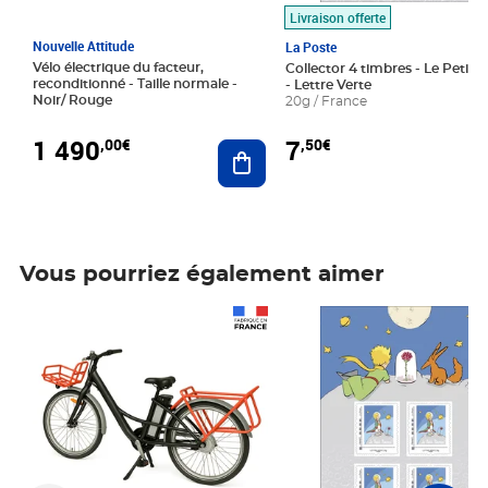
Livraison offerte
Nouvelle Attitude
La Poste
Vélo électrique du facteur,
Collector 4 timbres - Le Petit P
reconditionné - Taille normale -
- Lettre Verte
Noir/ Rouge
20g / France
1 490
7
,00€
,50€
Ajouter au panier
Vous pourriez également aimer
Prix 1 490,00€
Prix 7,50€