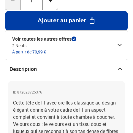
matelas assortis.Chaque produit est livré avec un manuel de
montage dans la boîte pour un montage facile.Couleur :
noirMatériau : velours (100% polyester), bois d'ingénierie, bois de
Ajouter au panier
mélèze massifMatériau de remplissage : mousseDimensions : 83 x
23 x 78/88 cm (l x P x H)La livraison contient :1 x tête de lit2 x
oreille
Voir toutes les autres offres
2
2 Neufs
—
À partir de 70,99 €
Description
ID 8720287253761
Cette tête de lit avec oreilles classique au design
élégant donne à votre cadre de lit un aspect
complet et convient à toute chambre à coucher.
Velours doux : le velours est un tissu doux et
luxueux qui se reconnaît à son tas dense de fibres