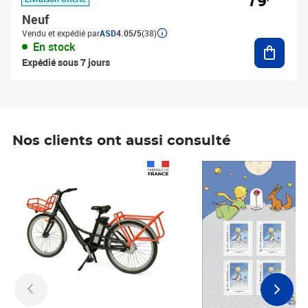
79
Neuf
Vendu et expédié par
ASD
4.05/5
(38)
Ajouter
En stock
Expédié sous 7 jours
Nos clients ont aussi consulté
Prix 1 490,00€
Prix 7,50€