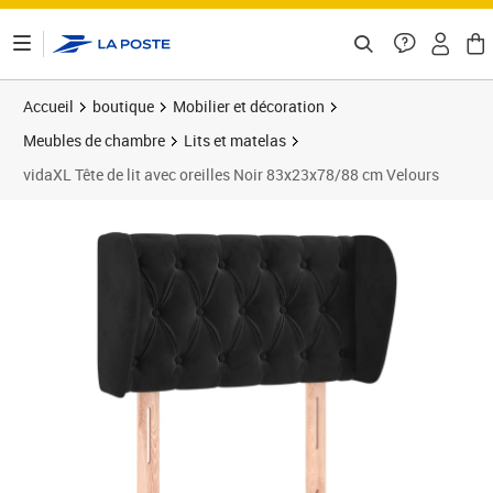
ontenu de la page
Accueil
boutique
Mobilier et décoration
Meubles de chambre
Lits et matelas
vidaXL Tête de lit avec oreilles Noir 83x23x78/88 cm Velours
Prix 70,89€
Prix 7
Prix 7