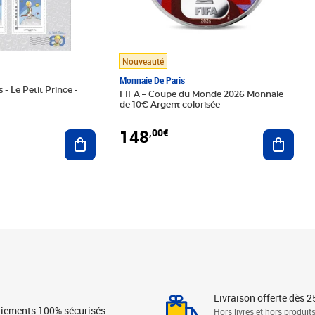
Nouveauté
Monnaie De Paris
 - Le Petit Prince -
FIFA – Coupe du Monde 2026 Monnaie
de 10€ Argent colorisée
148
,00€
Ajouter au panier
Ajoute
Livraison offerte dès 2
iements 100% sécurisés
Hors livres et hors produit