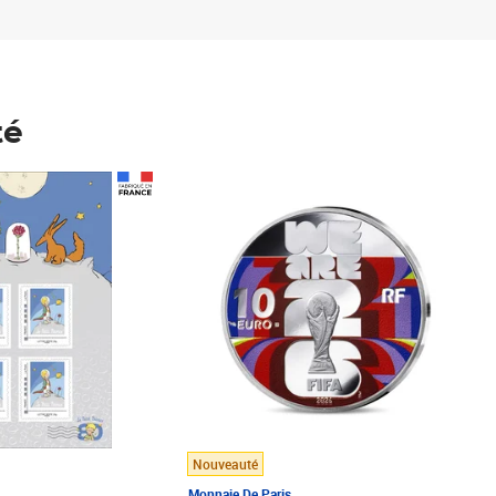
té
Prix 148,00€
Nouveauté
Monnaie De Paris