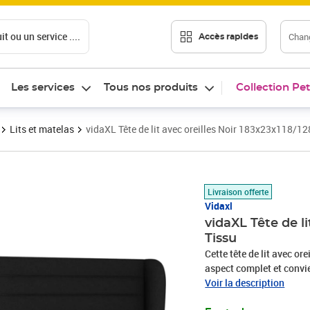
t ou un service ....
Chang
Accès rapides
Les services
Tous nos produits
Collection Pet
Lits et matelas
vidaXL Tête de lit avec oreilles Noir 183x23x118/1
Prix barré 163,99 €
Prix 137,09€
Livraison offerte
Vidaxl
vidaXL Tête de l
Tissu
Cette tête de lit avec or
aspect complet et convie
présente un aspect simple
Voir la description
stables : les pieds en bo