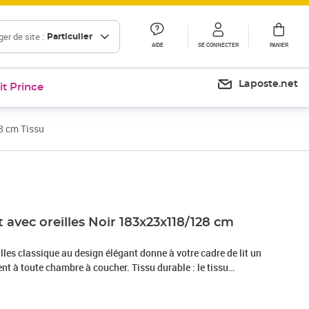
er de site :
Particulier
AIDE
SE CONNECTER
PANIER
Laposte.net
it Prince
28 cm Tissu
Prix 138,99€
Prix 147,54€
it avec oreilles Noir 183x23x118/128 cm
eilles classique au design élégant donne à votre cadre de lit un
nt à toute chambre à coucher. Tissu durable : le tissu
 et épuré, et il est respirant et durable.Pieds robustes et
is assurent la robustesse et la stabilité.Hauteur réglable : la