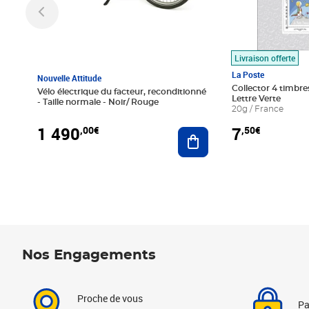
Livraison offerte
La Poste
Nouvelle Attitude
Collector 4 timbres
Vélo électrique du facteur, reconditionné
Lettre Verte
- Taille normale - Noir/ Rouge
20g / France
1 490
7
,00€
,50€
Ajouter au panier
Nos Engagements
Proche de vous
Pa