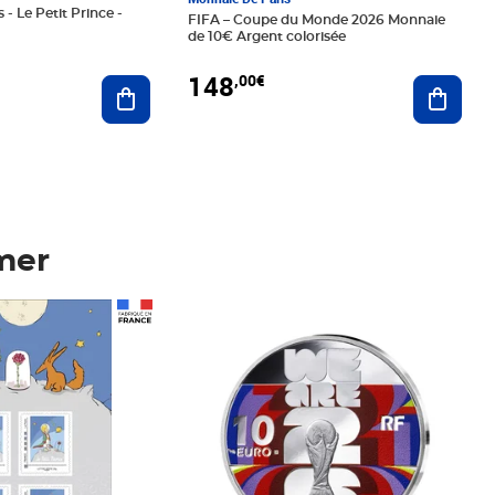
 - Le Petit Prince -
FIFA – Coupe du Monde 2026 Monnaie
de 10€ Argent colorisée
148
,00€
Ajouter au panier
Ajoute
mer
Prix 148,00€