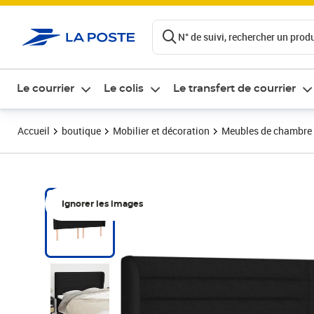
ontenu de la page
N° de suivi, rechercher un produi
Le courrier
Le colis
Le transfert de courrier
Accueil
boutique
Mobilier et décoration
Meubles de chambre
Ignorer les images