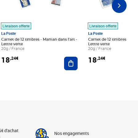
Livraison offerte
Livraison offerte
La Poste
La Poste
Carnet de 12 timbres - Maman dans l'art -
Carnet de 12 timbres - Le bl
Lettre verte
Lettre verte
20g / France
20g / France
18
18
,24€
,24€
r au panier
Ajouter au panier
5€ d'achat
Nos engagements
s