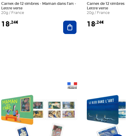
Carnet de 12 timbres - Maman dans l'art -
Carnet de 12 timbres - Le bl
Lettre verte
Lettre verte
20g / France
20g / France
18
18
,24€
,24€
r au panier
Ajouter au panier
Prix 18,24€
Prix 18,24€