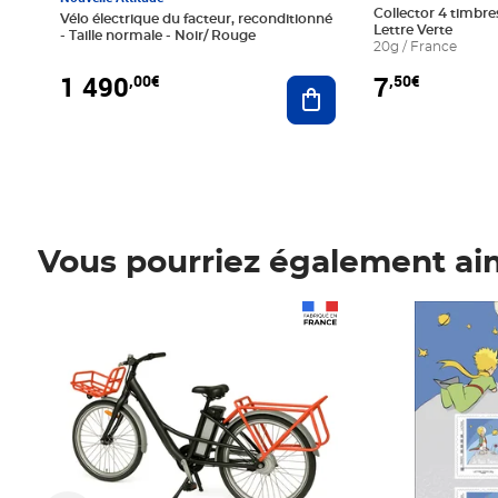
Collector 4 timbres
Vélo électrique du facteur, reconditionné
Lettre Verte
- Taille normale - Noir/ Rouge
20g / France
1 490
7
,00€
,50€
Ajouter au panier
Vous pourriez également ai
Prix 1 490,00€
Prix 7,50€