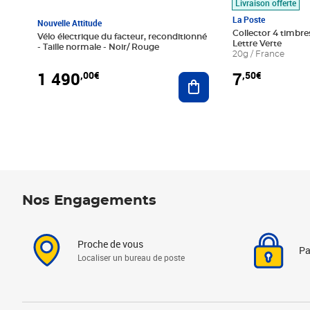
Livraison offerte
La Poste
Nouvelle Attitude
Collector 4 timbres
Vélo électrique du facteur, reconditionné
Lettre Verte
- Taille normale - Noir/ Rouge
20g / France
1 490
7
,00€
,50€
Ajouter au panier
Nos Engagements
Proche de vous
Pa
Localiser un bureau de poste