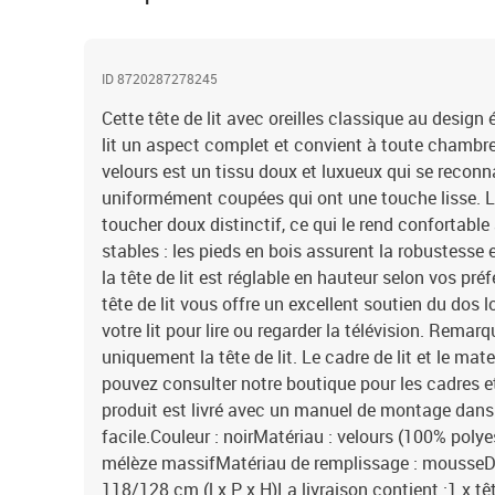
ID 8720287278245
Cette tête de lit avec oreilles classique au design
lit un aspect complet et convient à toute chambre
velours est un tissu doux et luxueux qui se reconn
uniformément coupées qui ont une touche lisse. Le
toucher doux distinctif, ce qui le rend confortable
stables : les pieds en bois assurent la robustesse e
la tête de lit est réglable en hauteur selon vos pré
tête de lit vous offre un excellent soutien du dos 
votre lit pour lire ou regarder la télévision. Rema
uniquement la tête de lit. Le cadre de lit et le ma
pouvez consulter notre boutique pour les cadres 
produit est livré avec un manuel de montage dans
facile.Couleur : noirMatériau : velours (100% polyes
mélèze massifMatériau de remplissage : mousseDi
118/128 cm (l x P x H)La livraison contient :1 x tête