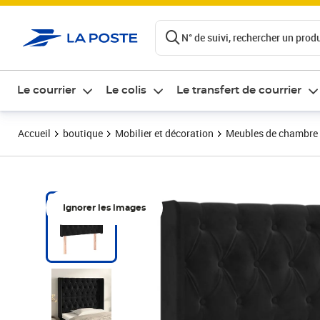
ontenu de la page
N° de suivi, rechercher un produi
Le courrier
Le colis
Le transfert de courrier
Accueil
boutique
Mobilier et décoration
Meubles de chambre
Ignorer les images