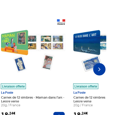
Prix 18,24€
Prix 18,24€
Livraison offerte
Livraison offerte
La Poste
La Poste
Carnet de 12 timbres - Maman dans l'art -
Carnet de 12 timbres - Le bl
Lettre verte
Lettre verte
20g / France
20g / France
18
18
,24€
,24€
r au panier
Ajouter au panier