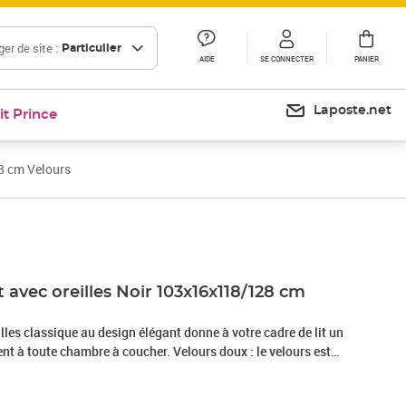
er de site :
Particulier
AIDE
SE CONNECTER
PANIER
Laposte.net
it Prince
28 cm Velours
Prix 124,99€
t avec oreilles Noir 103x16x118/128 cm
eilles classique au design élégant donne à votre cadre de lit un
nt à toute chambre à coucher. Velours doux : le velours est
 qui se reconnaît à son tas dense de fibres uniformément
he lisse. Le tissu en velours présente un toucher doux