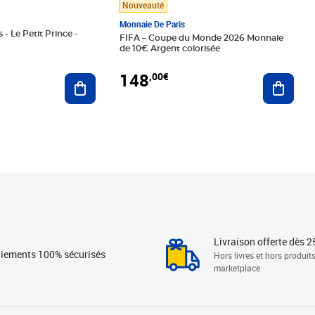
Nouveauté
Monnaie De Paris
 - Le Petit Prince -
FIFA – Coupe du Monde 2026 Monnaie
de 10€ Argent colorisée
148
,00€
Ajouter au panier
Ajoute
Livraison offerte dès 2
iements 100% sécurisés
Hors livres et hors produit
marketplace