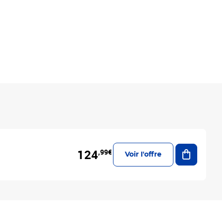
Ajouter a
124
,99€
Voir l'offre