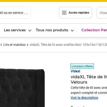
t ou un service ....
Chang
Accès rapides
Les services
Tous nos produits
Collection Pet
Lits et matelas
vidaXL Tête de lit avec oreilles Noir 103x16x118/1
Prix 124,89€
Livraison offerte
Vidaxl
vidaXL Tête de li
Velours
Cette tête de lit avec or
aspect complet et convie
un tissu doux et luxueux
Voir la description
coupées qui ont une touc