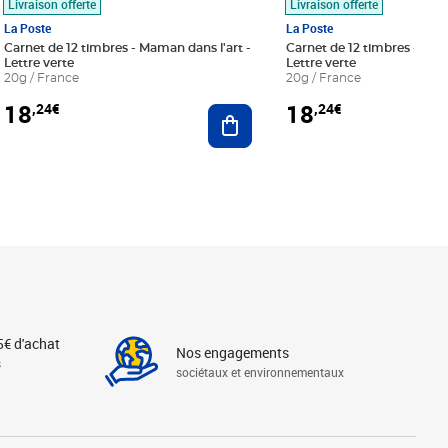
Livraison offerte
Livraison offerte
La Poste
La Poste
Carnet de 12 timbres - Maman dans l'art -
Carnet de 12 timbres - Le bl
Lettre verte
Lettre verte
20g / France
20g / France
18
18
,24€
,24€
r au panier
Ajouter au panier
5€ d'achat
Nos engagements
s
sociétaux et environnementaux
Linkedin
Instagram
X
Tiktok
Facebook
Youtube
Threads