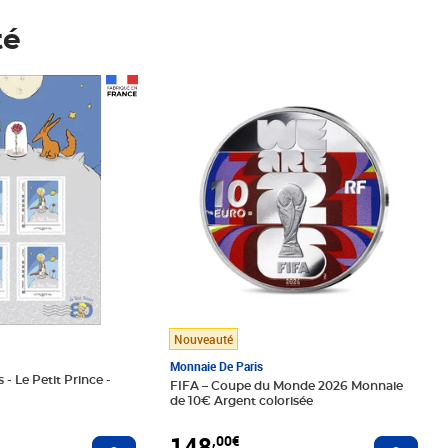
té
Prix 148,00€
Nouveauté
Monnaie De Paris
 - Le Petit Prince -
FIFA – Coupe du Monde 2026 Monnaie
de 10€ Argent colorisée
148
,00€
Ajouter au panier
Ajoute