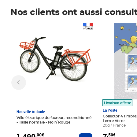
Nos clients ont aussi consul
Prix 1 490,00€
Prix 7,50€
Livraison offerte
La Poste
Nouvelle Attitude
Collector 4 timbres
Vélo électrique du facteur, reconditionné
Lettre Verte
- Taille normale - Noir/ Rouge
20g / France
1 490
7
,00€
,50€
Ajouter au panier