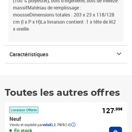
(100 % polyester), bois d'ingénierie, bois de mélèze
massifMatériau de remplissage :
mousseDimensions totales : 203 x 23 x 118/128
cm (l x P x H)La livraison contient :1 x tête de lit2
x oreille
Caractéristiques
Toutes les autres offres
127
,99€
Livraison Offerte
Neuf
Vendu et expédié par
vidaXL
2.79/5
(14)
Ajouter
En stock