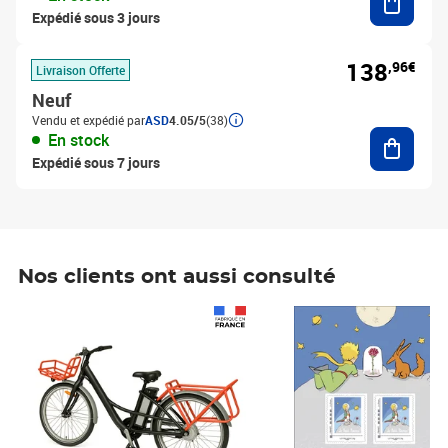
Expédié sous 3 jours
138
,96€
Livraison Offerte
Neuf
Vendu et expédié par
ASD
4.05/5
(38)
Ajouter
En stock
Expédié sous 7 jours
Nos clients ont aussi consulté
Prix 1 490,00€
Prix 7,50€