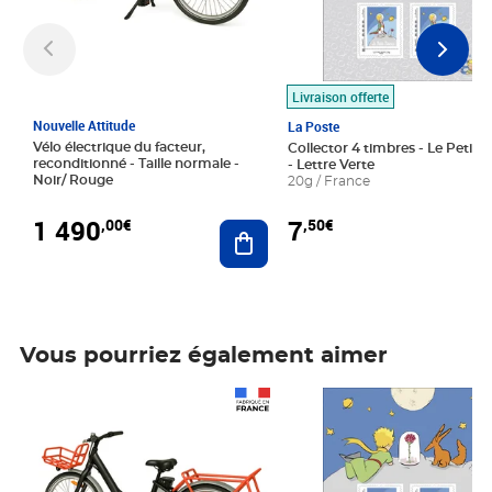
Livraison offerte
Nouvelle Attitude
La Poste
Vélo électrique du facteur,
Collector 4 timbres - Le Petit P
reconditionné - Taille normale -
- Lettre Verte
Noir/ Rouge
20g / France
1 490
7
,00€
,50€
Ajouter au panier
Vous pourriez également aimer
Prix 1 490,00€
Prix 7,50€