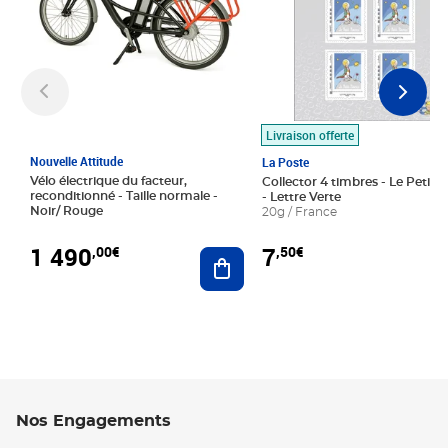
Livraison offerte
Nouvelle Attitude
La Poste
Vélo électrique du facteur,
Collector 4 timbres - Le Petit P
reconditionné - Taille normale -
- Lettre Verte
Noir/ Rouge
20g / France
1 490
7
,00€
,50€
Ajouter au panier
Nos Engagements