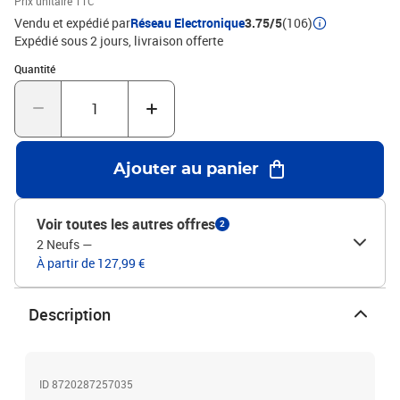
Prix unitaire TTC
foncéMatériau : tissu (100 % polyester), bois d'ingénierie, bois de
Vendu et expédié par
Réseau Electronique
3.75/5
(106)
mélèze massifMatériau de remplissage : mousseDimensions
Expédié sous 2 jours
livraison offerte
totales : 203 x 23 x 118/128 cm (l x P x H)La livraison contient :1 x
Quantité : 1
Quantité
tête de lit2 x oreille
Ajouter au panier
Voir toutes les autres offres
2
2 Neufs
—
À partir de 127,99 €
Description
ID 8720287257035