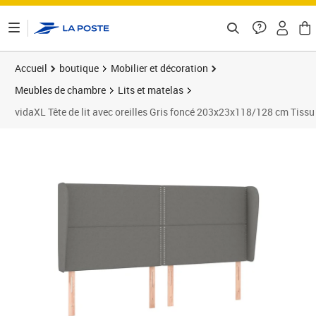
ontenu de la page
Accueil
boutique
Mobilier et décoration
Meubles de chambre
Lits et matelas
vidaXL Tête de lit avec oreilles Gris foncé 203x23x118/128 cm Tissu
Prix barré 169,99 €
Prix 127,89€
Prix 1
Prix 1