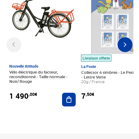
Livraison offerte
Nouvelle Attitude
La Poste
Vélo électrique du facteur,
Collector 4 timbres - Le Petit P
reconditionné - Taille normale -
- Lettre Verte
Noir/ Rouge
20g / France
1 490
7
,00€
,50€
Ajouter au panier