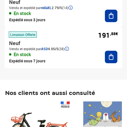
Neuf
Vendu et expédié par
vidaXL
2.79/5
(14)
Ajouter
En stock
Expédié sous 3 jours
191
,88€
Livraison Offerte
Neuf
Vendu et expédié par
ASD
4.05/5
(38)
Ajouter
En stock
Expédié sous 7 jours
Nos clients ont aussi consulté
Prix 1 490,00€
Prix 7,50€