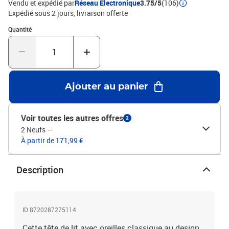
Vendu et expédié par
Réseau Electronique
3.75/5
(106)
matelas assortis.Chaque produit est livré avec un manuel de
Expédié sous 2 jours
livraison offerte
montage dans la boîte pour un montage facile.Couleur : gris
Quantité : 1
Quantité
foncéMatériau : velours (100% polyester), bois d'ingénierie, bois de
mélèze massifMatériau de remplissage : mousseDimensions
totales : 203 x 16 x 118/128 cm (l x P x H)La livraison contient :1 x
tête de lit2 x oreille
Ajouter au panier
Voir toutes les autres offres
2
2 Neufs
—
À partir de 171,99 €
Description
ID 8720287275114
Cette tête de lit avec oreilles classique au design