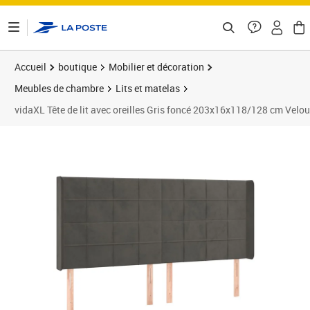
ontenu de la page
Accueil
boutique
Mobilier et décoration
Meubles de chambre
Lits et matelas
vidaXL Tête de lit avec oreilles Gris foncé 203x16x118/128 cm Velou
Prix 170,16€
Prix 1
Prix 1