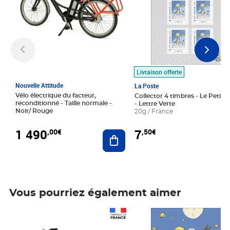
Livraison offerte
Nouvelle Attitude
La Poste
Vélo électrique du facteur,
Collector 4 timbres - Le Petit P
reconditionné - Taille normale -
- Lettre Verte
Noir/ Rouge
20g / France
1 490
7
,00€
,50€
Ajouter au panier
Vous pourriez également aimer
Prix 1 490,00€
Prix 7,50€