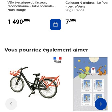
Vélo électrique du facteur,
Collector 4 timbres - Le Petit P
reconditionné - Taille normale -
- Lettre Verte
Noir/ Rouge
20g / France
1 490
7
,00€
,50€
Ajouter au panier
Vous pourriez également aimer
Prix 1 490,00€
Prix 7,50€