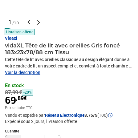
1
/10
Livraison offerte
Vidaxl
vidaXL Tête de lit avec oreilles Gris foncé
183x23x78/88 cm Tissu
Cette tête de lit avec oreilles classique au design élégant donne à
votre cadre de lit un aspect complet et convient à toute chambre à
coucher. Tissu durable : le tissu présente un aspect simple et
Voir la description
épuré, et il est respirant et durable.Pieds robustes et stables : les
En stock
pieds en bois assurent la robustesse et la stabilité.Hauteur
87,99 €
réglable : la tête de lit est réglable en hauteur selon vos
-20%
69
,89€
préférences.Excellent soutien : la tête de lit vous offre un excellent
soutien du dos lorsque vous êtes assis dans votre lit pour lire ou
Prix unitaire TTC
regarder la télévision. Remarque :La livraison comprend
Vendu et expédié par
Réseau Electronique
3.75/5
(106)
uniquement la tête de lit. Le cadre de lit et le matelas ne sont pas
Expédié sous 2 jours
livraison offerte
inclus. Vous pouvez consulter notre boutique pour les cadres et
Quantité : 1
matelas assortis.Chaque produit est livré avec un manuel de
Quantité
montage dans la boîte pour un montage facile.Couleur : gris