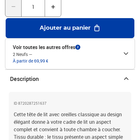
foncéMatériau : tissu (100 % polyester), bois d'ingénierie, bois de
mélèze massifMatériau de remplissage : mousseDimensions : 183
x 23 x 78/88 cm (l x P x H)La livraison contient :1 x tête de lit2 x
oreille
Ajouter au panier
Voir toutes les autres offres
2
2 Neufs
—
À partir de 69,99 €
Description
ID 8720287251637
Cette tête de lit avec oreilles classique au design
élégant donne à votre cadre de lit un aspect
complet et convient à toute chambre à coucher.
Tissu durable : le tissu présente un aspect simple