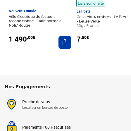
Livraison offerte
Nouvelle Attitude
La Poste
Vélo électrique du facteur,
Collector 4 timbres - Le Petit P
reconditionné - Taille normale -
- Lettre Verte
Noir/ Rouge
20g / France
1 490
7
,00€
,50€
Ajouter au panier
Nos Engagements
Proche de vous
Localiser un bureau de poste
Paiements 100% sécurisés