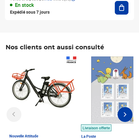
Ajouter
En stock
Expédié sous 7 jours
Nos clients ont aussi consulté
Prix 1 490,00€
Prix 7,50€
Livraison offerte
Nouvelle Attitude
La Poste