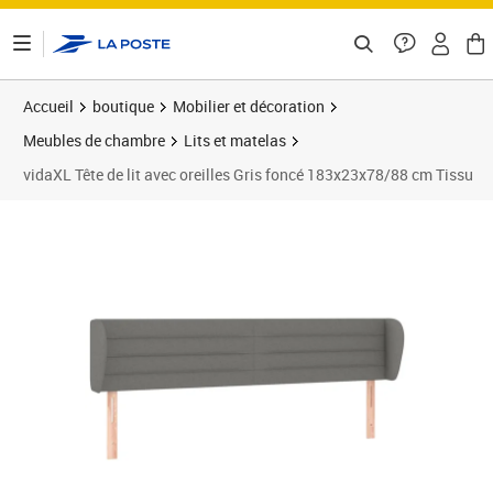
ontenu de la page
Accueil
boutique
Mobilier et décoration
Meubles de chambre
Lits et matelas
vidaXL Tête de lit avec oreilles Gris foncé 183x23x78/88 cm Tissu
Prix barré 87,99 €
Prix 69,89€
Prix 6
Prix 7