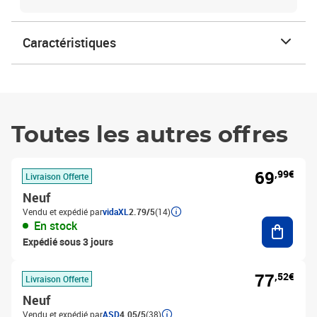
Caractéristiques
Toutes les autres offres
69
,99€
Livraison Offerte
Neuf
Vendu et expédié par
vidaXL
2.79/5
(14)
Ajouter
En stock
Expédié sous 3 jours
77
,52€
Livraison Offerte
Neuf
Vendu et expédié par
ASD
4.05/5
(38)