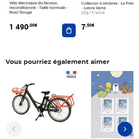
Vélo électrique du facteur,
Collector 4 timbres - Le Petit P
reconditionné - Taille normale -
- Lettre Verte
Noir/ Rouge
20g / France
1 490
7
,00€
,50€
Ajouter au panier
Vous pourriez également aimer
Prix 1 490,00€
Prix 7,50€