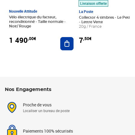
Livraison offerte
Nouvelle Attitude
La Poste
Vélo électrique du facteur,
Collector 4 timbres - Le Petit P
reconditionné - Taille normale -
- Lettre Verte
Noir/ Rouge
20g / France
1 490
7
,00€
,50€
Ajouter au panier
Nos Engagements
Proche de vous
Localiser un bureau de poste
Paiements 100% sécurisés