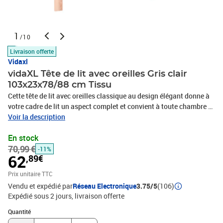
1
/10
Livraison offerte
Vidaxl
vidaXL Tête de lit avec oreilles Gris clair
103x23x78/88 cm Tissu
Cette tête de lit avec oreilles classique au design élégant donne à
votre cadre de lit un aspect complet et convient à toute chambre à
coucher. Tissu durable : le tissu présente un aspect simple et
Voir la description
épuré, et il est respirant et durable.Pieds robustes et stables : les
En stock
pieds en bois assurent la robustesse et la stabilité.Hauteur
70,99 €
réglable : la tête de lit est réglable en hauteur selon vos
-11%
62
,89€
préférences.Excellent soutien : la tête de lit vous offre un excellent
soutien du dos lorsque vous êtes assis dans votre lit pour lire ou
Prix unitaire TTC
regarder la télévision. Remarque :La livraison comprend
Vendu et expédié par
Réseau Electronique
3.75/5
(106)
uniquement la tête de lit. Le cadre de lit et le matelas ne sont pas
Expédié sous 2 jours
livraison offerte
inclus. Vous pouvez consulter notre boutique pour les cadres et
Quantité : 1
matelas assortis.Chaque produit est livré avec un manuel de
Quantité
montage dans la boîte pour un montage facile.Couleur : gris clair