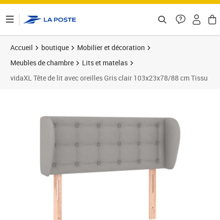
ontenu de la page
Accueil
boutique
Mobilier et décoration
Meubles de chambre
Lits et matelas
vidaXL Tête de lit avec oreilles Gris clair 103x23x78/88 cm Tissu
Prix barré 70,99 €
Prix 62,89€
Prix 6
Prix 6