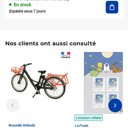
Ajouter
En stock
Expédié sous 7 jours
Nos clients ont aussi consulté
Prix 1 490,00€
Prix 7,50€
Livraison offerte
Nouvelle Attitude
La Poste