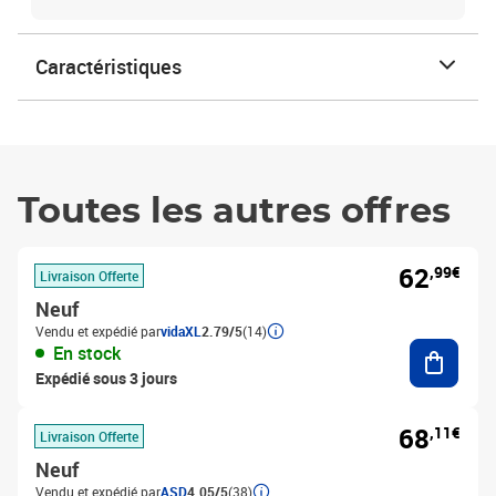
Caractéristiques
Toutes les autres offres
62
,99€
Livraison Offerte
Neuf
Vendu et expédié par
vidaXL
2.79/5
(14)
Ajouter
En stock
Expédié sous 3 jours
68
,11€
Livraison Offerte
Neuf
Vendu et expédié par
ASD
4.05/5
(38)