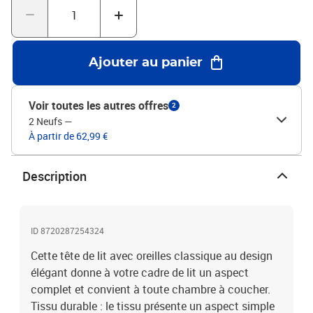
Matériau : tissu (100 % polyester), bois d'ingénierie, bois de mélèze
massifMatériau de remplissage : mousseDimensions : 103 x 23 x
78/88 cm (l x P x H)La livraison contient :1 x tête de lit2 x oreille
Ajouter au panier
Voir toutes les autres offres
2
2 Neufs
—
À partir de 62,99 €
Description
ID 8720287254324
Cette tête de lit avec oreilles classique au design
élégant donne à votre cadre de lit un aspect
complet et convient à toute chambre à coucher.
Tissu durable : le tissu présente un aspect simple