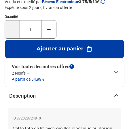
Vendu et expédié par
Réseau Electronique
3.75/5
(106)
matelas assortis.Chaque produit est livré avec un manuel de
Expédié sous 2 jours
livraison offerte
montage dans la boîte pour un montage facile.Couleur :
Quantité : 1
Quantité
grisMatériau : similicuir (75 % polychlorure de vinyle, 5 % coton, 20
% polyester), bois d'ingénierie, bois de mélèze massifMatériau de
remplissage : mousseDimensions : 93 x 23 x 78/88 cm (l x P x H)La
livraison contient :1 x tête de lit2 x oreille
Ajouter au panier
Voir toutes les autres offres
2
2 Neufs
—
À partir de 54,99 €
Description
ID 8720287248101
Cette tête de lit avec oreilles classique au design