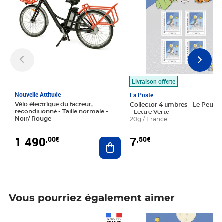
Livraison offerte
Nouvelle Attitude
La Poste
Vélo électrique du facteur,
Collector 4 timbres - Le Petit P
reconditionné - Taille normale -
- Lettre Verte
Noir/ Rouge
20g / France
1 490
7
,00€
,50€
Ajouter au panier
Vous pourriez également aimer
Prix 1 490,00€
Prix 7,50€