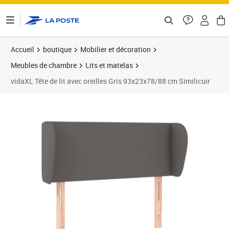
ontenu de la page
Accueil
boutique
Mobilier et décoration
Meubles de chambre
Lits et matelas
vidaXL Tête de lit avec oreilles Gris 93x23x78/88 cm Similicuir
Prix 54,89€
Prix 5
Prix 5