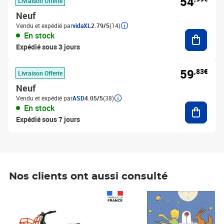
54
Livraison Offerte
Neuf
Vendu et expédié par
vidaXL
2.79/5
(14)
Ajouter
En stock
Expédié sous 3 jours
59
,83€
Livraison Offerte
Neuf
Vendu et expédié par
ASD
4.05/5
(38)
Ajouter
En stock
Expédié sous 7 jours
Nos clients ont aussi consulté
Prix 1 490,00€
Prix 7,50€