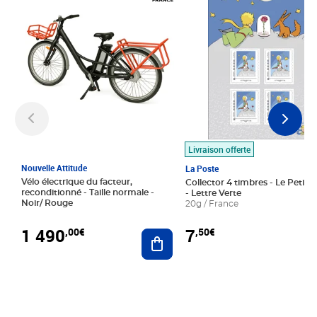
Livraison offerte
Nouvelle Attitude
La Poste
Vélo électrique du facteur,
Collector 4 timbres - Le Petit P
reconditionné - Taille normale -
- Lettre Verte
Noir/ Rouge
20g / France
1 490
7
,00€
,50€
Ajouter au panier