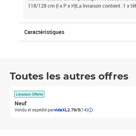
118/128 cm (l x P x H)La livraison contient :1 x tête
Caractéristiques
Toutes les autres offres
Livraison Offerte
Neuf
Vendu et expédié par
vidaXL
2.79/5
(14)