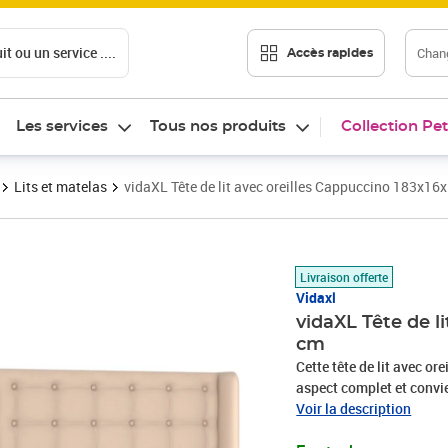
t ou un service ....
Chang
Accès rapides
Les services
Tous nos produits
Collection Pet
Lits et matelas
vidaXL Tête de lit avec oreilles Cappuccino 183x1
Prix 203,89€
Livraison offerte
Vidaxl
vidaXL Tête de l
cm
Cette tête de lit avec or
aspect complet et convie
similicuir de qualité sup
Voir la description
taches, ce qui le rend f