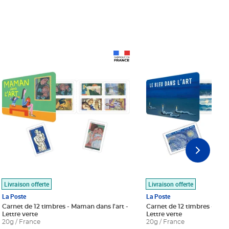
Prix 18,24€
Prix 18,24€
Livraison offerte
Livraison offerte
La Poste
La Poste
Carnet de 12 timbres - Maman dans l'art -
Carnet de 12 timbres - Le bl
Lettre verte
Lettre verte
20g / France
20g / France