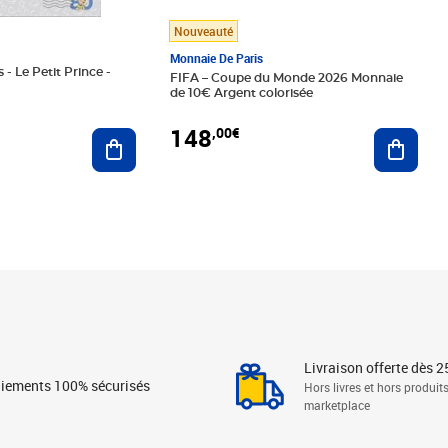
Nouveauté
Monnaie De Paris
 - Le Petit Prince -
FIFA – Coupe du Monde 2026 Monnaie
de 10€ Argent colorisée
148
,00€
Ajouter au panier
Ajoute
Livraison offerte dès 2
iements 100% sécurisés
Hors livres et hors produit
marketplace