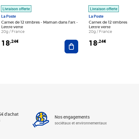
Livraison offerte
Livraison offerte
La Poste
La Poste
Carnet de 12 timbres - Maman dans l'art -
Carnet de 12 timbres - Le bl
Lettre verte
Lettre verte
20g / France
20g / France
18
18
,24€
,24€
r au panier
Ajouter au panier
5€ d'achat
Nos engagements
s
sociétaux et environnementaux