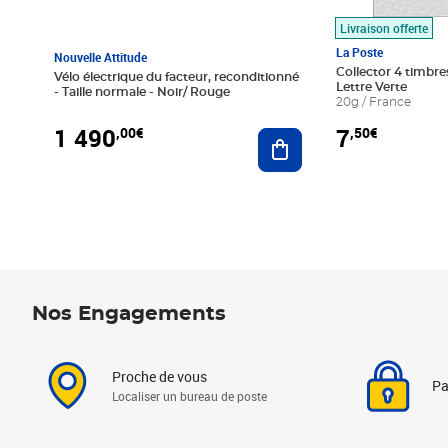
Livraison offerte
La Poste
Nouvelle Attitude
Collector 4 timbres
Vélo électrique du facteur, reconditionné
Lettre Verte
- Taille normale - Noir/ Rouge
20g / France
1 490
7
,00€
,50€
Ajouter au panier
Nos Engagements
Proche de vous
Pa
Localiser un bureau de poste