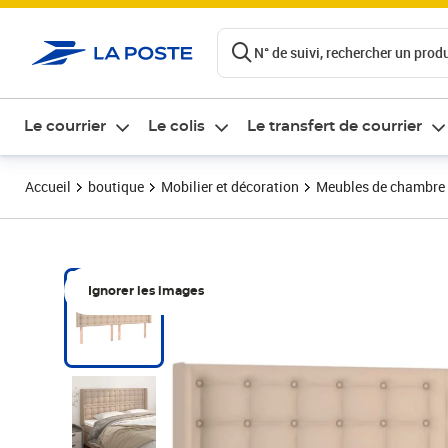
ontenu de la page
N° de suivi, rechercher un produi
Le courrier
Le colis
Le transfert de courrier
Accueil
boutique
Mobilier et décoration
Meubles de chambre
Ignorer les images