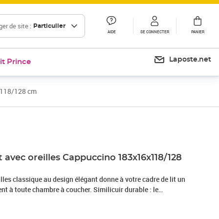
er de site :
Particulier
AIDE
SE CONNECTER
PANIER
Laposte.net
it Prince
6x118/128 cm
Prix 203,99€
it avec oreilles Cappuccino 183x16x118/128
eilles classique au design élégant donne à votre cadre de lit un
nt à toute chambre à coucher. Similicuir durable : le
érieure est un matériau très durable. Il est résistant aux
acile à nettoyer avec un chiffon humide. La surface lisse donne