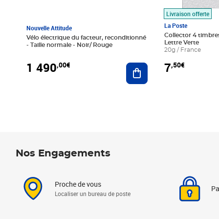
Livraison offerte
La Poste
Nouvelle Attitude
Collector 4 timbres
Vélo électrique du facteur, reconditionné
Lettre Verte
- Taille normale - Noir/ Rouge
20g / France
1 490
7
,00€
,50€
Ajouter au panier
Nos Engagements
Proche de vous
Pa
Localiser un bureau de poste