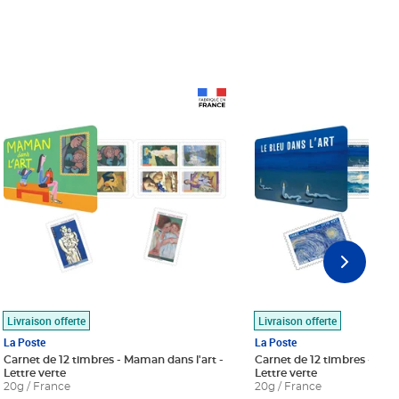
Prix 18,24€
Prix 18,24€
Livraison offerte
Livraison offerte
La Poste
La Poste
Carnet de 12 timbres - Maman dans l'art -
Carnet de 12 timbres - Le bl
Lettre verte
Lettre verte
20g / France
20g / France