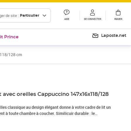
er de site :
Particulier
AIDE
SE CONNECTER
PANIER
Laposte.net
it Prince
6x118/128 cm
Prix 151,99€
it avec oreilles Cappuccino 147x16x118/128
eilles classique au design élégant donne à votre cadre de lit un
nt à toute chambre à coucher. Similicuir durable : le
érieure est un matériau très durable. Il est résistant aux
acile à nettoyer avec un chiffon humide. La surface lisse donne