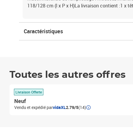
118/128 cm (l x P x H)La livraison contient :1 x tête
Caractéristiques
Toutes les autres offres
Livraison Offerte
Neuf
Vendu et expédié par
vidaXL
2.79/5
(14)