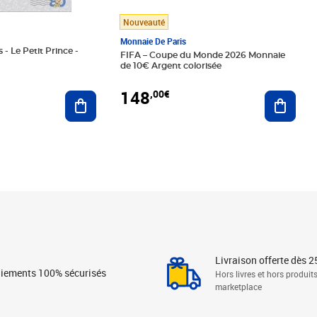
Nouveauté
Monnaie De Paris
 - Le Petit Prince -
FIFA – Coupe du Monde 2026 Monnaie
de 10€ Argent colorisée
148
,00€
Ajouter au panier
Ajoute
Livraison offerte dès 2
iements 100% sécurisés
Hors livres et hors produit
marketplace