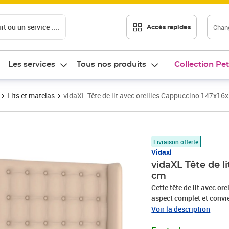
t ou un service ....
Chang
Accès rapides
Les services
Tous nos produits
Collection Pet
Lits et matelas
vidaXL Tête de lit avec oreilles Cappuccino 147x1
Prix 151,25€
Livraison offerte
Vidaxl
vidaXL Tête de l
cm
Cette tête de lit avec or
aspect complet et convie
similicuir de qualité sup
Voir la description
taches, ce qui le rend f