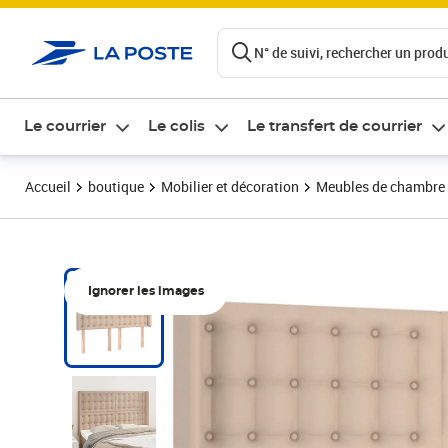
ontenu de la page
N° de suivi, rechercher un produi
Le courrier
Le colis
Le transfert de courrier
Accueil
boutique
Mobilier et décoration
Meubles de chambre
Ignorer les images