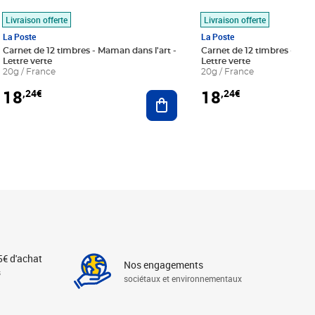
Livraison offerte
Livraison offerte
La Poste
La Poste
Carnet de 12 timbres - Maman dans l'art -
Carnet de 12 timbres - Le bl
Lettre verte
Lettre verte
20g / France
20g / France
18
18
,24€
,24€
r au panier
Ajouter au panier
5€ d'achat
Nos engagements
s
sociétaux et environnementaux