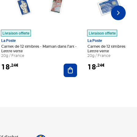
Livraison offerte
Livraison offerte
La Poste
La Poste
Carnet de 12 timbres - Maman dans l'art -
Carnet de 12 timbres - Le bl
Lettre verte
Lettre verte
20g / France
20g / France
18
18
,24€
,24€
r au panier
Ajouter au panier
5€ d'achat