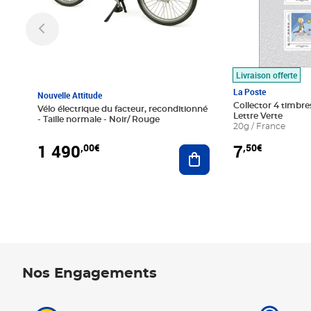
Livraison offerte
La Poste
Nouvelle Attitude
Collector 4 timbres
Vélo électrique du facteur, reconditionné
Lettre Verte
- Taille normale - Noir/ Rouge
20g / France
1 490
7
,00€
,50€
Ajouter au panier
Nos Engagements