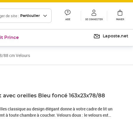
er de site :
Particulier
AIDE
SE CONNECTER
PANIER
Laposte.net
it Prince
78/88 cm Velours
Prix 89,99€
Prix 95,03€
it avec oreilles Bleu foncé 163x23x78/88
eilles classique au design élégant donne à votre cadre de lit un
nt à toute chambre à coucher. Velours doux : le velours est
 qui se reconnaît à son tas dense de fibres uniformément
he lisse. Le tissu en velours présente un toucher doux