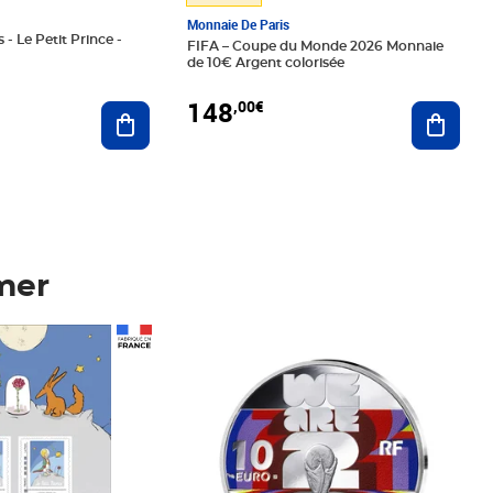
Monnaie De Paris
 - Le Petit Prince -
FIFA – Coupe du Monde 2026 Monnaie
de 10€ Argent colorisée
148
,00€
Ajouter au panier
Ajoute
mer
Prix 148,00€