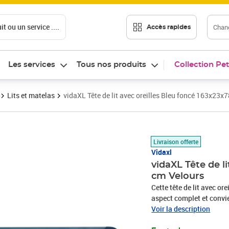
t ou un service ....
Chang
Accès rapides
Les services
Tous nos produits
Collection Pet
Lits et matelas
vidaXL Tête de lit avec oreilles Bleu foncé 163x23x
Prix 88,19€
Livraison offerte
Vidaxl
vidaXL Tête de l
cm Velours
Cette tête de lit avec or
aspect complet et convie
un tissu doux et luxueux
Voir la description
coupées qui ont une touc