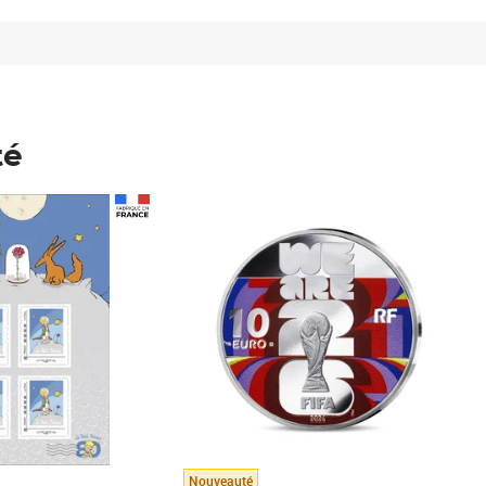
té
Prix 148,00€
Nouveauté