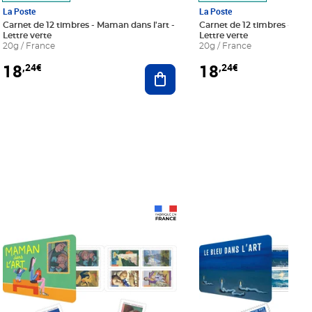
La Poste
La Poste
Carnet de 12 timbres - Maman dans l'art -
Carnet de 12 timbres - Le bl
Lettre verte
Lettre verte
20g / France
20g / France
18
18
,24€
,24€
r au panier
Ajouter au panier
Prix 18,24€
Prix 18,24€