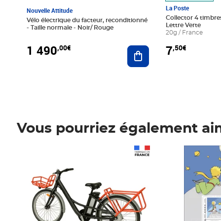
La Poste
Nouvelle Attitude
Collector 4 timbres
Vélo électrique du facteur, reconditionné
Lettre Verte
- Taille normale - Noir/ Rouge
20g / France
1 490
7
,00€
,50€
Ajouter au panier
Vous pourriez également ai
Prix 1 490,00€
Prix 7,50€