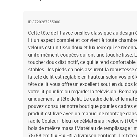
ID 8720287255000
Cette tête de lit avec oreilles classique au design
lit un aspect complet et convient à toute chambre
velours est un tissu doux et luxueux qui se reconn
uniformément coupées qui ont une touche lisse. Le
toucher doux distinctif, ce qui le rend confortable
stables : les pieds en bois assurent la robustesse e
la tête de lit est réglable en hauteur selon vos pré
tête de lit vous offre un excellent soutien du dos 
votre lit pour lire ou regarder la télévision. Rema
uniquement la tête de lit. Le cadre de lit et le ma
pouvez consulter notre boutique pour les cadres 
produit est livré avec un manuel de montage dans
facile.Couleur : bleu foncéMatériau : velours (100% 
bois de mélèze massifMatériau de remplissage : 
78/88 cm (l x P x H)La livraison contient :1 x tête de