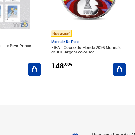
Nouveauté
Monnaie De Paris
 - Le Petit Prince -
FIFA – Coupe du Monde 2026 Monnaie
de 10€ Argent colorisée
148
,00€
Ajouter au panier
Ajoute
Livraison offerte dès 2