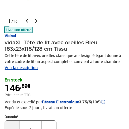
1
/10
Livraison offerte
Vidaxl
vidaXL Tête de lit avec oreilles Bleu
183x23x118/128 cm Tissu
Cette tête de lit avec oreilles classique au design élégant donne à
votre cadre de lit un aspect complet et convient à toute chambre à
coucher. Tissu durable : le tissu présente un aspect simple et
Voir la description
épuré, et il est respirant et durable.Des pieds robustes et stables :
En stock
les pieds en bois assurent la robustesse et la stabilité.Hauteur
146
,89€
réglable : la tête de lit est réglable en hauteur selon vos
préférences.Excellent soutien : la tête de lit vous offre un excellent
Prix unitaire TTC
soutien du dos lorsque vous êtes assis dans votre lit pour lire ou
Vendu et expédié par
Réseau Electronique
3.75/5
(106)
regarder la télévision. Remarque :La livraison comprend
Expédié sous 2 jours
livraison offerte
uniquement la tête de lit. Le cadre de lit et le matelas ne sont pas
inclus. Vous pouvez consulter notre boutique pour les cadres et
Quantité : 1
Quantité
matelas assortis.Chaque produit est livré avec un manuel de
montage dans la boîte pour un montage facile.Couleur :