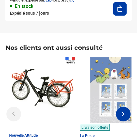
Vendu et expédié par
ASD
4.05/5
(38)
Ajouter
En stock
Expédié sous 7 jours
Nos clients ont aussi consulté
Prix 1 490,00€
Prix 7,50€
Livraison offerte
Nouvelle Attitude
La Poste