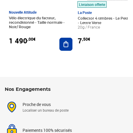
Livraison offerte
Nouvelle Attitude
La Poste
Vélo électrique du facteur,
Collector 4 timbres - Le Petit P
reconditionné - Taille normale -
- Lettre Verte
Noir/ Rouge
20g / France
1 490
7
,00€
,50€
Ajouter au panier
Nos Engagements
Proche de vous
Localiser un bureau de poste
Paiements 100% sécurisés