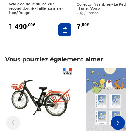
Vélo électrique du facteur,
Collector 4 timbres - Le Petit P
reconditionné - Taille normale -
- Lettre Verte
Noir/ Rouge
20g / France
1 490
7
,00€
,50€
Ajouter au panier
Vous pourriez également aimer
Prix 1 490,00€
Prix 7,50€