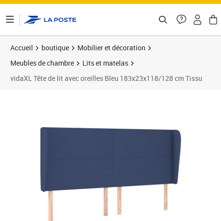
ontenu de la page
Accueil
boutique
Mobilier et décoration
Meubles de chambre
Lits et matelas
vidaXL Tête de lit avec oreilles Bleu 183x23x118/128 cm Tissu
Prix 146,89€
Prix 1
Prix 1