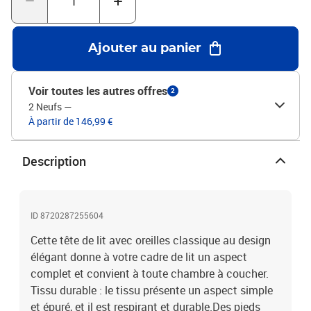
bleuMatériau : tissu (100 % polyester), bois d'ingénierie, bois de
mélèze massifMatériau de remplissage : mousseDimensions
totales : 183 x 23 x 118/128 cm (l x P x H)La livraison contient :1 x
Ajouter au panier
tête de lit2 x oreille
Voir toutes les autres offres
2
2 Neufs
—
À partir de 146,99 €
Description
ID 8720287255604
Cette tête de lit avec oreilles classique au design
élégant donne à votre cadre de lit un aspect
complet et convient à toute chambre à coucher.
Tissu durable : le tissu présente un aspect simple
et épuré, et il est respirant et durable.Des pieds