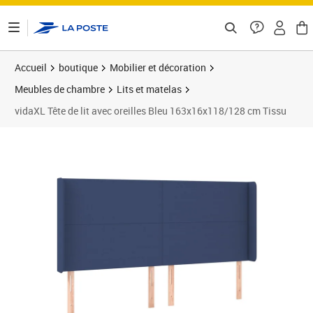
ontenu de la page
Accueil
boutique
Mobilier et décoration
Meubles de chambre
Lits et matelas
vidaXL Tête de lit avec oreilles Bleu 163x16x118/128 cm Tissu
Prix 133,51€
Prix 1