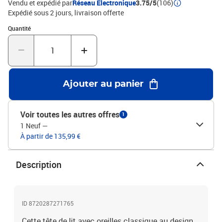
Vendu et expédié par
Réseau Electronique
3.75/5
(106)
bleuMatériau : tissu (100 % polyester), bois d'ingénierie, bois de
Expédié sous 2 jours
livraison offerte
mélèze massifMatériau de remplissage : mousseDimensions
Quantité : 1
Quantité
totales : 163 x 16 x 118/128 cm (l x P x H)La livraison contient :1 x
tête de lit2 x oreille
Ajouter au panier
Voir toutes les autres offres
1
1 Neuf
—
À partir de 135,99 €
Description
ID 8720287271765
Cette tête de lit avec oreilles classique au design