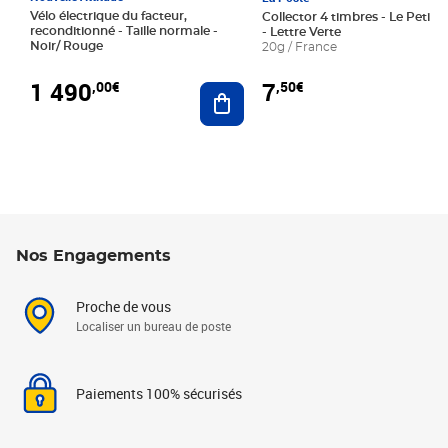
Vélo électrique du facteur,
Collector 4 timbres - Le Petit P
reconditionné - Taille normale -
- Lettre Verte
Noir/ Rouge
20g / France
1 490
7
,00€
,50€
Ajouter au panier
Nos Engagements
Proche de vous
Localiser un bureau de poste
Paiements 100% sécurisés