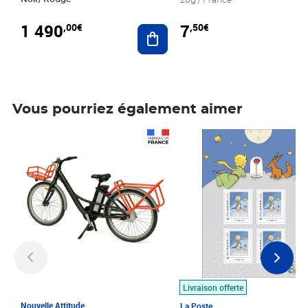
20g / France
1 490
7
,00€
,50€
Ajouter au panier
Vous pourriez également aimer
Prix 1 490,00€
Prix 7,50€
Livraison offerte
Nouvelle Attitude
La Poste