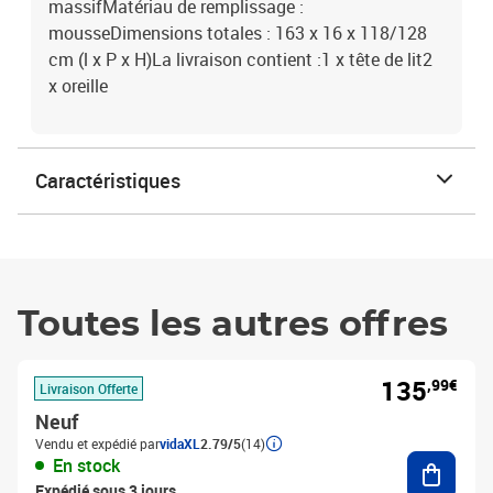
massifMatériau de remplissage :
mousseDimensions totales : 163 x 16 x 118/128
cm (l x P x H)La livraison contient :1 x tête de lit2
x oreille
Caractéristiques
Toutes les autres offres
135
,99€
Livraison Offerte
Neuf
Vendu et expédié par
vidaXL
2.79/5
(14)
Ajouter
En stock
Expédié sous 3 jours