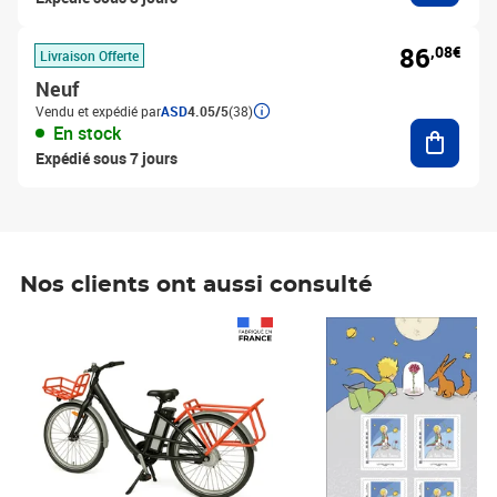
86
,08€
Livraison Offerte
Neuf
Vendu et expédié par
ASD
4.05/5
(38)
Ajouter
En stock
Expédié sous 7 jours
Nos clients ont aussi consulté
Prix 1 490,00€
Prix 7,50€