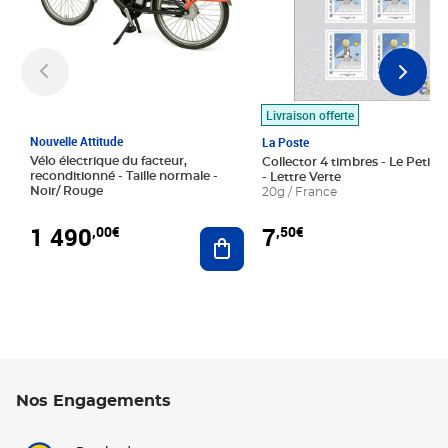
Livraison offerte
Nouvelle Attitude
La Poste
Vélo électrique du facteur,
Collector 4 timbres - Le Petit P
reconditionné - Taille normale -
- Lettre Verte
Noir/ Rouge
20g / France
1 490
7
,00€
,50€
Ajouter au panier
Nos Engagements