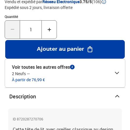
Vendu et expédié par
Réseau Electronique
3.75/5
(106)
bleuMatériau : tissu (100 % polyester), bois d'ingénierie, bois de
Expédié sous 2 jours
livraison offerte
mélèze massifMatériau de remplissage : mousseDimensions
Quantité : 1
Quantité
totales : 147 x 16 x 78/88 cm (l x P x H)La livraison contient :1 x
tête de lit2 x oreille
Ajouter au panier
Voir toutes les autres offres
2
2 Neufs
—
À partir de 76,99 €
Description
ID 8720287270706
Cette tête de lit avec oreilles classique au design