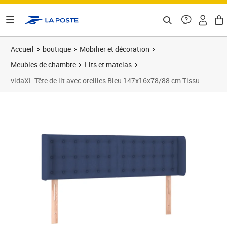
ontenu de la page
Accueil
boutique
Mobilier et décoration
Meubles de chambre
Lits et matelas
vidaXL Tête de lit avec oreilles Bleu 147x16x78/88 cm Tissu
Prix 76,89€
Prix 7
Prix 8