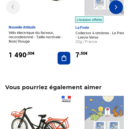
Livraison offerte
Nouvelle Attitude
La Poste
Vélo électrique du facteur,
Collector 4 timbres - Le Petit P
reconditionné - Taille normale -
- Lettre Verte
Noir/ Rouge
20g / France
1 490
7
,00€
,50€
Ajouter au panier
Vous pourriez également aimer
Prix 1 490,00€
Prix 7,50€