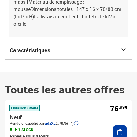
massifMatériau de remplissage :
mousseDimensions totales : 147 x 16 x 78/88 cm
(l x P x H)La livraison contient :1 x tête de lit2 x
oreille
Caractéristiques
Toutes les autres offres
76
,99€
Livraison Offerte
Neuf
Vendu et expédié par
vidaXL
2.79/5
(14)
Ajouter
En stock
Expédié sous 3 jours