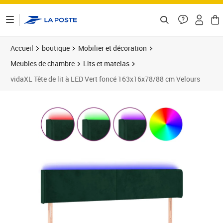
ontenu de la page
Accueil
boutique
Mobilier et décoration
Meubles de chambre
Lits et matelas
vidaXL Tête de lit à LED Vert foncé 163x16x78/88 cm Velours
Prix barré 95,99 €
Prix 93,99€
Prix 9
Prix 1