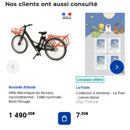
Nos clients ont aussi consulté
Prix 1 490,00€
Prix 7,50€
Livraison offerte
Nouvelle Attitude
La Poste
Vélo électrique du facteur,
Collector 4 timbres - Le Petit P
reconditionné - Taille normale -
- Lettre Verte
Noir/ Rouge
20g / France
1 490
7
,00€
,50€
Ajouter au panier