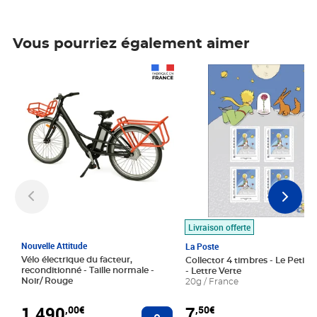
Vous pourriez également aimer
Prix 1 490,00€
Prix 7,50€
Livraison offerte
Nouvelle Attitude
La Poste
Vélo électrique du facteur,
Collector 4 timbres - Le Petit P
reconditionné - Taille normale -
- Lettre Verte
Noir/ Rouge
20g / France
1 490
7
,00€
,50€
Ajouter au panier