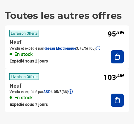
Toutes les autres offres
95
,89€
Livraison Offerte
Neuf
Vendu et expédié par
Réseau Electronique
3.75/5
(106)
Ajouter
En stock
Expédié sous 2 jours
103
,46€
Livraison Offerte
Neuf
Vendu et expédié par
ASD
4.05/5
(38)
Ajouter
En stock
Expédié sous 7 jours