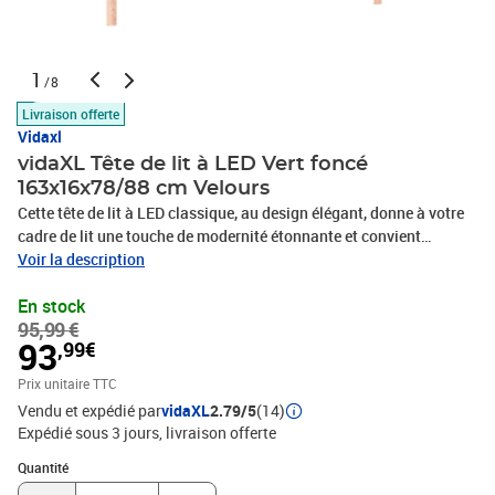
1
/8
Livraison offerte
Vidaxl
vidaXL Tête de lit à LED Vert foncé
163x16x78/88 cm Velours
Cette tête de lit à LED classique, au design élégant, donne à votre
cadre de lit une touche de modernité étonnante et convient
parfaitement à toute chambre à coucher. Velours doux : le velours
Voir la description
est un tissu doux et luxueux qui se reconnaît à son tas dense de
En stock
fibres uniformément coupées qui ont une touche lisse. Le tissu en
95,99 €
velours présente un toucher doux distinctif, ce qui le rend
93
,99€
confortable au toucher.LED colorée : apportez de l'éclairage dans
l'obscurité avec des lumières LED colorées !Hauteur réglable : la
Prix unitaire TTC
tête de lit est réglable en hauteur selon vos préférences.Excellent
Vendu et expédié par
vidaXL
2.79/5
(14)
soutien : la tête de lit vous offre un excellent soutien du dos
Expédié sous 3 jours
livraison offerte
lorsque vous êtes assis dans votre lit pour lire ou regarder la
Quantité : 1
télévision.Bande à LED découpable : cette bande à LED flexible
Quantité
peut être ajustée en longueur. Le symbole des ciseaux indique où