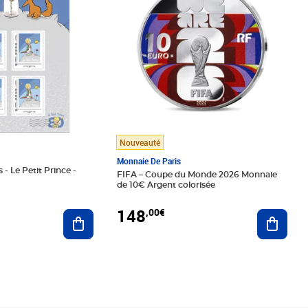
Nouveauté
Monnaie De Paris
 - Le Petit Prince -
FIFA – Coupe du Monde 2026 Monnaie
de 10€ Argent colorisée
148
,00€
Ajouter au panier
Ajoute