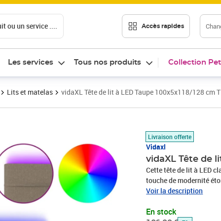
t ou un service ....
Chang
Accès rapides
Les services
Tous nos produits
Collection Pet
Lits et matelas
vidaXL Tête de lit à LED Taupe 100x5x118/128 cm T
Prix barré 106,99 €
Prix 98,99€
Livraison offerte
Vidaxl
vidaXL Tête de l
Cette tête de lit à LED c
touche de modernité éto
Tissu durable : le tissu 
Voir la description
durable.LED colorée : ap
En stock
colorées !Hauteur réglabl