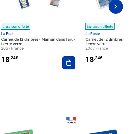
Livraison offerte
Livraison offerte
La Poste
La Poste
Carnet de 12 timbres - Maman dans l'art -
Carnet de 12 timbres - Le bl
Lettre verte
Lettre verte
20g / France
20g / France
18
18
,24€
,24€
r au panier
Ajouter au panier
Prix 18,24€
Prix 18,24€