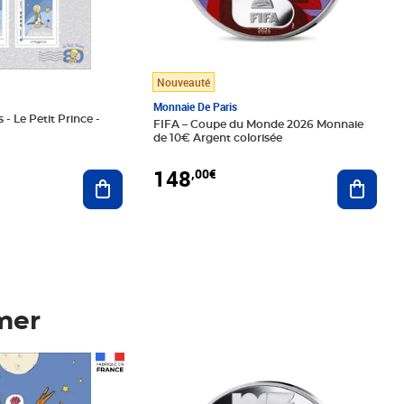
Nouveauté
Monnaie De Paris
 - Le Petit Prince -
FIFA – Coupe du Monde 2026 Monnaie
de 10€ Argent colorisée
148
,00€
Ajouter au panier
Ajoute
mer
Prix 148,00€