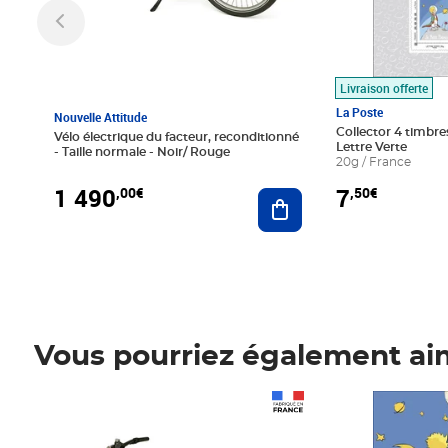
Livraison offerte
La Poste
Nouvelle Attitude
Collector 4 timbres
Vélo électrique du facteur, reconditionné
Lettre Verte
- Taille normale - Noir/ Rouge
20g / France
1 490
7
,00€
,50€
Ajouter au panier
Vous pourriez également ai
Prix 1 490,00€
Prix 7,50€