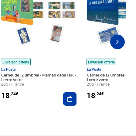
Livraison offerte
Livraison offerte
La Poste
La Poste
Carnet de 12 timbres - Maman dans l'art -
Carnet de 12 timbres - Le bl
Lettre verte
Lettre verte
20g / France
20g / France
18
18
,24€
,24€
r au panier
Ajouter au panier