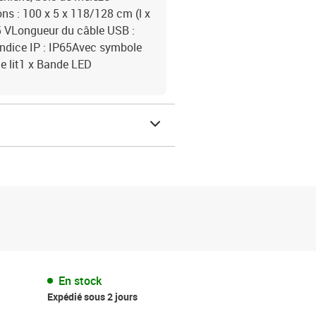
s : 100 x 5 x 118/128 cm (l x
5 VLongueur du câble USB :
ndice IP : IP65Avec symbole
de lit1 x Bande LED
En stock
Expédié sous 2 jours