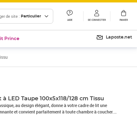
er de site :
Particulier
AIDE
SE CONNECTER
PANIER
Laposte.net
it Prince
issu
Prix 106,89€
Prix 115,08€
it à LED Taupe 100x5x118/128 cm Tissu
lassique, au design élégant, donne à votre cadre de lit une
nnante et convient parfaitement à toute chambre à coucher.
présente un aspect simple et épuré, et il est respirant et
portez de l'éclairage dans l'obscurité avec des lumières LED
e : la tête de lit est réglable en hauteur selon vos