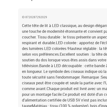
ID 8720287292029
Cette tête de lit à LED classique, au design élégant
une touche de modernité étonnante et convient p
coucher. Tissu durable : le tissu présente un aspect
respirant et durable.LED colorée : apportez de l'éc
des lumières LED colorées !Hauteur réglable : la têt
selon vos préférences.Excellent soutien : la tête de
soutien du dos lorsque vous êtes assis dans votre li
télévision.Bande à LED découpable : cette bande à
en longueur. Le symbole des ciseaux indique où l
toute sécurité sans l'endommager. Remarque :Seul
ciseaux peut être coupée et seule la partie avec l
comme avant.Chaque produit est livré avec un ma
pour un montage facile.Ce produit est doté d'un 
d'alimentation certifiée de USB 5V n'est pas incluse
taupeMatériau : tissu (100 % polyester), bois d'ing