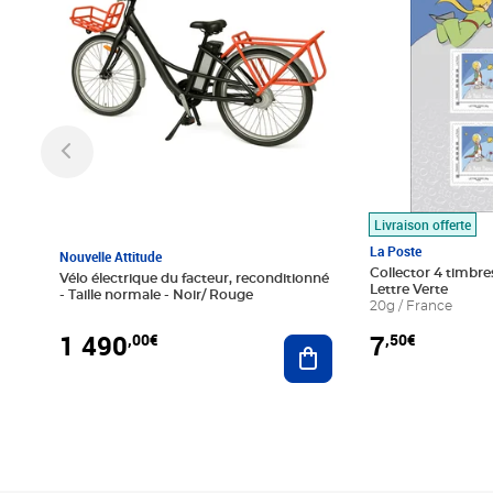
Livraison offerte
La Poste
Nouvelle Attitude
Collector 4 timbres
Vélo électrique du facteur, reconditionné
Lettre Verte
- Taille normale - Noir/ Rouge
20g / France
1 490
7
,00€
,50€
Ajouter au panier