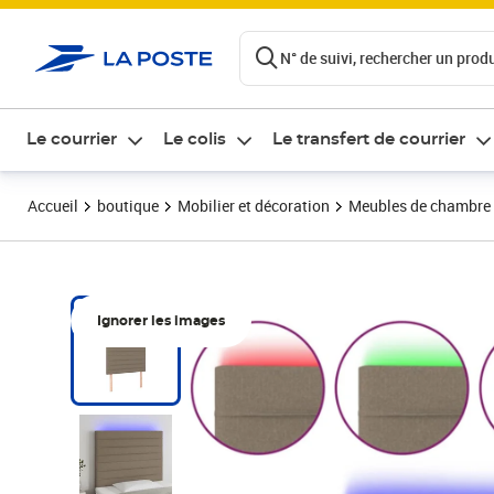
ontenu de la page
N° de suivi, rechercher un produi
Le courrier
Le colis
Le transfert de courrier
Accueil
boutique
Mobilier et décoration
Meubles de chambre
Ignorer les images