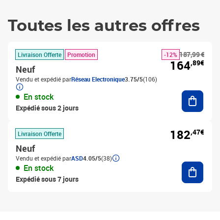
Toutes les autres offres
187,99 €
Livraison Offerte
Promotion
-12%
164
,89€
Neuf
Vendu et expédié par
Réseau Electronique
3.75/5
(106)
Ajouter
En stock
Expédié sous 2 jours
182
,47€
Livraison Offerte
Neuf
Vendu et expédié par
ASD
4.05/5
(38)
Ajouter
En stock
Expédié sous 7 jours