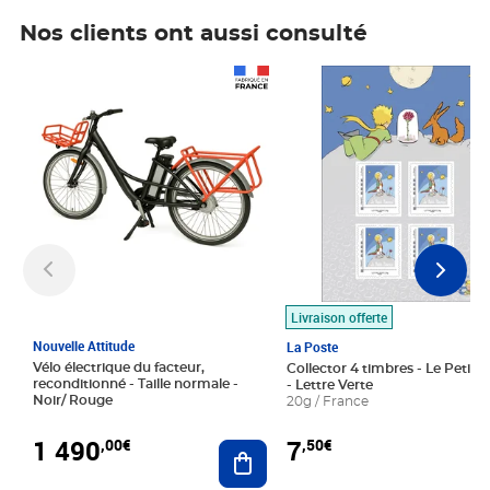
Nos clients ont aussi consulté
Prix 1 490,00€
Prix 7,50€
Livraison offerte
Nouvelle Attitude
La Poste
Vélo électrique du facteur,
Collector 4 timbres - Le Petit P
reconditionné - Taille normale -
- Lettre Verte
Noir/ Rouge
20g / France
1 490
7
,00€
,50€
Ajouter au panier