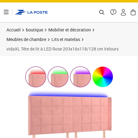
ontenu de la page
Accueil
boutique
Mobilier et décoration
Meubles de chambre
Lits et matelas
vidaXL Tête de lit à LED Rose 203x16x118/128 cm Velours
Prix barré 164,99 €
Prix 161,99€
Prix b
Prix 1
Prix 1