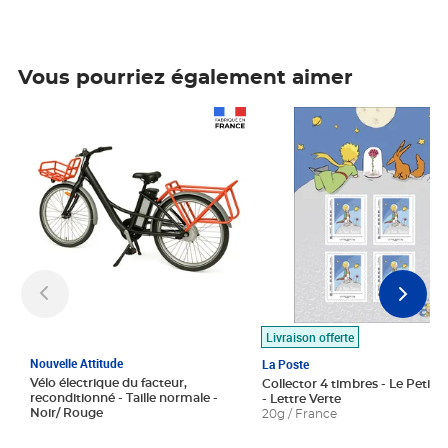
Vous pourriez également aimer
Prix 1 490,00€
Prix 7,50€
Livraison offerte
Nouvelle Attitude
La Poste
Vélo électrique du facteur,
Collector 4 timbres - Le Petit P
reconditionné - Taille normale -
- Lettre Verte
Noir/ Rouge
20g / France