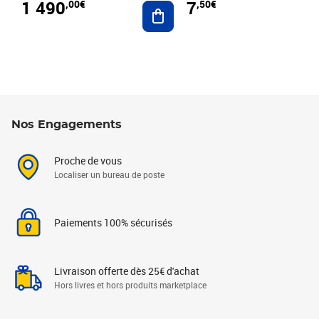
1 490
7
,00€
,50€
Ajouter au panier
Nos Engagements
Proche de vous
Localiser un bureau de poste
Paiements 100% sécurisés
Livraison offerte dès 25€ d'achat
Hors livres et hors produits marketplace