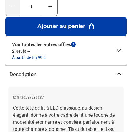
partie avec l'USB continuera à fonctionner comme avant.Chaque
produit est livré avec un manuel de montage dans la boîte pour un
montage facile.Ce produit est doté d'un connecteur USB, mais la
source d'alimentation certifiée de USB 5V n'est pas incluse.Tête de
Ajouter au panier
lit :Couleur : noirMatériau : tissu (100 % polyester), bois
d'ingénierie, bois de mélèze massifMatériau de remplissage :
mousseDimensions : 80 x 7 x 78/88 cm (l x P x H)Bande LED
Voir toutes les autres offres
2
:Longueur : 55 cmTension : c.c. 5 VLongueur du câble USB : 150
2 Neufs
—
cmLongueur du câble d'alimentation : 30 cmIndice IP : IP65Avec
À partir de 55,99 €
symbole de coupe à ciseauxLa livraison contient :1 x tête de lit1 x
Bande LED
Description
ID 8720287285687
Cette tête de lit à LED classique, au design
élégant, donne à votre cadre de lit une touche de
modernité étonnante et convient parfaitement à
toute chambre à coucher. Tissu durable : le tissu