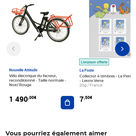
Livraison offerte
Nouvelle Attitude
La Poste
Vélo électrique du facteur,
Collector 4 timbres - Le Petit P
reconditionné - Taille normale -
- Lettre Verte
Noir/ Rouge
20g / France
1 490
7
,00€
,50€
Ajouter au panier
Vous pourriez également aimer