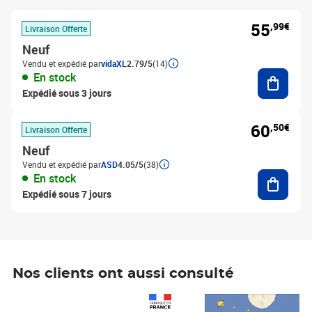
55
,99€
Livraison Offerte
Neuf
Vendu et expédié par
vidaXL
2.79/5
(14)
Ajouter
En stock
Expédié sous 3 jours
60
,50€
Livraison Offerte
Neuf
Vendu et expédié par
ASD
4.05/5
(38)
Ajouter
En stock
Expédié sous 7 jours
Nos clients ont aussi consulté
Prix 1 490,00€
Prix 7,50€