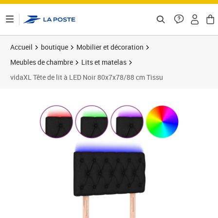
ontenu de la page
Accueil
boutique
Mobilier et décoration
Meubles de chambre
Lits et matelas
vidaXL Tête de lit à LED Noir 80x7x78/88 cm Tissu
Prix barré 73,99 €
Prix 55,89€
Prix 5
Prix 6