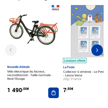
Prix 1 490,00€
Prix 7,50€
Livraison offerte
Nouvelle Attitude
La Poste
Vélo électrique du facteur,
Collector 4 timbres - Le Petit P
reconditionné - Taille normale -
- Lettre Verte
Noir/ Rouge
20g / France
1 490
7
,00€
,50€
Ajouter au panier