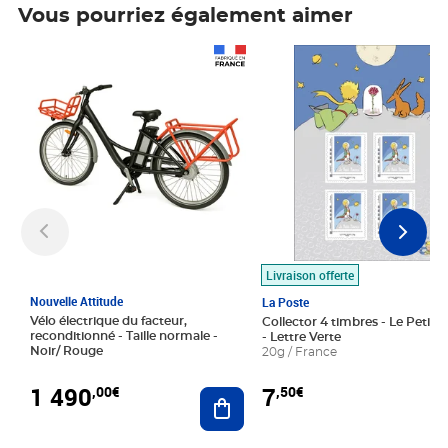
Vous pourriez également aimer
Prix 1 490,00€
Prix 7,50€
Livraison offerte
Nouvelle Attitude
La Poste
Vélo électrique du facteur,
Collector 4 timbres - Le Petit P
reconditionné - Taille normale -
- Lettre Verte
Noir/ Rouge
20g / France
1 490
7
,00€
,50€
Ajouter au panier