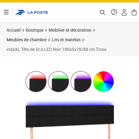
ontenu de la page
Accueil
boutique
Mobilier et décoration
Meubles de chambre
Lits et matelas
vidaXL Tête de lit à LED Noir 180x5x78/88 cm Tissu
Prix barré 102,99 €
Prix 83,91€
Prix 8
Prix 9