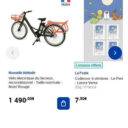
Prix 1 490,00€
Prix 7,50€
Livraison offerte
Nouvelle Attitude
La Poste
Vélo électrique du facteur,
Collector 4 timbres - Le Petit P
reconditionné - Taille normale -
- Lettre Verte
Noir/ Rouge
20g / France
1 490
7
,00€
,50€
Ajouter au panier