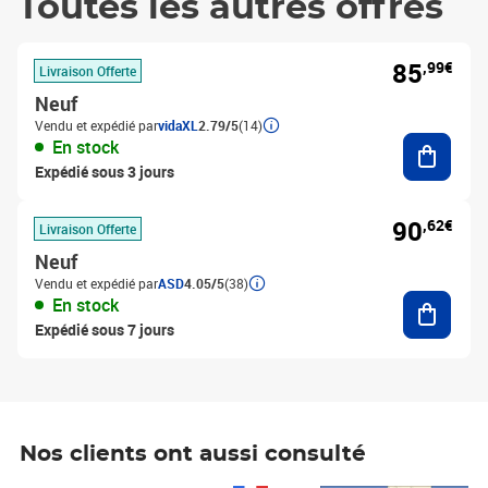
Toutes les autres offres
85
,99€
Livraison Offerte
Neuf
Vendu et expédié par
vidaXL
2.79/5
(14)
Ajouter
En stock
Expédié sous 3 jours
90
,62€
Livraison Offerte
Neuf
Vendu et expédié par
ASD
4.05/5
(38)
Ajouter
En stock
Expédié sous 7 jours
Nos clients ont aussi consulté