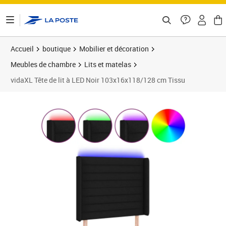
ontenu de la page
Accueil
boutique
Mobilier et décoration
Meubles de chambre
Lits et matelas
vidaXL Tête de lit à LED Noir 103x16x118/128 cm Tissu
Prix barré 123,99 €
Prix 121,99€
Prix 1
Prix 1