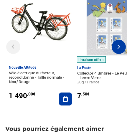
Livraison offerte
Nouvelle Attitude
La Poste
Vélo électrique du facteur,
Collector 4 timbres - Le Petit P
reconditionné - Taille normale -
- Lettre Verte
Noir/ Rouge
20g / France
1 490
7
,00€
,50€
Ajouter au panier
Vous pourriez également aimer