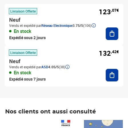
123
,07€
Livraison Offerte
Neuf
Vendu et expédié par
Réseau Electronique
3.75/5
(106)
Ajouter
En stock
Expédié sous 2 jours
132
,42€
Livraison Offerte
Neuf
Vendu et expédié par
ASD
4.05/5
(38)
Ajouter
En stock
Expédié sous 7 jours
Nos clients ont aussi consulté
Prix 1 490,00€
Prix 7,50€