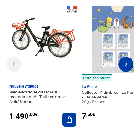
Prix 1 490,00€
Prix 7,50€
Livraison offerte
Nouvelle Attitude
La Poste
Vélo électrique du facteur,
Collector 4 timbres - Le Petit P
reconditionné - Taille normale -
- Lettre Verte
Noir/ Rouge
20g / France
1 490
7
,00€
,50€
Ajouter au panier