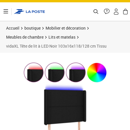
ontenu de la page
Accueil
boutique
Mobilier et décoration
Meubles de chambre
Lits et matelas
vidaXL Tête de lit à LED Noir 103x16x118/128 cm Tissu
Prix barré 114,99 €
Prix 88,89€
Prix 8
Prix 9