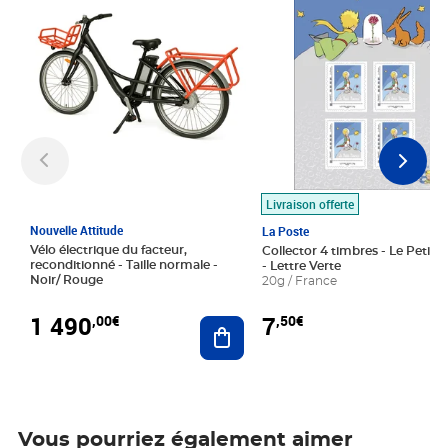
Livraison offerte
Nouvelle Attitude
La Poste
Vélo électrique du facteur,
Collector 4 timbres - Le Petit P
reconditionné - Taille normale -
- Lettre Verte
Noir/ Rouge
20g / France
1 490
7
,00€
,50€
Ajouter au panier
Vous pourriez également aimer