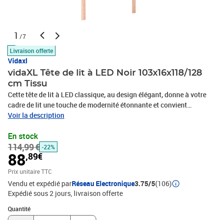
1
/7
Livraison offerte
Vidaxl
vidaXL Tête de lit à LED Noir 103x16x118/128
cm Tissu
Cette tête de lit à LED classique, au design élégant, donne à votre
cadre de lit une touche de modernité étonnante et convient
parfaitement à toute chambre à coucher. Tissu durable : le tissu
Voir la description
présente un aspect simple et épuré, et il est respirant et
En stock
durable.LED colorée : apportez de l'éclairage dans l'obscurité avec
114,99 €
des lumières LED colorées !Hauteur réglable : la tête de lit est
-22%
88
,89€
réglable en hauteur selon vos préférences.Excellent soutien : la
tête de lit vous offre un excellent soutien du dos lorsque vous êtes
Prix unitaire TTC
assis dans votre lit pour lire ou regarder la télévision.Bande à LED
Vendu et expédié par
Réseau Electronique
3.75/5
(106)
découpable : cette bande à LED flexible peut être ajustée en
Expédié sous 2 jours
livraison offerte
longueur. Le symbole des ciseaux indique où la bande peut être
Quantité : 1
coupée en toute sécurité sans l'endommager. Remarque :Seule la
Quantité
partie avec un symbole de ciseaux peut être coupée et seule la