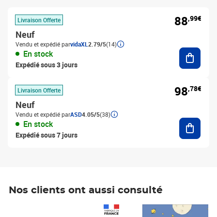
88
,99€
Livraison Offerte
Neuf
Vendu et expédié par
vidaXL
2.79/5
(14)
Ajouter
En stock
Expédié sous 3 jours
98
,78€
Livraison Offerte
Neuf
Vendu et expédié par
ASD
4.05/5
(38)
Ajouter
En stock
Expédié sous 7 jours
Nos clients ont aussi consulté
Prix 1 490,00€
Prix 7,50€