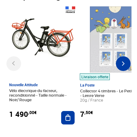
Prix 1 490,00€
Prix 7,50€
Livraison offerte
Nouvelle Attitude
La Poste
Vélo électrique du facteur,
Collector 4 timbres - Le Petit P
reconditionné - Taille normale -
- Lettre Verte
Noir/ Rouge
20g / France
1 490
7
,00€
,50€
Ajouter au panier