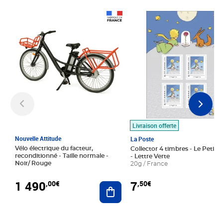
Prix 1 490,00€
Prix 7,50€
Livraison offerte
Nouvelle Attitude
La Poste
Vélo électrique du facteur,
Collector 4 timbres - Le Petit P
reconditionné - Taille normale -
- Lettre Verte
Noir/ Rouge
20g / France
1 490
7
,00€
,50€
Ajouter au panier