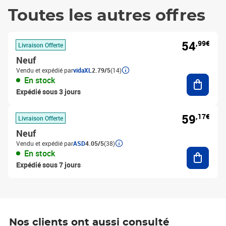
Toutes les autres offres
54
,99€
Livraison Offerte
Neuf
Vendu et expédié par
vidaXL
2.79/5
(14)
Ajouter
En stock
Expédié sous 3 jours
59
,17€
Livraison Offerte
Neuf
Vendu et expédié par
ASD
4.05/5
(38)
Ajouter
En stock
Expédié sous 7 jours
Nos clients ont aussi consulté