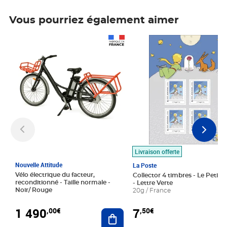
Vous pourriez également aimer
Prix 1 490,00€
Prix 7,50€
Livraison offerte
Nouvelle Attitude
La Poste
Vélo électrique du facteur,
Collector 4 timbres - Le Petit P
reconditionné - Taille normale -
- Lettre Verte
Noir/ Rouge
20g / France
1 490
7
,00€
,50€
Ajouter au panier