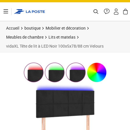
ontenu de la page
Accueil
boutique
Mobilier et décoration
Meubles de chambre
Lits et matelas
vidaXL Tête de lit à LED Noir 100x5x78/88 cm Velours
Prix barré 89,99 €
Prix 54,89€
Prix 5
Prix 5