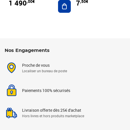
1 490
7
,00€
,50€
Ajouter au panier
Nos Engagements
Proche de vous
Localiser un bureau de poste
Paiements 100% sécurisés
Livraison offerte dès 25€ d'achat
Hors livres et hors produits marketplace