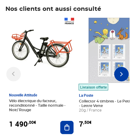
Nos clients ont aussi consulté
Prix 1 490,00€
Prix 7,50€
Livraison offerte
Nouvelle Attitude
La Poste
Vélo électrique du facteur,
Collector 4 timbres - Le Petit P
reconditionné - Taille normale -
- Lettre Verte
Noir/ Rouge
20g / France
1 490
7
,00€
,50€
Ajouter au panier