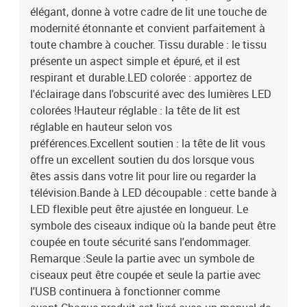
élégant, donne à votre cadre de lit une touche de
produit est livré avec un manuel de montage dans la boîte pour un
montage facile.Ce produit est doté d'un connecteur USB, mais la
modernité étonnante et convient parfaitement à
source d'alimentation certifiée de USB 5V n'est pas incluse.Tête de
toute chambre à coucher. Tissu durable : le tissu
lit :Couleur : marron foncéMatériau : tissu (100 % polyester), bois
présente un aspect simple et épuré, et il est
d'ingénierie, bois de mélèze massifMatériau de remplissage :
respirant et durable.LED colorée : apportez de
mousseDimensions : 160 x 5 x 118/128 cm (l x P x H)Bande LED
l'éclairage dans l'obscurité avec des lumières LED
:Longueur (chacune) : 55 cmTension : c.c. 5 VLongueur du câble
colorées !Hauteur réglable : la tête de lit est
USB : 150 cmLongueur du câble d'alimentation : 30 cmIndice IP :
réglable en hauteur selon vos
IP65Avec symbole de coupe à ciseauxLa livraison contient :1 x
tête de lit2 x bande à LED
préférences.Excellent soutien : la tête de lit vous
offre un excellent soutien du dos lorsque vous
êtes assis dans votre lit pour lire ou regarder la
télévision.Bande à LED découpable : cette bande à
LED flexible peut être ajustée en longueur. Le
symbole des ciseaux indique où la bande peut être
coupée en toute sécurité sans l'endommager.
Remarque :Seule la partie avec un symbole de
ciseaux peut être coupée et seule la partie avec
l'USB continuera à fonctionner comme