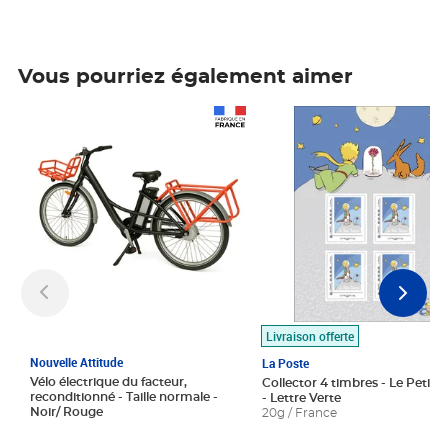
Vous pourriez également aimer
Prix 1 490,00€
Prix 7,50€
Livraison offerte
Nouvelle Attitude
La Poste
Vélo électrique du facteur,
Collector 4 timbres - Le Petit P
reconditionné - Taille normale -
- Lettre Verte
Noir/ Rouge
20g / France