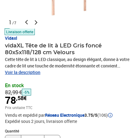
1
/7
Livraison offerte
Vidaxl
vidaXL Tête de lit à LED Gris foncé
80x5x118/128 cm Velours
Cette tête de lit à LED classique, au design élégant, donne à votre
cadre de lit une touche de modernité étonnante et convient
parfaitement à toute chambre à coucher. Velours doux : le velours
Voir la description
est un tissu doux et luxueux qui se reconnaît à son tas dense de
En stock
fibres uniformément coupées qui ont une touche lisse. Le tissu en
82,99 €
velours présente un toucher doux distinctif, ce qui le rend
-5%
78
,58€
confortable au toucher.LED colorée : apportez de l'éclairage dans
l'obscurité avec des lumières LED colorées !Hauteur réglable : la
Prix unitaire TTC
tête de lit est réglable en hauteur selon vos préférences.Excellent
Vendu et expédié par
Réseau Electronique
3.75/5
(106)
soutien : la tête de lit vous offre un excellent soutien du dos
Expédié sous 2 jours
livraison offerte
lorsque vous êtes assis dans votre lit pour lire ou regarder la
Quantité : 1
télévision.Bande à LED découpable : cette bande à LED flexible
Quantité
peut être ajustée en longueur. Le symbole des ciseaux indique où