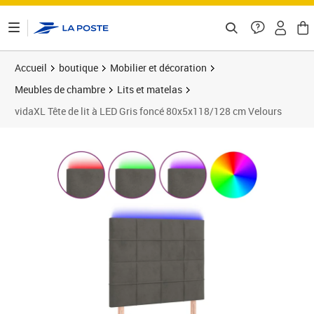
ontenu de la page
Accueil
boutique
Mobilier et décoration
Meubles de chambre
Lits et matelas
vidaXL Tête de lit à LED Gris foncé 80x5x118/128 cm Velours
Prix barré 82,99 €
Prix 78,58€
Prix 7
Prix 8