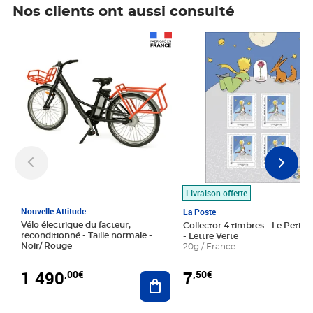
Nos clients ont aussi consulté
Prix 1 490,00€
Prix 7,50€
Livraison offerte
Nouvelle Attitude
La Poste
Vélo électrique du facteur,
Collector 4 timbres - Le Petit P
reconditionné - Taille normale -
- Lettre Verte
Noir/ Rouge
20g / France
1 490
7
,00€
,50€
Ajouter au panier