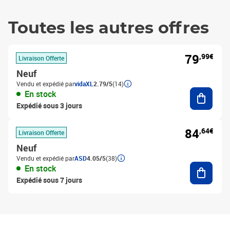
Toutes les autres offres
79
,99€
Livraison Offerte
Neuf
Vendu et expédié par
vidaXL
2.79/5
(14)
Ajouter
En stock
Expédié sous 3 jours
84
,64€
Livraison Offerte
Neuf
Vendu et expédié par
ASD
4.05/5
(38)
Ajouter
En stock
Expédié sous 7 jours