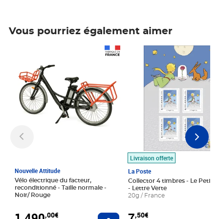
Vous pourriez également aimer
Prix 1 490,00€
Prix 7,50€
Livraison offerte
Nouvelle Attitude
La Poste
Vélo électrique du facteur,
Collector 4 timbres - Le Petit P
reconditionné - Taille normale -
- Lettre Verte
Noir/ Rouge
20g / France
1 490
7
,00€
,50€
Ajouter au panier