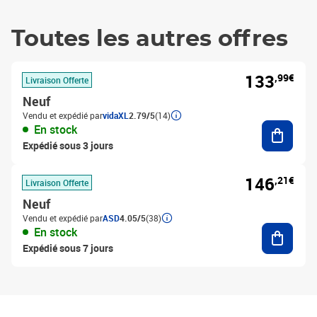
Toutes les autres offres
133
,99€
Livraison Offerte
Neuf
Vendu et expédié par
vidaXL
2.79/5
(14)
Ajouter
En stock
Expédié sous 3 jours
146
,21€
Livraison Offerte
Neuf
Vendu et expédié par
ASD
4.05/5
(38)
Ajouter
En stock
Expédié sous 7 jours