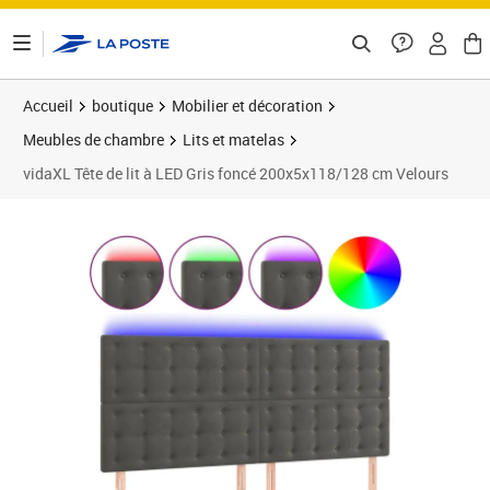
ontenu de la page
Accueil
boutique
Mobilier et décoration
Meubles de chambre
Lits et matelas
vidaXL Tête de lit à LED Gris foncé 200x5x118/128 cm Velours
Prix barré 184,99 €
Prix 133,89€
Prix 1
Prix 1