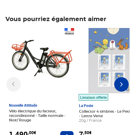
Vous pourriez également aimer
Prix 1 490,00€
Prix 7,50€
Livraison offerte
Nouvelle Attitude
La Poste
Vélo électrique du facteur,
Collector 4 timbres - Le Petit P
reconditionné - Taille normale -
- Lettre Verte
Noir/ Rouge
20g / France
1 490
7
,00€
,50€
Ajouter au panier