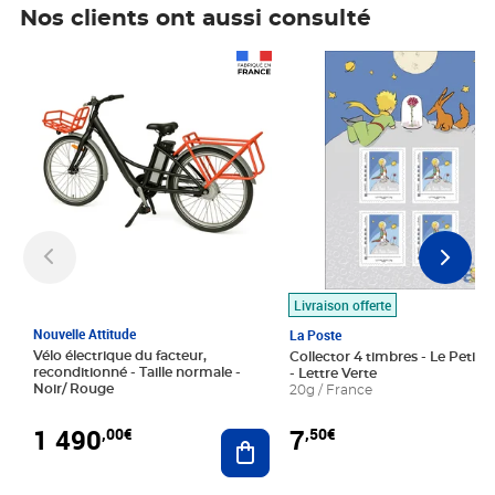
Nos clients ont aussi consulté
Prix 1 490,00€
Prix 7,50€
Livraison offerte
Nouvelle Attitude
La Poste
Vélo électrique du facteur,
Collector 4 timbres - Le Petit P
reconditionné - Taille normale -
- Lettre Verte
Noir/ Rouge
20g / France
1 490
7
,00€
,50€
Ajouter au panier