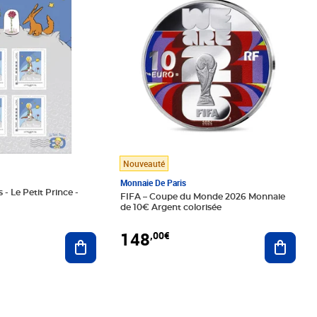
Nouveauté
Monnaie De Paris
 - Le Petit Prince -
FIFA – Coupe du Monde 2026 Monnaie
de 10€ Argent colorisée
148
,00€
Ajouter au panier
Ajoute