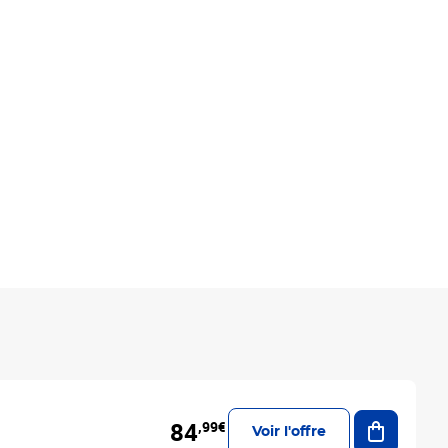
Ajouter a
84
,99€
Voir l'offre