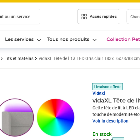
t ou un service ....
Chang
Accès rapides
Les services
Tous nos produits
Collection Pet
Lits et matelas
vidaXL Tête de lit à LED Gris clair 183x16x78/88 cm
Prix barré 115,99 €
Prix 83,46€
Livraison offerte
Vidaxl
vidaXL Tête de l
Cette tête de lit à LED c
touche de modernité éto
Tissu durable : le tissu 
Voir la description
durable.LED colorée : ap
En stock
colorées !Hauteur réglabl