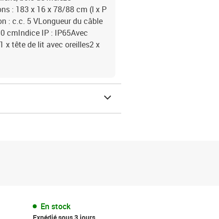
s : 183 x 16 x 78/88 cm (l x P
n : c.c. 5 VLongueur du câble
30 cmIndice IP : IP65Avec
x tête de lit avec oreilles2 x
En stock
Expédié sous 3 jours