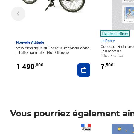
Livraison offerte
La Poste
Nouvelle Attitude
Collector 4 timbres
Vélo électrique du facteur, reconditionné
Lettre Verte
- Taille normale - Noir/ Rouge
20g / France
1 490
7
,00€
,50€
Ajouter au panier
Vous pourriez également ai
Prix 1 490,00€
Prix 7,50€