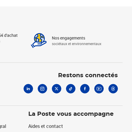
5€ d'achat
Nos engagements
s
sociétaux et environnementaux
Linkedin
Instagram
X
Tiktok
Facebook
Youtube
Threads
Restons connectés
La Poste vous accompagne
ral
Aides et contact