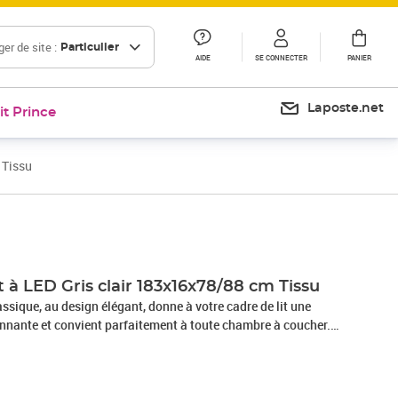
er de site :
Particulier
AIDE
SE CONNECTER
PANIER
Laposte.net
it Prince
 Tissu
Prix 84,99€
Prix 89,94€
it à LED Gris clair 183x16x78/88 cm Tissu
lassique, au design élégant, donne à votre cadre de lit une
nnante et convient parfaitement à toute chambre à coucher.
présente un aspect simple et épuré, et il est respirant et
portez de l'éclairage dans l'obscurité avec des lumières LED
e : la tête de lit est réglable en hauteur selon vos