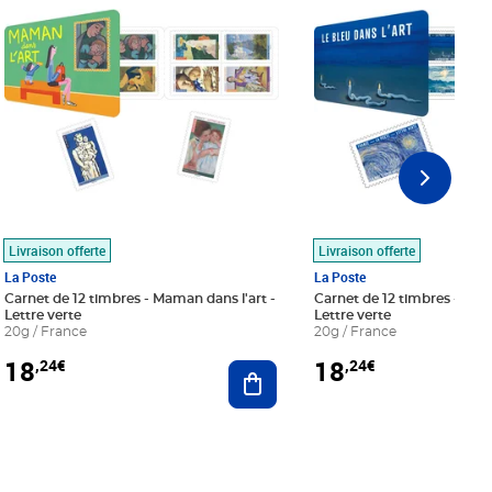
Livraison offerte
Livraison offerte
La Poste
La Poste
Carnet de 12 timbres - Maman dans l'art -
Carnet de 12 timbres - Le bl
Lettre verte
Lettre verte
20g / France
20g / France
18
18
,24€
,24€
r au panier
Ajouter au panier