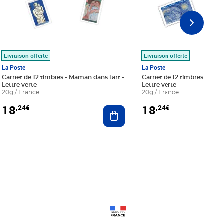
Livraison offerte
Livraison offerte
La Poste
La Poste
Carnet de 12 timbres - Maman dans l'art -
Carnet de 12 timbres - Le bl
Lettre verte
Lettre verte
20g / France
20g / France
18
18
,24€
,24€
r au panier
Ajouter au panier
Prix 18,24€
Prix 18,24€