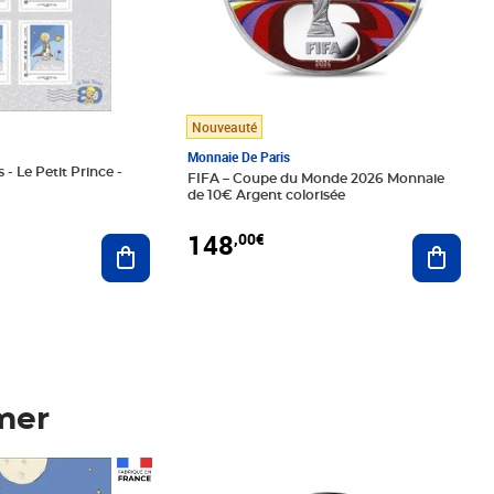
Nouveauté
Monnaie De Paris
 - Le Petit Prince -
FIFA – Coupe du Monde 2026 Monnaie
de 10€ Argent colorisée
148
,00€
Ajouter au panier
Ajoute
mer
Prix 148,00€