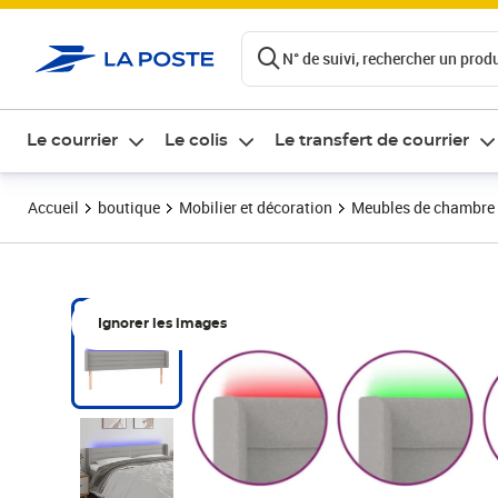
ontenu de la page
N° de suivi, rechercher un produi
Le courrier
Le colis
Le transfert de courrier
Accueil
boutique
Mobilier et décoration
Meubles de chambre
Ignorer les images