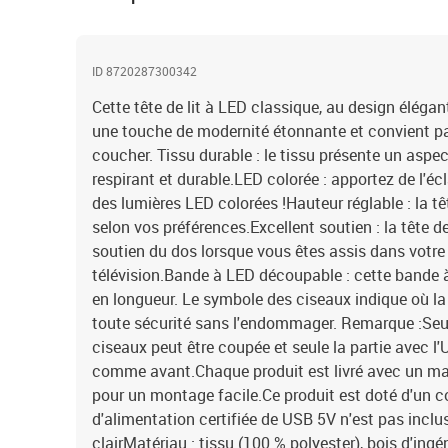
ID 8720287300342
Cette tête de lit à LED classique, au design élégant
une touche de modernité étonnante et convient p
coucher. Tissu durable : le tissu présente un aspect
respirant et durable.LED colorée : apportez de l'éc
des lumières LED colorées !Hauteur réglable : la têt
selon vos préférences.Excellent soutien : la tête de
soutien du dos lorsque vous êtes assis dans votre li
télévision.Bande à LED découpable : cette bande à
en longueur. Le symbole des ciseaux indique où l
toute sécurité sans l'endommager. Remarque :Seul
ciseaux peut être coupée et seule la partie avec l
comme avant.Chaque produit est livré avec un ma
pour un montage facile.Ce produit est doté d'un 
d'alimentation certifiée de USB 5V n'est pas incluse
clairMatériau : tissu (100 % polyester), bois d'ingé