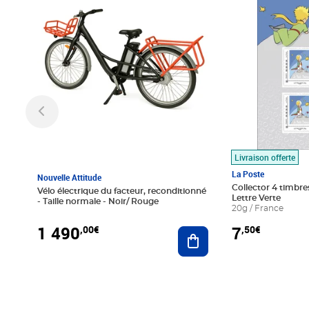
Livraison offerte
La Poste
Nouvelle Attitude
Collector 4 timbres
Vélo électrique du facteur, reconditionné
Lettre Verte
- Taille normale - Noir/ Rouge
20g / France
1 490
7
,00€
,50€
Ajouter au panier