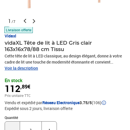
1
/7
Livraison offerte
Vidaxl
vidaXL Tête de lit à LED Gris clair
163x16x78/88 cm Tissu
Cette tête de lit à LED classique, au design élégant, donne à votre
cadre de lit une touche de modernité étonnante et convient
parfaitement à toute chambre à coucher. Tissu durable : le tissu
Voir la description
présente un aspect simple et épuré, et il est respirant et
En stock
durable.LED colorée : apportez de l'éclairage dans l'obscurité avec
112
,89€
des lumières LED colorées !Hauteur réglable : la tête de lit est
réglable en hauteur selon vos préférences.Excellent soutien : la
Prix unitaire TTC
tête de lit vous offre un excellent soutien du dos lorsque vous êtes
Vendu et expédié par
Réseau Electronique
3.75/5
(106)
assis dans votre lit pour lire ou regarder la télévision.Bande à LED
Expédié sous 2 jours
livraison offerte
découpable : cette bande à LED flexible peut être ajustée en
longueur. Le symbole des ciseaux indique où la bande peut être
Quantité : 1
Quantité
coupée en toute sécurité sans l'endommager. Remarque :Seule la
partie avec un symbole de ciseaux peut être coupée et seule la