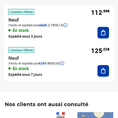
112
,99€
Livraison Offerte
Neuf
Vendu et expédié par
vidaXL
2.79/5
(14)
Ajouter
En stock
Expédié sous 3 jours
125
,02€
Livraison Offerte
Neuf
Vendu et expédié par
ASD
4.05/5
(38)
Ajouter
En stock
Expédié sous 7 jours
Nos clients ont aussi consulté
Prix 1 490,00€
Prix 7,50€