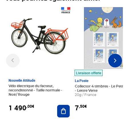
Prix 1 490,00€
Prix 7,50€
Livraison offerte
Nouvelle Attitude
La Poste
Vélo électrique du facteur,
Collector 4 timbres - Le Petit P
reconditionné - Taille normale -
- Lettre Verte
Noir/ Rouge
20g / France
1 490
7
,00€
,50€
Ajouter au panier