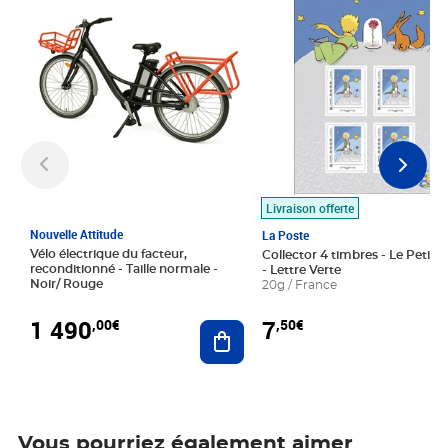
Livraison offerte
Nouvelle Attitude
La Poste
Vélo électrique du facteur,
Collector 4 timbres - Le Petit P
reconditionné - Taille normale -
- Lettre Verte
Noir/ Rouge
20g / France
1 490
7
,00€
,50€
Ajouter au panier
Vous pourriez également aimer