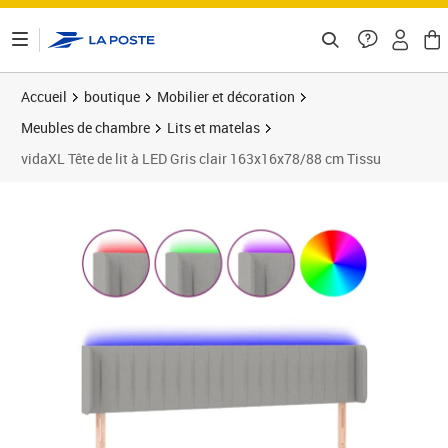
ontenu de la page
Accueil
boutique
Mobilier et décoration
Meubles de chambre
Lits et matelas
vidaXL Tête de lit à LED Gris clair 163x16x78/88 cm Tissu
Prix 112,89€
Prix 1
Prix 1