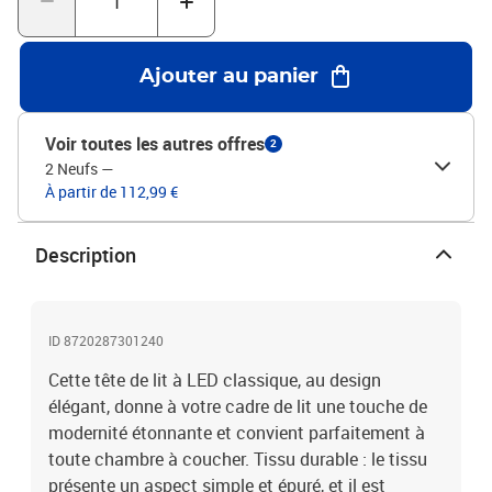
partie avec l'USB continuera à fonctionner comme avant.Chaque
produit est livré avec un manuel de montage dans la boîte pour un
montage facile.Ce produit est doté d'un connecteur USB, mais la
Ajouter au panier
source d'alimentation certifiée de USB 5V n'est pas incluse.Tête de
lit :Couleur : gris clairMatériau : tissu (100 % polyester), bois
d'ingénierie, bois de mélèze massifMatériau de remplissage :
Voir toutes les autres offres
2
mousseDimensions : 163 x 16 x 78/88 cm (l x P x H)Bande LED
2 Neufs
—
:Longueur (chacune) : 55 cmTension : c.c. 5 VLongueur du câble
À partir de 112,99 €
USB : 150 cmLongueur du câble d'alimentation : 30 cmIndice IP :
IP65Avec symbole de coupe à ciseauxLa livraison contient :1 x
tête de lit avec oreilles2 x bande à LED
Description
ID 8720287301240
Cette tête de lit à LED classique, au design
élégant, donne à votre cadre de lit une touche de
modernité étonnante et convient parfaitement à
toute chambre à coucher. Tissu durable : le tissu
présente un aspect simple et épuré, et il est