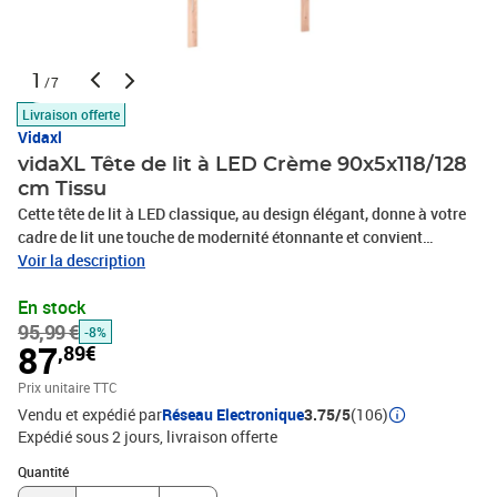
1
/7
Livraison offerte
Vidaxl
vidaXL Tête de lit à LED Crème 90x5x118/128
cm Tissu
Cette tête de lit à LED classique, au design élégant, donne à votre
cadre de lit une touche de modernité étonnante et convient
parfaitement à toute chambre à coucher. Tissu durable : le tissu
Voir la description
présente un aspect simple et épuré, et il est respirant et
En stock
durable.LED colorée : apportez de l'éclairage dans l'obscurité avec
95,99 €
des lumières LED colorées !Hauteur réglable : la tête de lit est
-8%
87
,89€
réglable en hauteur selon vos préférences.Excellent soutien : la
tête de lit vous offre un excellent soutien du dos lorsque vous êtes
Prix unitaire TTC
assis dans votre lit pour lire ou regarder la télévision.Bande à LED
Vendu et expédié par
Réseau Electronique
3.75/5
(106)
découpable : cette bande à LED flexible peut être ajustée en
Expédié sous 2 jours
livraison offerte
longueur. Le symbole des ciseaux indique où la bande peut être
Quantité : 1
coupée en toute sécurité sans l'endommager. Remarque :Seule la
Quantité
partie avec un symbole de ciseaux peut être coupée et seule la