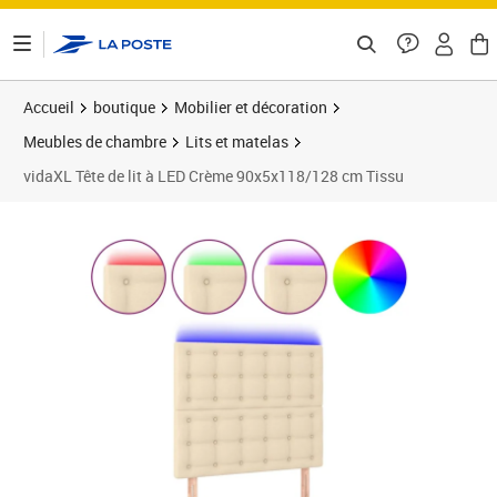
ontenu de la page
Accueil
boutique
Mobilier et décoration
Meubles de chambre
Lits et matelas
vidaXL Tête de lit à LED Crème 90x5x118/128 cm Tissu
Prix barré 95,99 €
Prix 87,89€
Prix 8
Prix 9