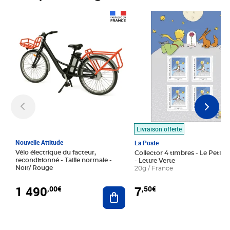
Prix 1 490,00€
Prix 7,50€
Livraison offerte
Nouvelle Attitude
La Poste
Vélo électrique du facteur,
Collector 4 timbres - Le Petit P
reconditionné - Taille normale -
- Lettre Verte
Noir/ Rouge
20g / France
1 490
7
,00€
,50€
Ajouter au panier