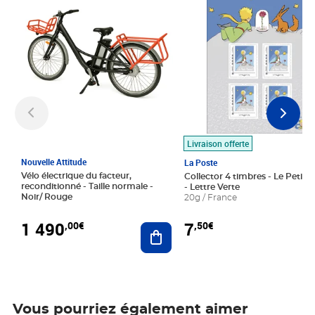
Livraison offerte
Nouvelle Attitude
La Poste
Vélo électrique du facteur,
Collector 4 timbres - Le Petit P
reconditionné - Taille normale -
- Lettre Verte
Noir/ Rouge
20g / France
1 490
7
,00€
,50€
Ajouter au panier
Vous pourriez également aimer