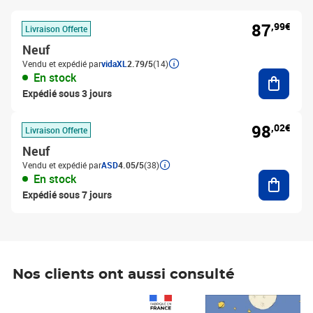
87
,99€
Livraison Offerte
Neuf
Vendu et expédié par
vidaXL
2.79/5
(14)
Ajouter
En stock
Expédié sous 3 jours
98
,02€
Livraison Offerte
Neuf
Vendu et expédié par
ASD
4.05/5
(38)
Ajouter
En stock
Expédié sous 7 jours
Nos clients ont aussi consulté
Prix 1 490,00€
Prix 7,50€