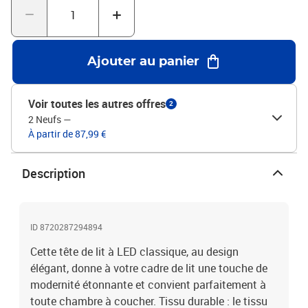
partie avec l'USB continuera à fonctionner comme avant.Chaque
produit est livré avec un manuel de montage dans la boîte pour un
montage facile.Ce produit est doté d'un connecteur USB, mais la
source d'alimentation certifiée de USB 5V n'est pas incluse.Tête de
Ajouter au panier
lit :Couleur : CrèmeMatériau : tissu (100 % polyester), bois
d'ingénierie, bois de mélèze massifMatériau de remplissage :
mousseDimensions : 90 x 5 x 118/128 cm (l x P x H)Bande LED
Voir toutes les autres offres
2
:Longueur : 55 cmTension : c.c. 5 VLongueur du câble USB : 150
2 Neufs
—
cmLongueur du câble d'alimentation : 30 cmIndice IP : IP65Avec
À partir de 87,99 €
symbole de coupe à ciseauxLa livraison contient :1 x tête de lit1 x
Bande LED
Description
ID 8720287294894
Cette tête de lit à LED classique, au design
élégant, donne à votre cadre de lit une touche de
modernité étonnante et convient parfaitement à
toute chambre à coucher. Tissu durable : le tissu