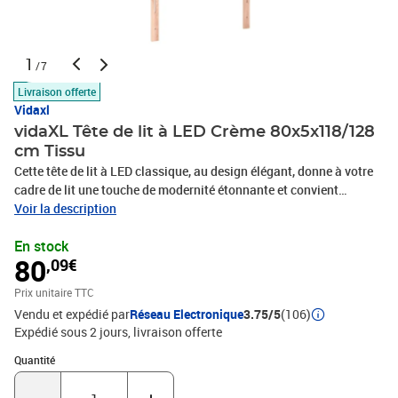
1
/7
Livraison offerte
Vidaxl
vidaXL Tête de lit à LED Crème 80x5x118/128
cm Tissu
Cette tête de lit à LED classique, au design élégant, donne à votre
cadre de lit une touche de modernité étonnante et convient
parfaitement à toute chambre à coucher. Tissu durable : le tissu
Voir la description
présente un aspect simple et épuré, et il est respirant et
En stock
durable.LED colorée : apportez de l'éclairage dans l'obscurité avec
80
,09€
des lumières LED colorées !Hauteur réglable : la tête de lit est
réglable en hauteur selon vos préférences.Excellent soutien : la
Prix unitaire TTC
tête de lit vous offre un excellent soutien du dos lorsque vous êtes
Vendu et expédié par
Réseau Electronique
3.75/5
(106)
assis dans votre lit pour lire ou regarder la télévision.Bande à LED
Expédié sous 2 jours
livraison offerte
découpable : cette bande à LED flexible peut être ajustée en
longueur. Le symbole des ciseaux indique où la bande peut être
Quantité : 1
Quantité
coupée en toute sécurité sans l'endommager. Remarque :Seule la
partie avec un symbole de ciseaux peut être coupée et seule la