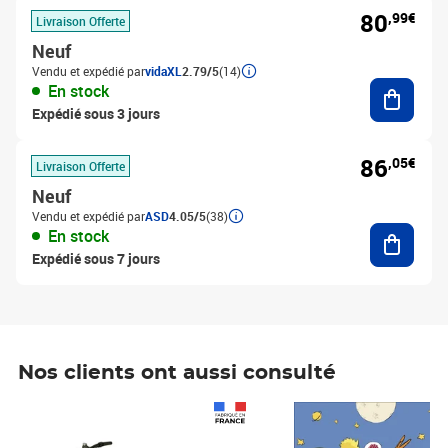
80
,99€
Livraison Offerte
Neuf
Vendu et expédié par
vidaXL
2.79/5
(14)
Ajouter
En stock
Expédié sous 3 jours
86
,05€
Livraison Offerte
Neuf
Vendu et expédié par
ASD
4.05/5
(38)
Ajouter
En stock
Expédié sous 7 jours
Nos clients ont aussi consulté
Prix 1 490,00€
Prix 7,50€