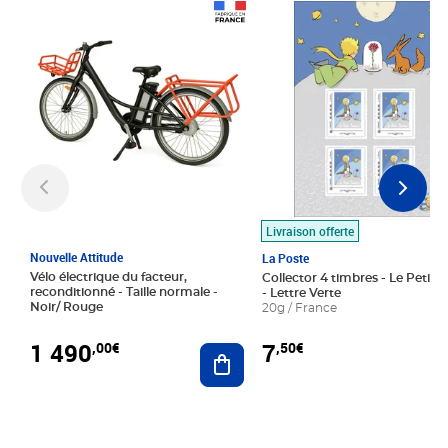
Prix 1 490,00€
Prix 7,50€
Livraison offerte
Nouvelle Attitude
La Poste
Vélo électrique du facteur,
Collector 4 timbres - Le Petit P
reconditionné - Taille normale -
- Lettre Verte
Noir/ Rouge
20g / France
1 490
7
,00€
,50€
Ajouter au panier