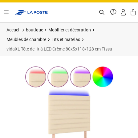
ontenu de la page
Accueil
boutique
Mobilier et décoration
Meubles de chambre
Lits et matelas
vidaXL Tête de lit à LED Crème 80x5x118/128 cm Tissu
Prix 80,09€
Prix 8
Prix 8