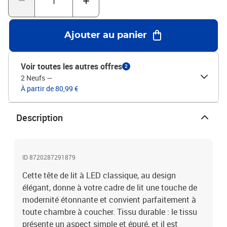
partie avec l'USB continuera à fonctionner comme avant.Chaque
produit est livré avec un manuel de montage dans la boîte pour un
montage facile.Ce produit est doté d'un connecteur USB, mais la
Ajouter au panier
source d'alimentation certifiée de USB 5V n'est pas incluse.Tête de
lit :Couleur : CrèmeMatériau : tissu (100 % polyester), bois
d'ingénierie, bois de mélèze massifMatériau de remplissage :
Voir toutes les autres offres
2
mousseDimensions : 80 x 5 x 118/128 cm (l x P x H)Bande LED
2 Neufs
—
:Longueur : 55 cmTension : c.c. 5 VLongueur du câble USB : 150
À partir de 80,99 €
cmLongueur du câble d'alimentation : 30 cmIndice IP : IP65Avec
symbole de coupe à ciseauxLa livraison contient :1 x tête de lit1 x
Bande LED
Description
ID 8720287291879
Cette tête de lit à LED classique, au design
élégant, donne à votre cadre de lit une touche de
modernité étonnante et convient parfaitement à
toute chambre à coucher. Tissu durable : le tissu
présente un aspect simple et épuré, et il est