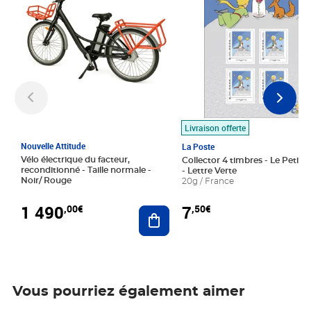
Livraison offerte
Nouvelle Attitude
La Poste
Vélo électrique du facteur,
Collector 4 timbres - Le Petit P
reconditionné - Taille normale -
- Lettre Verte
Noir/ Rouge
20g / France
1 490
7
,00€
,50€
Ajouter au panier
Vous pourriez également aimer