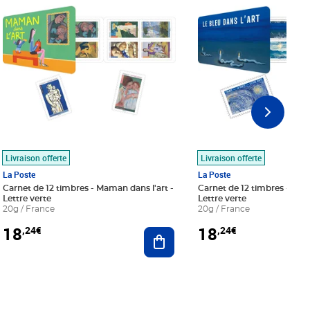
Livraison offerte
Livraison offerte
La Poste
La Poste
Carnet de 12 timbres - Maman dans l'art -
Carnet de 12 timbres - Le bl
Lettre verte
Lettre verte
20g / France
20g / France
18
18
,24€
,24€
r au panier
Ajouter au panier