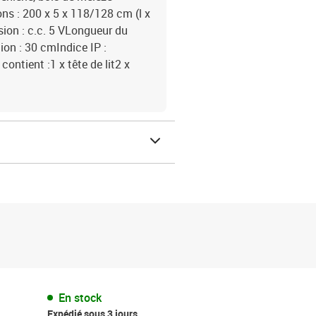
s : 200 x 5 x 118/128 cm (l x
ion : c.c. 5 VLongueur du
on : 30 cmIndice IP :
ntient :1 x tête de lit2 x
En stock
Expédié sous 3 jours