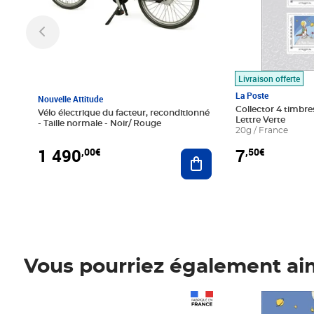
Livraison offerte
La Poste
Nouvelle Attitude
Collector 4 timbres
Vélo électrique du facteur, reconditionné
Lettre Verte
- Taille normale - Noir/ Rouge
20g / France
1 490
7
,00€
,50€
Ajouter au panier
Vous pourriez également ai
Prix 1 490,00€
Prix 7,50€