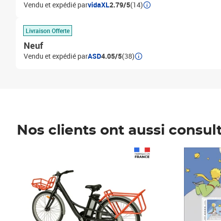
Vendu et expédié par
vidaXL
2.79/5
(14)
Livraison Offerte
Neuf
Vendu et expédié par
ASD
4.05/5
(38)
Nos clients ont aussi consul
Prix 1 490,00€
Prix 7,50€