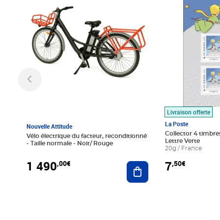
Livraison offerte
La Poste
Nouvelle Attitude
Collector 4 timbres
Vélo électrique du facteur, reconditionné
Lettre Verte
- Taille normale - Noir/ Rouge
20g / France
1 490
7
,00€
,50€
Ajouter au panier