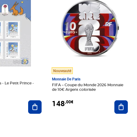
Nouveauté
Monnaie De Paris
 - Le Petit Prince -
FIFA – Coupe du Monde 2026 Monnaie
de 10€ Argent colorisée
148
,00€
Ajouter au panier
Ajoute