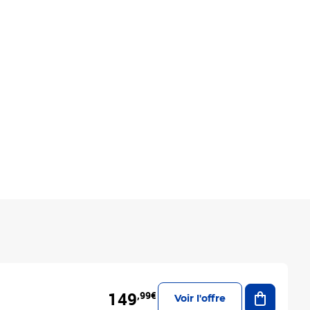
Ajouter a
149
,99€
Voir l'offre