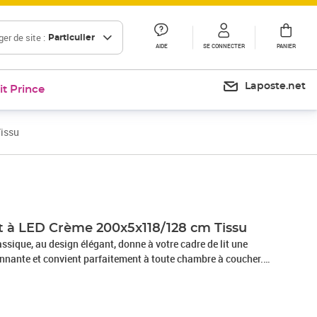
er de site :
Particulier
AIDE
SE CONNECTER
PANIER
Laposte.net
it Prince
Tissu
Prix 149,99€
Prix 159,50€
it à LED Crème 200x5x118/128 cm Tissu
lassique, au design élégant, donne à votre cadre de lit une
nnante et convient parfaitement à toute chambre à coucher.
présente un aspect simple et épuré, et il est respirant et
portez de l'éclairage dans l'obscurité avec des lumières LED
e : la tête de lit est réglable en hauteur selon vos