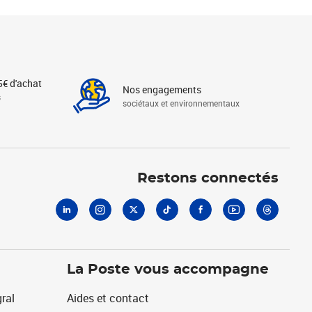
5€ d'achat
Nos engagements
s
sociétaux et environnementaux
Linkedin
Instagram
X
Tiktok
Facebook
Youtube
Threads
Restons connectés
La Poste vous accompagne
ral
Aides et contact