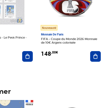
Nouveauté
Monnaie De Paris
 - Le Petit Prince -
FIFA – Coupe du Monde 2026 Monnaie
de 10€ Argent colorisée
148
,00€
Ajouter au panier
Ajoute
mer
Prix 148,00€