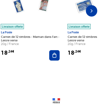
Livraison offerte
Livraison offerte
La Poste
La Poste
Carnet de 12 timbres - Maman dans l'art -
Carnet de 12 timbres - Le bl
Lettre verte
Lettre verte
20g / France
20g / France
18
18
,24€
,24€
r au panier
Ajouter au panier
Prix 18,24€
Prix 18,24€