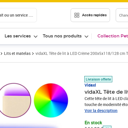
t ou un service ....
Chang
Accès rapides
Les services
Tous nos produits
Collection Pet
Lits et matelas
vidaXL Tête de lit à LED Crème 200x5x118/128 cm 
Prix barré 164,99 €
Prix 149,35€
Livraison offerte
Vidaxl
vidaXL Tête de l
Cette tête de lit à LED c
touche de modernité éto
Tissu durable : le tissu 
Voir la description
durable.LED colorée : ap
En stock
colorées !Hauteur réglabl