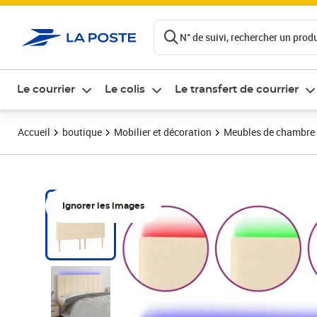
ontenu de la page
N° de suivi, rechercher un produi
Le courrier
Le colis
Le transfert de courrier
Accueil
boutique
Mobilier et décoration
Meubles de chambre
Ignorer les images