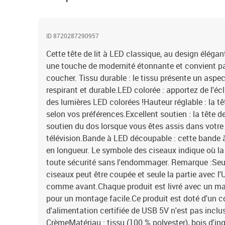
ID 8720287290957
Cette tête de lit à LED classique, au design élégant
une touche de modernité étonnante et convient p
coucher. Tissu durable : le tissu présente un aspect
respirant et durable.LED colorée : apportez de l'éc
des lumières LED colorées !Hauteur réglable : la têt
selon vos préférences.Excellent soutien : la tête de
soutien du dos lorsque vous êtes assis dans votre li
télévision.Bande à LED découpable : cette bande à
en longueur. Le symbole des ciseaux indique où l
toute sécurité sans l'endommager. Remarque :Seul
ciseaux peut être coupée et seule la partie avec l
comme avant.Chaque produit est livré avec un ma
pour un montage facile.Ce produit est doté d'un 
d'alimentation certifiée de USB 5V n'est pas incluse
CrèmeMatériau : tissu (100 % polyester), bois d'ing