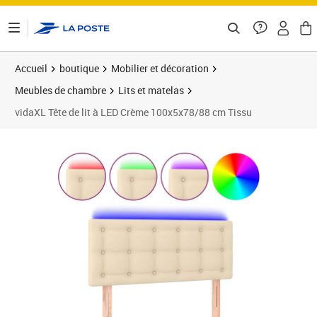
ontenu de la page
Accueil
boutique
Mobilier et décoration
Meubles de chambre
Lits et matelas
vidaXL Tête de lit à LED Crème 100x5x78/88 cm Tissu
Prix barré 74,99 €
Prix 70,89€
Prix 7
Prix 7