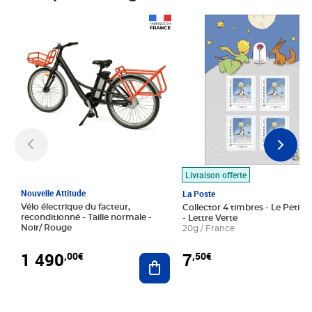
Prix 1 490,00€
Prix 7,50€
Livraison offerte
Nouvelle Attitude
La Poste
Vélo électrique du facteur,
Collector 4 timbres - Le Petit P
reconditionné - Taille normale -
- Lettre Verte
Noir/ Rouge
20g / France
1 490
7
,00€
,50€
Ajouter au panier