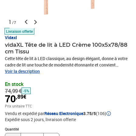
1
/7
Livraison offerte
Vidaxl
vidaXL Tête de lit à LED Crème 100x5x78/88
cm Tissu
Cette tête de lit à LED classique, au design élégant, donne à votre
cadre de lit une touche de modernité étonnante et convient
parfaitement à toute chambre à coucher. Tissu durable : le tissu
Voir la description
présente un aspect simple et épuré, et il est respirant et
En stock
durable.LED colorée : apportez de l'éclairage dans l'obscurité avec
74,99 €
des lumières LED colorées !Hauteur réglable : la tête de lit est
-5%
70
,89€
réglable en hauteur selon vos préférences.Excellent soutien : la
tête de lit vous offre un excellent soutien du dos lorsque vous êtes
Prix unitaire TTC
assis dans votre lit pour lire ou regarder la télévision.Bande à LED
Vendu et expédié par
Réseau Electronique
3.75/5
(106)
découpable : cette bande à LED flexible peut être ajustée en
Expédié sous 2 jours
livraison offerte
longueur. Le symbole des ciseaux indique où la bande peut être
Quantité : 1
coupée en toute sécurité sans l'endommager. Remarque :Seule la
Quantité
partie avec un symbole de ciseaux peut être coupée et seule la