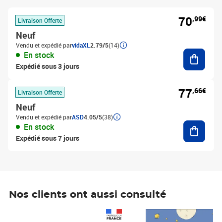
70
,99€
Livraison Offerte
Neuf
Vendu et expédié par
vidaXL
2.79/5
(14)
Ajouter
En stock
Expédié sous 3 jours
77
,66€
Livraison Offerte
Neuf
Vendu et expédié par
ASD
4.05/5
(38)
Ajouter
En stock
Expédié sous 7 jours
Nos clients ont aussi consulté
Prix 1 490,00€
Prix 7,50€