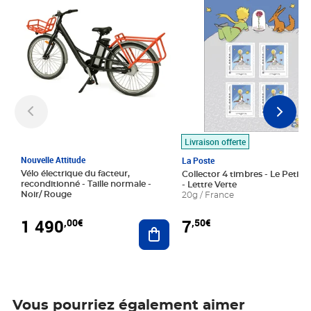
Livraison offerte
Nouvelle Attitude
La Poste
Vélo électrique du facteur,
Collector 4 timbres - Le Petit P
reconditionné - Taille normale -
- Lettre Verte
Noir/ Rouge
20g / France
1 490
7
,00€
,50€
Ajouter au panier
Vous pourriez également aimer