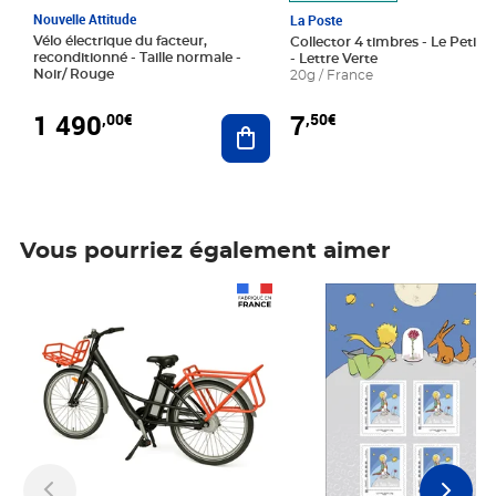
Nouvelle Attitude
La Poste
Vélo électrique du facteur,
Collector 4 timbres - Le Petit P
reconditionné - Taille normale -
- Lettre Verte
Noir/ Rouge
20g / France
1 490
7
,00€
,50€
Ajouter au panier
Vous pourriez également aimer
Prix 1 490,00€
Prix 7,50€