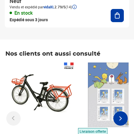
Neuf
Vendu et expédié par
vidaXL
2.79/5
(14)
Ajouter
En stock
Expédié sous 3 jours
Nos clients ont aussi consulté
Prix 1 490,00€
Prix 7,50€
Livraison offerte