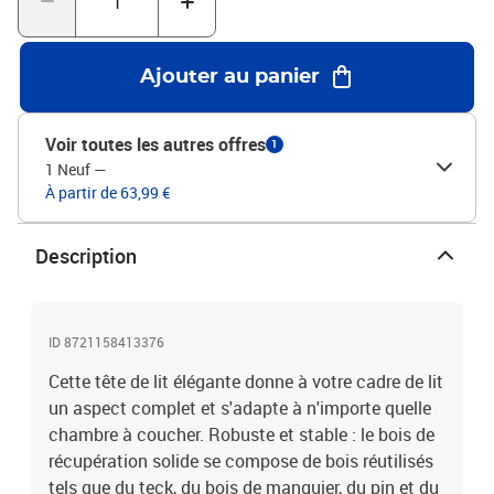
offre une solution simple pour un placement et un
repositionnement sans effort, sans qu'il soit nécessaire pour
l'installer au mur. Bon à savoir :Le cadre de lit et le matelas ne sont
Ajouter au panier
pas inclus dans la livraison.Chaque article est unique, avec des
variations de couleurs et de grains. La livraison est aléatoire, ce
qui garantit l'exclusivité et l'individualité de votre produit.Matériau
Voir toutes les autres offres
1
: bois de récupération solide avec une finition de couleurs
1 Neuf
—
mélangées, fer enduit de poudreDimensions totales : 180 x 2 x 100
À partir de 63,99 €
cm (L x l x H)Largeur de matelas appropriée : 180 cmAssemblage
requis : oui
Description
ID 8721158413376
Cette tête de lit élégante donne à votre cadre de lit
un aspect complet et s'adapte à n'importe quelle
chambre à coucher. Robuste et stable : le bois de
récupération solide se compose de bois réutilisés
tels que du teck, du bois de manguier, du pin et du