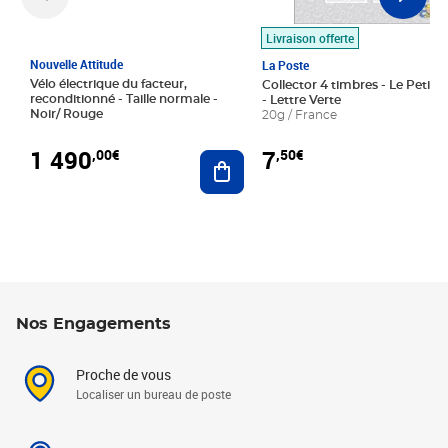
Livraison offerte
Nouvelle Attitude
La Poste
Vélo électrique du facteur,
Collector 4 timbres - Le Petit P
reconditionné - Taille normale -
- Lettre Verte
Noir/ Rouge
20g / France
1 490
7
,00€
,50€
Ajouter au panier
Nos Engagements
Proche de vous
Localiser un bureau de poste