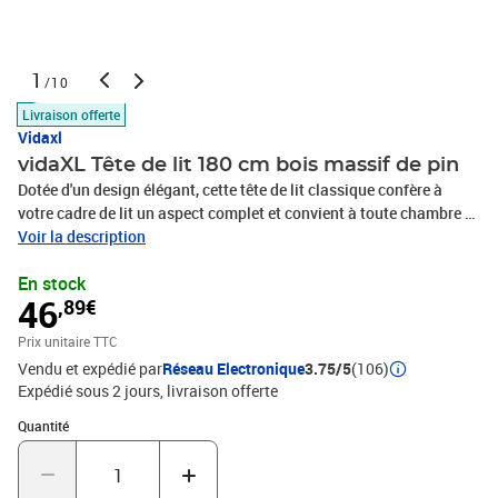
1
/10
Livraison offerte
Vidaxl
vidaXL Tête de lit 180 cm bois massif de pin
Dotée d'un design élégant, cette tête de lit classique confère à
votre cadre de lit un aspect complet et convient à toute chambre à
coucher. Bois de pin massif : le bois de pin massif est un matériau
Voir la description
naturel magnifique. Le bois de pin a un grain droit et les nœuds
En stock
donnent au matériau son aspect caractéristique et
46
,89€
rustique.Cadres robustes : les cadres en bois assurent robustesse
et stabilité.Excellent soutien : la tête de lit offre un excellent
Prix unitaire TTC
soutien du dos lorsque vous vous asseyez dans votre lit pour lire
Vendu et expédié par
Réseau Electronique
3.75/5
(106)
ou regarder la télévision. Bon à savoir :Le cadre de lit et le matelas
Expédié sous 2 jours
livraison offerte
ne sont pas inclus dans la livraison.Matériau : bois de pin massif
(non traité)Dimensions totales : 185,5 x 3,5 x 81 cm (L x l x
Quantité : 1
Quantité
H)Largeur de matelas appropriée : 180 cmAssemblage requis : oui