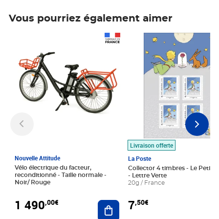
Vous pourriez également aimer
Prix 1 490,00€
Prix 7,50€
Livraison offerte
Nouvelle Attitude
La Poste
Vélo électrique du facteur,
Collector 4 timbres - Le Petit P
reconditionné - Taille normale -
- Lettre Verte
Noir/ Rouge
20g / France
1 490
7
,00€
,50€
Ajouter au panier