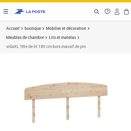
ontenu de la page
Accueil
boutique
Mobilier et décoration
Meubles de chambre
Lits et matelas
vidaXL Tête de lit 180 cm bois massif de pin
Prix 46,89€
Prix 4
Prix 5