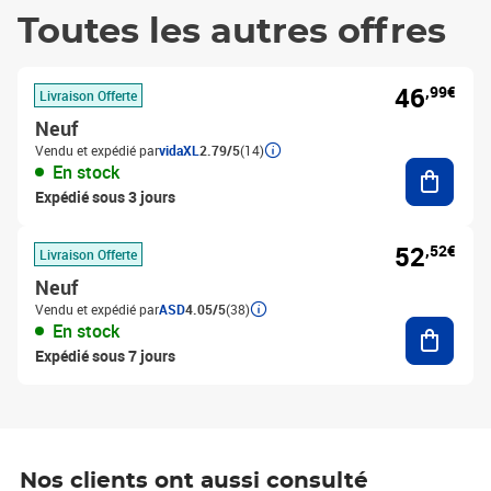
Toutes les autres offres
46
,99€
Livraison Offerte
Neuf
Vendu et expédié par
vidaXL
2.79/5
(14)
Ajouter
En stock
Expédié sous 3 jours
52
,52€
Livraison Offerte
Neuf
Vendu et expédié par
ASD
4.05/5
(38)
Ajouter
En stock
Expédié sous 7 jours
Nos clients ont aussi consulté