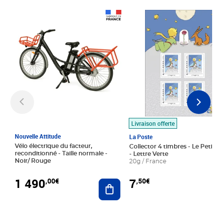
Prix 1 490,00€
Prix 7,50€
Livraison offerte
Nouvelle Attitude
La Poste
Vélo électrique du facteur,
Collector 4 timbres - Le Petit P
reconditionné - Taille normale -
- Lettre Verte
Noir/ Rouge
20g / France
1 490
7
,00€
,50€
Ajouter au panier