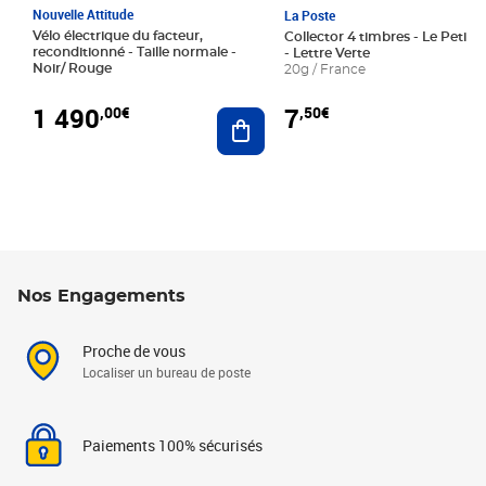
Nouvelle Attitude
La Poste
Vélo électrique du facteur,
Collector 4 timbres - Le Petit P
reconditionné - Taille normale -
- Lettre Verte
Noir/ Rouge
20g / France
1 490
7
,00€
,50€
Ajouter au panier
Nos Engagements
Proche de vous
Localiser un bureau de poste
Paiements 100% sécurisés