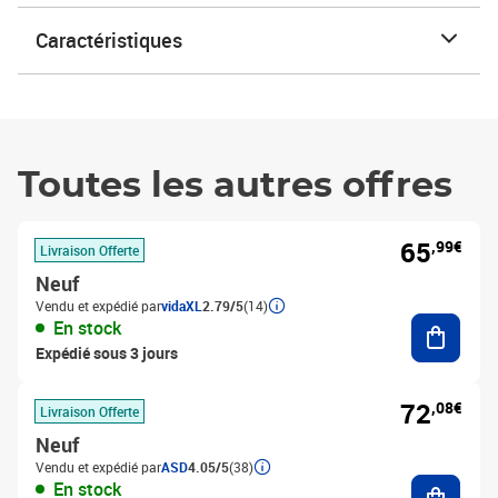
Caractéristiques
Toutes les autres offres
65
,99€
Livraison Offerte
Neuf
Vendu et expédié par
vidaXL
2.79/5
(14)
Ajouter
En stock
Expédié sous 3 jours
72
,08€
Livraison Offerte
Neuf
Vendu et expédié par
ASD
4.05/5
(38)
Ajouter
En stock