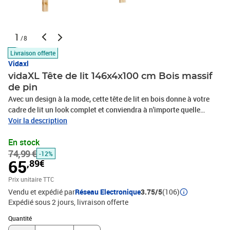
1
/8
Livraison offerte
Vidaxl
vidaXL Tête de lit 146x4x100 cm Bois massif
de pin
Avec un design à la mode, cette tête de lit en bois donne à votre
cadre de lit un look complet et conviendra à n'importe quelle
chambre à coucher. Matériau de première qualité : le bois de pin
Voir la description
massif est un matériau naturel magnifique. Le bois de pin a un
En stock
grain droit et les nœuds donnent au matériau son aspect
74,99 €
caractéristique et rustique.Design en bois à lattes : dotée d'un
-12%
65
,89€
design accrocheur en bois à lattes, cette tête de lit en bois permet
à la lumière de circuler plus librement dans toute la pièce et
Prix unitaire TTC
d'ajouter un caractère moderne à toute chambre à coucher.Soutien
Vendu et expédié par
Réseau Electronique
3.75/5
(106)
confortable : cette tête de lit vous offre un excellent soutien dorsal
Expédié sous 2 jours
livraison offerte
lorsque vous êtes assis au lit pour lire ou regarder des films. Bon à
Quantité : 1
savoir :Cette tête de lit est conçue exclusivement pour une
Quantité
utilisation avec nos cadres de lit spécifiques et n'est pas