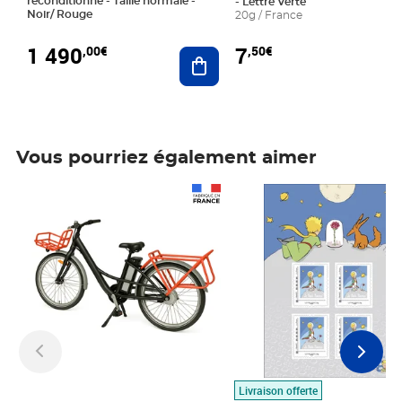
reconditionné - Taille normale -
- Lettre Verte
Noir/ Rouge
20g / France
1 490
7
,00€
,50€
Ajouter au panier
Vous pourriez également aimer
Prix 1 490,00€
Prix 7,50€
Livraison offerte