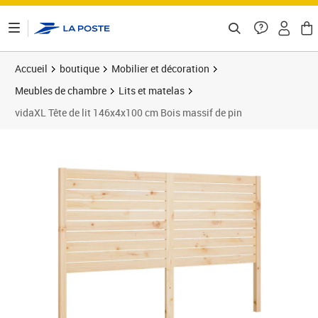
ontenu de la page
Accueil
boutique
Mobilier et décoration
Meubles de chambre
Lits et matelas
vidaXL Tête de lit 146x4x100 cm Bois massif de pin
Prix barré 74,99 €
Prix 65,89€
Prix 6
Prix 7