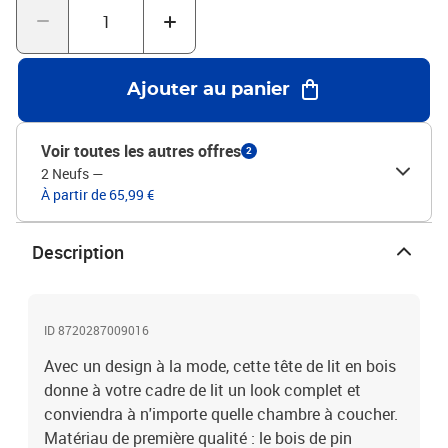
compatible avec tout autre cadres de lit.Matériau : bois de pin
massif (non traité)Dimensions : 146 x 4 x 100 cm (l x P x
H)L'assemblage est requis
Ajouter au panier
Voir toutes les autres offres
2
2 Neufs
—
À partir de 65,99 €
Description
ID 8720287009016
Avec un design à la mode, cette tête de lit en bois
donne à votre cadre de lit un look complet et
conviendra à n'importe quelle chambre à coucher.
Matériau de première qualité : le bois de pin