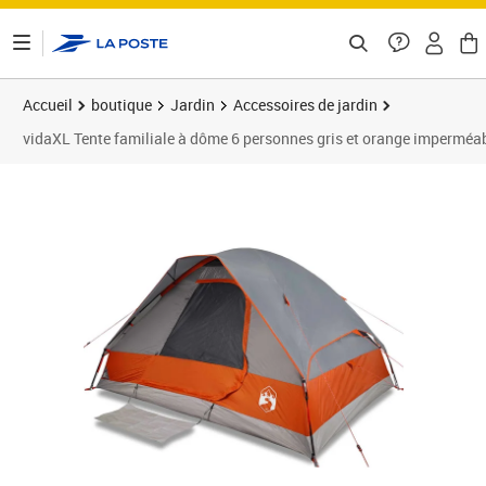
ontenu de la page
Accueil
boutique
Jardin
Accessoires de jardin
vidaXL Tente familiale à dôme 6 personnes gris et orange imperméa
Prix 99,29€