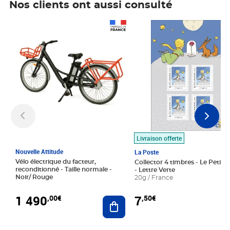
Nos clients ont aussi consulté
Prix 1 490,00€
Prix 7,50€
Livraison offerte
Nouvelle Attitude
La Poste
Vélo électrique du facteur,
Collector 4 timbres - Le Petit P
reconditionné - Taille normale -
- Lettre Verte
Noir/ Rouge
20g / France
1 490
7
,00€
,50€
Ajouter au panier