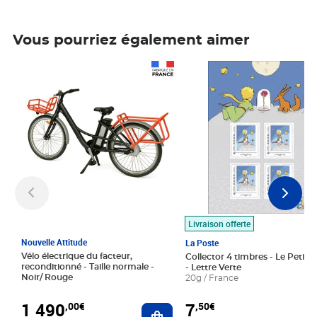
Vous pourriez également aimer
Prix 1 490,00€
Prix 7,50€
Livraison offerte
Nouvelle Attitude
La Poste
Vélo électrique du facteur,
Collector 4 timbres - Le Petit P
reconditionné - Taille normale -
- Lettre Verte
Noir/ Rouge
20g / France
1 490
7
,00€
,50€
Ajouter au panier