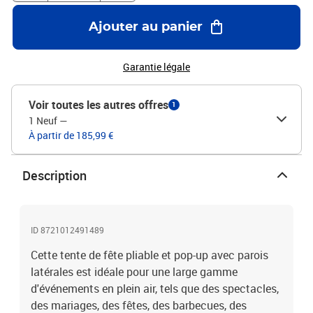
revêtement en poudre de la tente de jardin assure robustesse et
stabilité. Bon à savoir :Ce produit ne convient pas à une utilisation
Ajouter au panier
en cas de mauvais temps tels que vent fort, fortes pluies, neige,
tempête, etc.Ce produit ne convient pas à une utilisation comme
abri voiture.Couleur du tissu : orangeCouleur du cadre :
Garantie légale
bleuMatériau du cadre : acier enduit de poudreMatériau du toit :
tissu Oxford (100 % polyester) avec revêtement en PVCMatériau
Voir toutes les autres offres
1
des parois latérales : tissu oxford (100 % polyester), PE
1 Neuf
—
(polyéthylène)Dimensions : 580 x 292 x 315 cm (L x l x H)Hauteur
À partir de 185,99 €
d'avant-toit à partir du sol : 210 cmComprend 3 parois latérales
avec fenêtres transparentes12 piquets au sol et 6 cordes
inclusAssemblage requis : oui
Description
ID 8721012491489
Cette tente de fête pliable et pop-up avec parois
latérales est idéale pour une large gamme
d'événements en plein air, tels que des spectacles,
des mariages, des fêtes, des barbecues, des