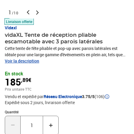
1
/10
Livraison offerte
Vidaxl
vidaXL Tente de réception pliable
escamotable avec 3 parois latérales
Cette tente de fête pliable et pop-up avec parois latérales est
idéale pour une large gamme d'événements en plein air, tels que
des spectacles, des mariages, des fêtes, des barbecues, des
Voir la description
festivals, etc. Matériau durable : le revêtement du toit est en tissu
En stock
Oxford avec un revêtement en PVC, ce qui en fait le choix parfait
185
,89€
pour les conditions humides ou pluvieuses et est également facile
à nettoyer.Conception pop-up et pliable : grâce à la conception
Prix unitaire TTC
pop-up, vous pouvez facilement installer et plier la tente en
Vendu et expédié par
Réseau Electronique
3.75/5
(106)
quelques secondes. Et la tente gazebo est pliable pour un
Expédié sous 2 jours
livraison offerte
rangement et un transport faciles.Conception pratique : Le
chapiteau dispose de 3 parois latérales avec des fenêtres
Quantité : 1
Quantité
transparentes, offrant une combinaison de conceptions ouvertes
et fermées pour s'adapter à une foule d'invités sans leur donner
l'impression d'être à l'étroit.Cadre stable : Le cadre en acier avec