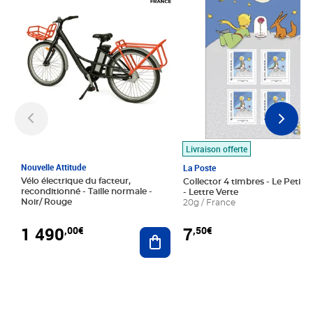
Livraison offerte
Nouvelle Attitude
La Poste
Vélo électrique du facteur,
Collector 4 timbres - Le Petit P
reconditionné - Taille normale -
- Lettre Verte
Noir/ Rouge
20g / France
1 490
7
,00€
,50€
Ajouter au panier