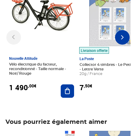
Livraison offerte
Nouvelle Attitude
La Poste
Vélo électrique du facteur,
Collector 4 timbres - Le Petit P
reconditionné - Taille normale -
- Lettre Verte
Noir/ Rouge
20g / France
1 490
7
,00€
,50€
Ajouter au panier
Vous pourriez également aimer
Prix 1 490,00€
Prix 7,50€