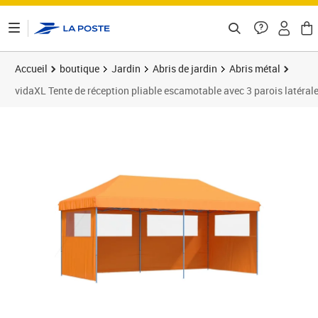
ontenu de la page
Accueil
boutique
Jardin
Abris de jardin
Abris métal
vidaXL Tente de réception pliable escamotable avec 3 parois latéral
Prix 185,89€
Prix 1