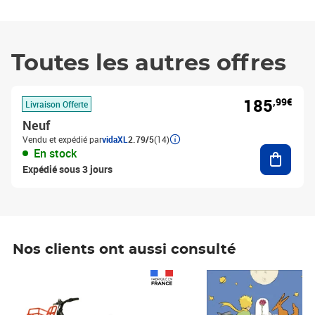
Toutes les autres offres
185
,99€
Livraison Offerte
Neuf
Vendu et expédié par
vidaXL
2.79/5
(14)
Ajouter
En stock
Expédié sous 3 jours
Nos clients ont aussi consulté
Prix 1 490,00€
Prix 7,50€