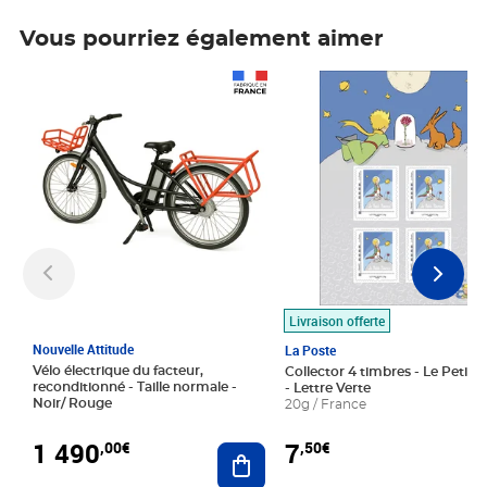
Vous pourriez également aimer
Prix 1 490,00€
Prix 7,50€
Livraison offerte
Nouvelle Attitude
La Poste
Vélo électrique du facteur,
Collector 4 timbres - Le Petit P
reconditionné - Taille normale -
- Lettre Verte
Noir/ Rouge
20g / France
1 490
7
,00€
,50€
Ajouter au panier