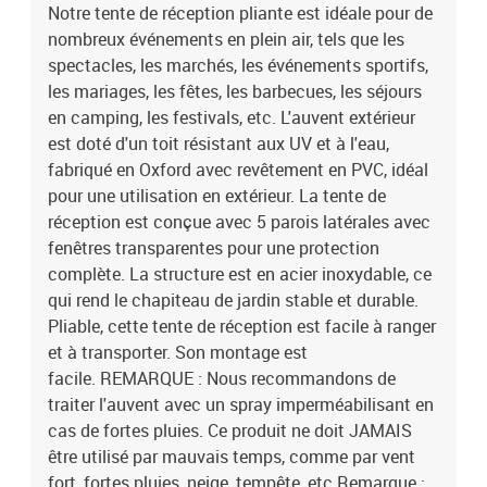
voiture.Couleur : anthraciteMatériau du toit : oxford 600D avec
Notre tente de réception pliante est idéale pour de
revêtement en PVCMatériau de la paroi latérale : 210D
nombreux événements en plein air, tels que les
oxfordMatériau du cadre : acier enduit de poudreDimensions : 870
spectacles, les marchés, les événements sportifs,
x 291 x 315 cm (L x l x H)Hauteur d'avant-toit : 2,35 mRésistance
les mariages, les fêtes, les barbecues, les séjours
aux UV et à l'eau5 parois latérales avec fenêtres transparentes12
en camping, les festivals, etc. L'auvent extérieur
piquets au sol et 6 cordes inclusMatériel: Polyester: 100%
est doté d'un toit résistant aux UV et à l'eau,
fabriqué en Oxford avec revêtement en PVC, idéal
pour une utilisation en extérieur. La tente de
réception est conçue avec 5 parois latérales avec
fenêtres transparentes pour une protection
complète. La structure est en acier inoxydable, ce
qui rend le chapiteau de jardin stable et durable.
Pliable, cette tente de réception est facile à ranger
et à transporter. Son montage est
facile. REMARQUE : Nous recommandons de
traiter l'auvent avec un spray imperméabilisant en
cas de fortes pluies. Ce produit ne doit JAMAIS
être utilisé par mauvais temps, comme par vent
fort, fortes pluies, neige, tempête, etc.Remarque :