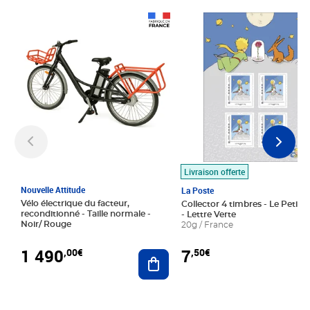
Prix 1 490,00€
Prix 7,50€
Livraison offerte
Nouvelle Attitude
La Poste
Vélo électrique du facteur,
Collector 4 timbres - Le Petit P
reconditionné - Taille normale -
- Lettre Verte
Noir/ Rouge
20g / France
1 490
7
,00€
,50€
Ajouter au panier