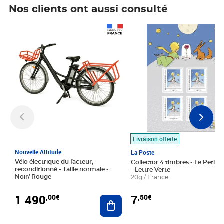
Nos clients ont aussi consulté
Prix 1 490,00€
Prix 7,50€
Livraison offerte
Nouvelle Attitude
La Poste
Vélo électrique du facteur,
Collector 4 timbres - Le Petit P
reconditionné - Taille normale -
- Lettre Verte
Noir/ Rouge
20g / France
1 490
7
,00€
,50€
Ajouter au panier