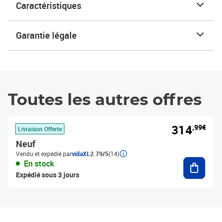
Caractéristiques
Garantie légale
Toutes les autres offres
314
,99€
Livraison Offerte
Neuf
Vendu et expédié par
vidaXL
2.79/5
(14)
Ajouter
En stock
Expédié sous 3 jours