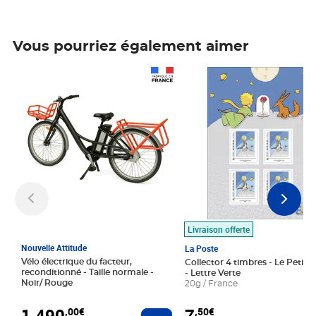
Vous pourriez également aimer
Prix 1 490,00€
Prix 7,50€
Livraison offerte
Nouvelle Attitude
La Poste
Vélo électrique du facteur,
Collector 4 timbres - Le Petit P
reconditionné - Taille normale -
- Lettre Verte
Noir/ Rouge
20g / France
1 490
7
,00€
,50€
Ajouter au panier