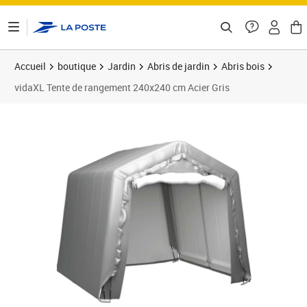
ontenu de la page
Accueil
boutique
Jardin
Abris de jardin
Abris bois
vidaXL Tente de rangement 240x240 cm Acier Gris
Prix 314,89€
Prix 3